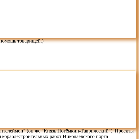
 помощь товарищей.)
Пантелеймон" (он же "Князь Потёмкин-Таврический"). Проекты
 кораблестроительных работ Николаевского порта