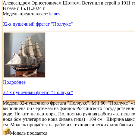
Александром Эрнестовичем Шоттом. Вступил в строй в 1911 го
В базе с 15.11.2024 г.
Модель представляет:
lejnev
32-х пушечный фрегат "Поллукс"
Подробнее
32-х пушечный фрегат "Поллукс"
Модель 32-пушечного фрегата "Поллукс". М 1:60. "Поллукс" - 
выполнена по чертежам из фондов Российского государственно
роде. Не кит, не партворк. Полностью ручная работа - за иск
нока бом-утлегаря до нока бизань-гика) - 109 см - Ширина макс
см. Модель продаётся на рабочих технологических кильблоках.
Модель продается