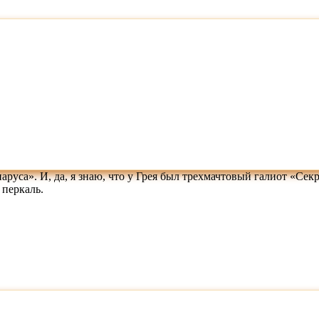
уса». И, да, я знаю, что у Грея был трехмачтовый галиот «Секрет
 перкаль.