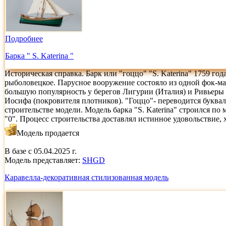
Подробнее
Барка " S. Katerina "
Историческая справка. Барк или "гоццо" "S. Katerina" 1759 го
рыболовецкое. Парусное вооружение состояло из одной фок-ма
большую популярность у берегов Лигурии (Италия) и Ривьеры 
Иосифа (покровителя плотников). "Гоццо"- переводится букваль
строительстве модели. Модель барка "S. Katerina" строился по 
"0". Процесс строительства доставлял истинное удовольствие,
Модель продается
В базе с 05.04.2025 г.
Модель представляет:
SHGD
Каравелла-декоративная стилизованная модель