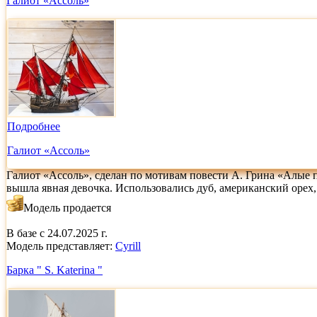
Галиот «Ассоль»
Подробнее
Галиот «Ассоль»
Галиот «Ассоль», сделан по мотивам повести А. Грина «Алые пар
вышла явная девочка. Использовались дуб, американский орех,
Модель продается
В базе с 24.07.2025 г.
Модель представляет:
Cyrill
Барка " S. Katerina "