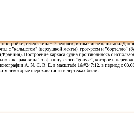
да постройки, имел экипаж 7 человек, в том числе капитана. Дан
чты с "кальцетом" (верхушкой мачты), грот-реем и "бортелло"
(Франция). Построение каркаса судна производилось с использ
но как "раковина" от французского "gousse", которое в переводе
монографии A. N. C. R. E. в масштабе 1&#247;12, в период с 03.0
 хотя некоторые шероховатости в чертежах были.