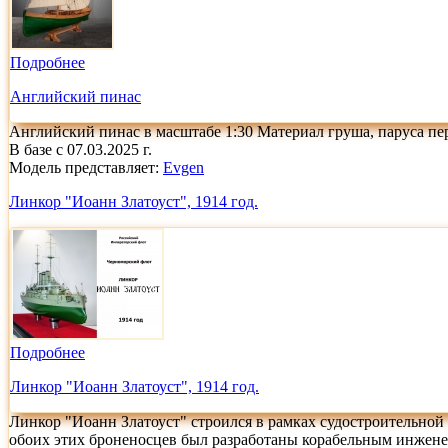
Подробнее
Английский пинас
Английский пинас в масштабе 1:30 Материал груша, паруса пер
В базе с 07.03.2025 г.
Модель представляет:
Evgen
Линкор "Иоанн Златоуст", 1914 год.
Подробнее
Линкор "Иоанн Златоуст", 1914 год.
Линкор "Иоанн Златоуст" строился в рамках судостроительной
обоих этих броненосцев был разработаны корабельным инжен