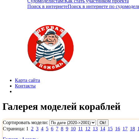
Судомоделистам!
Как стать участником проекта
Поиск в интернете
Поиск в интернете по судомодел
Карта сайта
Контакты
Галерея моделей кораблей
Сортировать модели:
Страница: 1
2
3
4
5
6
7
8
9
10
11
12
13
14
15
16
17
18