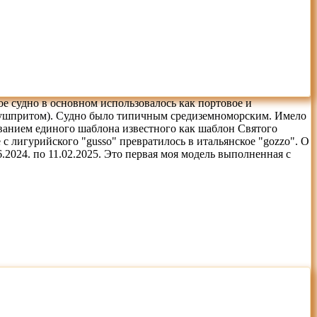
ное судно в основном использовалось как портовое и
 (бушпритом). Судно было типичным средиземноморским. Имело
ованием единого шаблона известного как шаблон Святого
 с лигурийского "gusso" превратилось в итальянское "gozzо". О
6.2024. по 11.02.2025. Это первая моя модель выполненная с