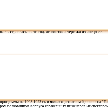
каль. строилась почти год, использовал чертежи из интернета и
 программы на 1903-1923 гг. и являлся развитием броненосца "
ером полковником Корпуса корабельных инженеров Инспектором