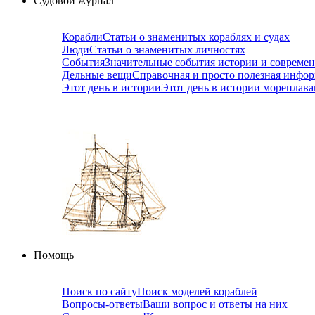
Судовой журнал
Корабли
Статьи о знаменитых кораблях и судах
Люди
Статьи о знаменитых личностях
События
Значительные события истории и совреме
Дельные вещи
Справочная и просто полезная инфо
Этот день в истории
Этот день в истории мореплав
Помощь
Поиск по сайту
Поиск моделей кораблей
Вопросы-ответы
Ваши вопрос и ответы на них