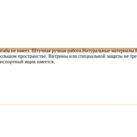
таба не имеет. Штучная ручная работа.Натуральные материалы.
ебольшом пространстве. Витрины или специальной защиты не тре
ранспортный ящик имеется.