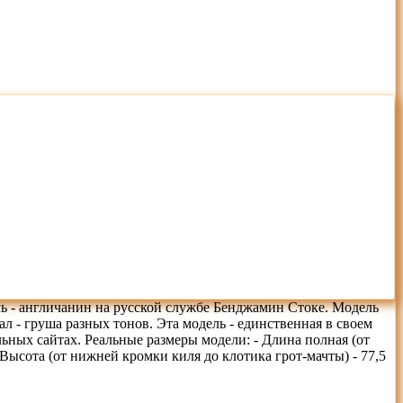
ль - англичанин на русской службе Бенджамин Стоке. Модель
 - груша разных тонов. Эта модель - единственная в своем
льных сайтах. Реальные размеры модели: - Длина полная (от
 Высота (от нижней кромки киля до клотика грот-мачты) - 77,5