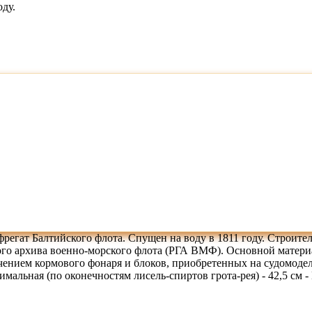
ду.
фрегат Балтийского флота. Спущен на воду в 1811 году. Строите
го архива военно-морского флота (РГА ВМФ). Основной материал
лючением кормового фонаря и блоков, приобретенных на судомоде
имальная (по оконечностям лисель-спиртов грота-рея) - 42,5 см -