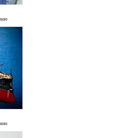
нию
нию