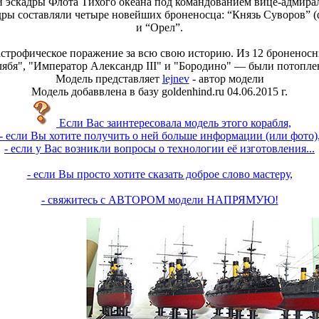
 эскадры Флота Тихого океана под командованием вице-адмирала 
ры составляли четыре новейших броненосца: “Князь Суворов” (
и “Орел”.
астрофическое поражение за всю свою историю. Из 12 броненосн
ябя", "Император Александр III" и "Бородино" — были потопле
Модель представляет
lejnev
- автор модели
Модель добаввлена в базу goldenhind.ru 04.06.2015 г.
Если Вас заинтересовала модель этого корабля,
- если Вы хотите получить о ней больше информации (или фото)
- если у Вас возникли вопросы о технологии её изготовления...
- если Вы просто хотите сказать доброе слово мастеру,
- свяжитесь с АВТОРОМ модели НАПРЯМУЮ!