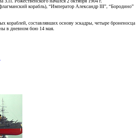
З.П. Рожественского начался 2 октября 1904 г.
флагманский корабль), “Император Александр III”, “Бородино”
ых кораблей, составлявших основу эскадры, четыре броненосца
ны в дневном бою 14 мая.
,