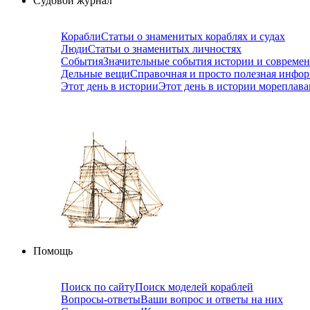
Судовой журнал
Корабли
Статьи о знаменитых кораблях и судах
Люди
Статьи о знаменитых личностях
События
Значительные события истории и совреме
Дельные вещи
Справочная и просто полезная инфо
Этот день в истории
Этот день в истории мореплав
Помощь
Поиск по сайту
Поиск моделей кораблей
Вопросы-ответы
Ваши вопрос и ответы на них