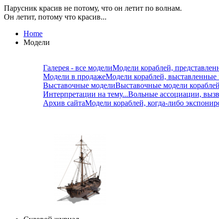
Парусник красив не потому, что он летит по волнам.
Он летит, потому что красив...
Home
Модели
Галерея - все модели
Модели кораблей, представлен
Модели в продаже
Модели кораблей, выставленные
Выставочные модели
Выставочные модели корабле
Интерпретации на тему...
Вольные ассоциации, вызв
Архив сайта
Модели кораблей, когда-либо экспонир