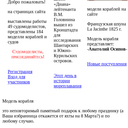
Добро пожаловать!
«Диана»
модели кораблей на
лейтенанта
на страницах сайта
сайте
В.М.
Головнина
выставлены работы
Французская шхуна
вышел из
49 судомоделистов,
La Jacinthe 1825 г.
Кронштадта
представлены 184
для
моделли кораблей и
Модель корабля
исследования
судов
представляет:
Шантарских
-
Анатолий Осипов
-
и Южно-
Судомоделисты,
Курильских
присоединяйтесь!
островов.
Новые поступления
Регистрация
Этот день в
Вход для
истории
участников
мореплавания
Модель корабля
это неповторимый памятный подарок к любому празднику (а
Ваша избранница откажется от яхты на 8 Марта?) и по
любому случаю.