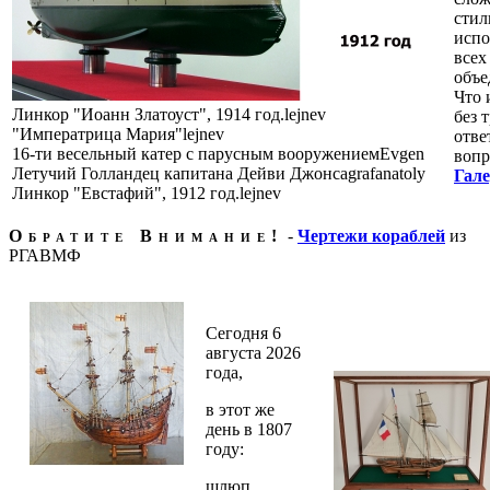
стил
испо
всех
объе
Что 
Линкор "Иоанн Златоуст", 1914 год.
lejnev
без 
"Императрица Мария"
lejnev
отве
16-ти весельный катер с парусным вооружением
Evgen
вопр
Летучий Голландец капитана Дейви Джонса
grafanatoly
Гал
Линкор "Евстафий", 1912 год.
lejnev
Обратите Внимание!
-
Чертежи кораблей
из
РГАВМФ
Сегодня 6
августа 2026
года,
в этот же
день в 1807
году:
шлюп