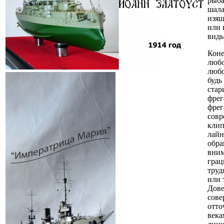
рыб
шала
изя
или 
виды
Коне
любо
любо
будь
ста
фрег
фрег
совр
клип
лайн
обр
вним
грац
труд
или 
Дове
сове
отто
века