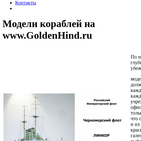
Контакты
Модели кораблей на
www.GoldenHind.ru
По 
глуб
убе
моде
долж
кажд
каж
учре
офис
толь
что 
и их
крас
гале