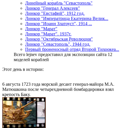
Линейный корабль "Севастополь"
Линкор "Генерал Алексеев"
Линкор "Евстафий", 1912 год.
Линкор "Императрица Екатерина Велик...
Линкор "Иоанн Златоуст", 1914 ...
Линкор "Марат"
Линкор "Марат". 1937г.
Линкор "Октябрьская Революция"
Линкор "Севастополь", 1944 год.
Первый броненосный отряд Второй Тихоокеа...
Всего lejnev предоставил для экспозиции сайта 12
моделей кораблей
Этот день в истории:
6 августа 1723 года морской десант генерал-майора М.А.
Матюшкина после четырехдневной бомбардировки взял
крепость Баку.