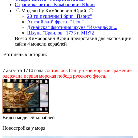
Страничка автора Кимборович Юрий
Модели by Кимборович Юрий
20-ти пушечный бриг "Парис"
Английский фрегат "Lion"
Дунайская флотилия шхуна "Измаил&qu...
Шхуна "Браилов" 1773 г. М1:72
Всего Кимборович Юрий предоставил для экспозиции
сайта 4 модели кораблей
Этот день в истории:
7 августа 1714 года
состоялось Гангутское морское сражение -
одержана первая морская победа русского флота.
Видео моделей кораблей
Новостройка у моря