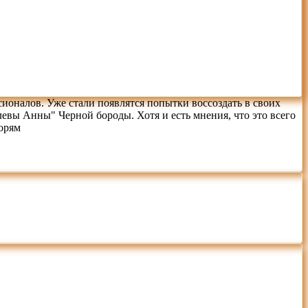
сионалов. Уже стали появлятся попытки воссоздать в своих
евы Анны" Черной бороды. Хотя и есть мнения, что это всего
морям