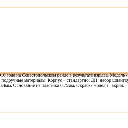
916 года на Севастопольском рейде в результате взрыва. Модель
ие подручные материалы. Корпус – стандартно: ДП, набор шпанг
,4мм, Основание из пластика 0,75мм, Окраска модели - акрил.