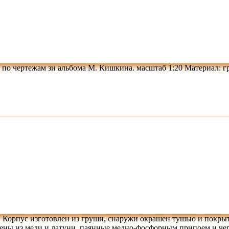
о чертежам зи альбома М. Кишкина. масштаб 1:20 Материал: груш
 Корпус изготовлен из груши, снаружи окрашен тушью и покрыт д
ны из меди и латуни, паянные медно-фосфорным припоем и черн