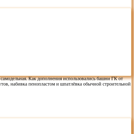
 - самодельная. Как дополнения использовались башни ГК от
оутов, набивка пенопластом и шпатлёвка обычной строительной