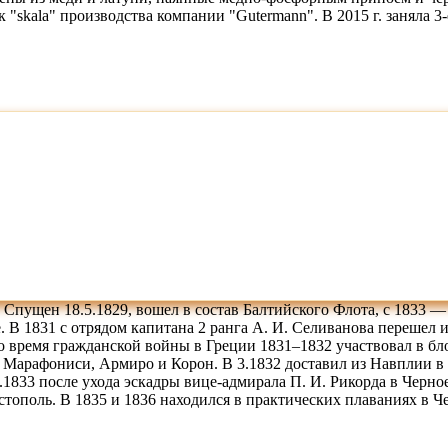
"skala" производства компании "Gutermann". В 2015 г. заняла 3-
 Спущен 18.5.1829, вошел в состав Балтийского Флота, с 1833 — 
. В 1831 с отрядом капитана 2 ранга А. И. Селиванова перешел 
Во время гражданской войны в Греции 1831–1832 участвовал в бл
 Марафониси, Армиро и Корон. В 3.1832 доставил из Навплии в
6.1833 после ухода эскадры вице-адмирала П. И. Рикорда в Черн
стополь. В 1835 и 1836 находился в практических плаваниях в Ч