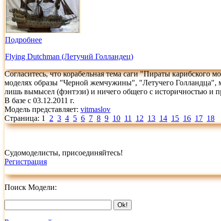
Подробнее
Flying Dutchman (Летучий Голландец)
Согласитесь, что корабельная тема саги "Пираты карибского мо
моделях образы "Черной жемчужины", "Летучего Голландца", мо
лишь вымысел (фэнтэзи) и ничего общего с историчностью и пр
В базе с 03.12.2011 г.
Модель представляет:
vitmaslov
Страница: 1
2
3
4
5
6
7
8
9
10
11
12
13
14
15
16
17
18
Судомоделисты, присоединяйтесь!
Регистрация
Поиск Модели: