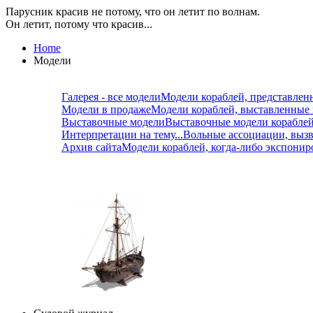
Парусник красив не потому, что он летит по волнам.
Он летит, потому что красив...
Home
Модели
Галерея - все модели
Модели кораблей, представлен
Модели в продаже
Модели кораблей, выставленные
Выставочные модели
Выставочные модели корабле
Интерпретации на тему...
Вольные ассоциации, вызв
Архив сайта
Модели кораблей, когда-либо экспонир