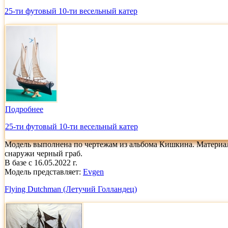
25-ти футовый 10-ти весельный катер
Подробнее
25-ти футовый 10-ти весельный катер
Модель выполнена по чертежам из альбома Кишкина. Материал
снаружи черный граб.
В базе с 16.05.2022 г.
Модель представляет:
Evgen
Flying Dutchman (Летучий Голландец)