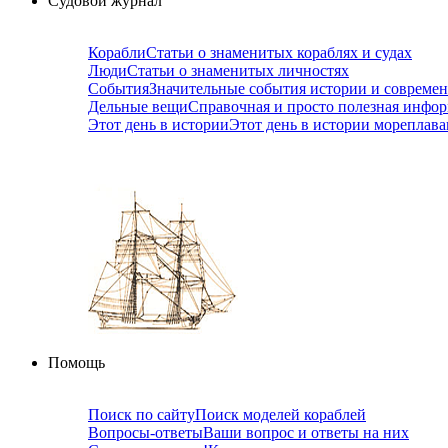
Судовой журнал
Корабли
Статьи о знаменитых кораблях и судах
Люди
Статьи о знаменитых личностях
События
Значительные события истории и совреме
Дельные вещи
Справочная и просто полезная инфо
Этот день в истории
Этот день в истории мореплав
Помощь
Поиск по сайту
Поиск моделей кораблей
Вопросы-ответы
Ваши вопрос и ответы на них