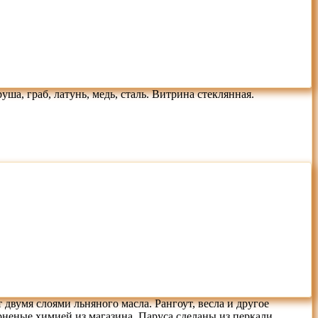
а, граб, латунь, медь, сталь. Витрина стеклянная.
вумя слоями льняного масла. Рангоут, весла и другое
еные химией из магазина. Паруса сделаны из перкали,