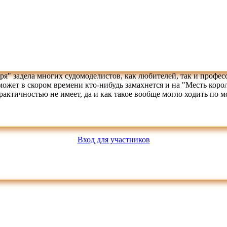
ря" задела многих судомоделистов, как любителей, так и профес
жет в скором времени кто-нибудь замахнется и на "Месть корол
актичностью не имеет, да и как такое вообще могло ходить по 
Вход для участников