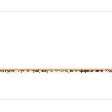
ы груша, черный граб, латунь, перкаль, полиэфирные нити. К