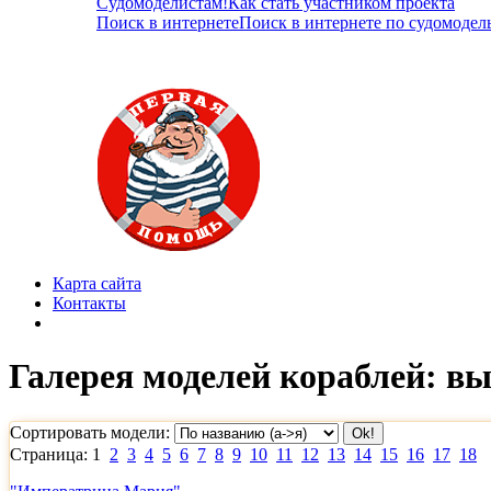
Судомоделистам!
Как стать участником проекта
Поиск в интернете
Поиск в интернете по судомодел
Карта сайта
Контакты
Галерея моделей кораблей: в
Сортировать модели:
Страница: 1
2
3
4
5
6
7
8
9
10
11
12
13
14
15
16
17
18