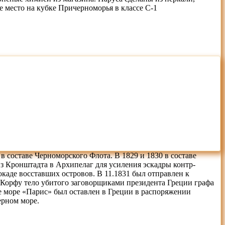
е место на кубке Причерноморья в классе С-1
в составе Черноморского Флота. В 1829 и 1830 в составе
из Кронштадта в Архипелаг для усиления эскадры контр-
окаде восставших островов. В 11.1831 был отправлен к
 Корфу тело убитого заговорщиками президента Греции графа
ое море «Парис» был оставлен в Греции в распоряжении
ерном море.