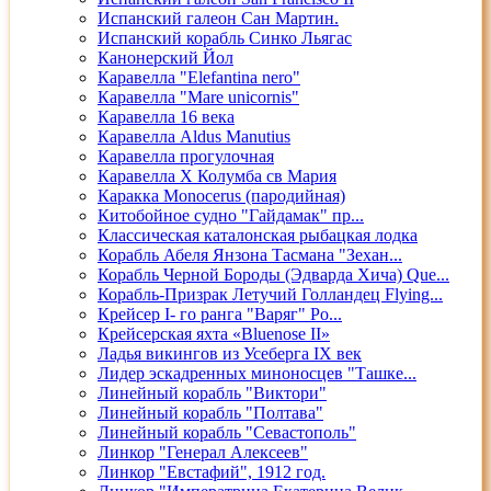
Испанский галеон Сан Мартин.
Испанский корабль Синко Льягас
Канонерский Йол
Каравелла "Elefantina nero"
Каравелла "Mare unicornis"
Каравелла 16 века
Каравелла Aldus Manutius
Каравелла прогулочная
Каравелла Х Колумба св Мария
Каракка Monocerus (пародийная)
Китобойное судно "Гайдамак" пр...
Классическая каталонская рыбацкая лодка
Корабль Абеля Янзона Тасмана "Зехан...
Корабль Черной Бороды (Эдварда Хича) Que...
Корабль-Призрак Летучий Голландец Flying...
Крейсер I- го ранга "Варяг" Ро...
Крейсерская яхта «Bluenose II»
Ладья викингов из Усеберга IX век
Лидер эскадренных миноносцев "Ташке...
Линейный корабль "Виктори"
Линейный корабль "Полтава"
Линейный корабль "Севастополь"
Линкор "Генерал Алексеев"
Линкор "Евстафий", 1912 год.