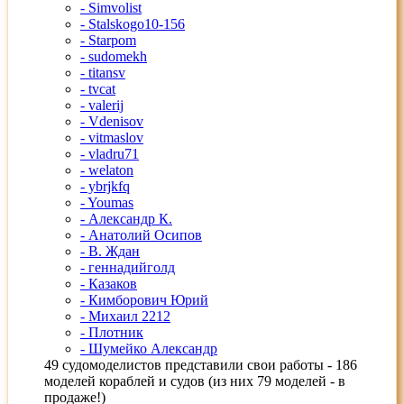
- Simvolist
- Stalskogo10-156
- Starpom
- sudomekh
- titansv
- tvcat
- valerij
- Vdenisov
- vitmaslov
- vladru71
- welaton
- ybrjkfq
- Youmas
- Александр К.
- Анатолий Осипов
- В. Ждан
- геннадийголд
- Казаков
- Кимборович Юрий
- Михаил 2212
- Плотник
- Шумейко Александр
49 судомоделистов представили свои работы - 186
моделей кораблей и судов (из них 79 моделей - в
продаже!)