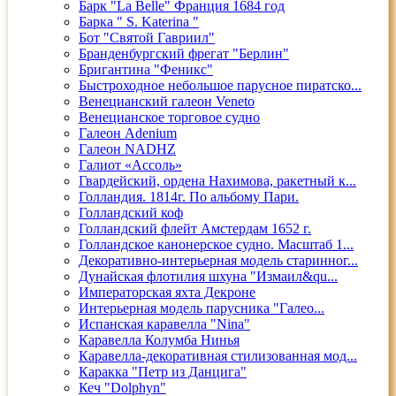
Барк "La Belle" Франция 1684 год
Барка " S. Katerina "
Бот "Святой Гавриил"
Бранденбургский фрегат "Берлин"
Бригантина "Феникс"
Быстроходное небольшое парусное пиратско...
Венецианский галеон Veneto
Венецианское торговое судно
Галеон Adenium
Галеон NADHZ
Галиот «Ассоль»
Гвардейский, ордена Нахимова, ракетный к...
Голландия. 1814г. По альбому Пари.
Голландский коф
Голландский флейт Амстердам 1652 г.
Голландское канонерское судно. Масштаб 1...
Декоративно-интерьерная модель старинног...
Дунайская флотилия шхуна "Измаил&qu...
Императорская яхта Декроне
Интерьерная модель парусника "Галео...
Испанская каравелла "Nina"
Каравелла Колумба Нинья
Каравелла-декоративная стилизованная мод...
Каракка "Петр из Данцига"
Кеч "Dolphyn"