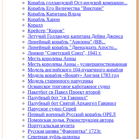
Корабль голландской Ост-индской компании...
Корабль Его Величества "Виктори"
Корабль Капитана Влада
Корабль Харон
Коралл
Крейсер "Киров"
Летучий Голландец капитана Дейви Джонса
Линейный корабль "Аризона" (ВВ...
Линейный корабль "Двенадцать Апосто...
Линкор "Советский Союз", 1941 г.
Месть королевы Анны
Месть королевы Анны - усовершенствованная
Модель английского 104-пушечного корабля
Модель корабля «Bounty» Англия 1783 год
Модель старинного парусника
Османское торговое каботажное судно
Пакетбот св Павел Проект второй
Палубный бот "св Гавриил"
Палубный бот Святой Архангел Гавриил
Парусное судно Спрей
Первый военный Русский корабль ОРЕЛ
Поморская лодья. Реконструкция автора
Португальская мулета
Русская шнява "Фаворитка" 1723г.
Северная дубль-шлюпка