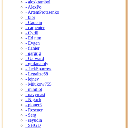
- alexkrambol
- AlexPo
- ArtemProtasenko
- bibr
- Captain
- carpenter
- Cyrill
- Ed ntm
- Evgen
- flanier
- gargrig
- Garward
- grafanatoly
- JackSparrow
- Legalize68
- lejnev
- Milukow755
- miniflot
- navymast
- Nigach
- pioner3
- Rescuer
- Serg
- seyudin
- SHGD