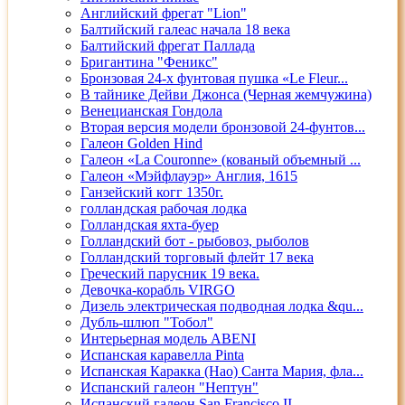
Английский фрегат "Lion"
Балтийский галеас начала 18 века
Балтийский фрегат Паллада
Бригантина "Феникс"
Бронзовая 24-х фунтовая пушка «Le Fleur...
В тайнике Дейви Джонса (Черная жемчужина)
Венецианская Гондола
Вторая версия модели бронзовой 24-фунтов...
Галеон Golden Hind
Галеон «La Couronne» (кованый объемный ...
Галеон «Мэйфлауэр» Англия, 1615
Ганзейский когг 1350г.
голландская рабочая лодка
Голландская яхта-буер
Голландский бот - рыбовоз, рыболов
Голландский торговый флейт 17 века
Греческий парусник 19 века.
Девочка-корабль VIRGO
Дизель электрическая подводная лодка &qu...
Дубль-шлюп "Тобол"
Интерьерная модель ABENI
Испанская каравелла Pinta
Испанская Каракка (Нао) Санта Мария, фла...
Испанский галеон "Нептун"
Испанский галеон San Francisco II