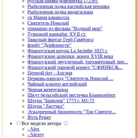
русская шнява Фаворитка 1723гг.
Рыболовная лодка каспийская реюшка
Рыболовная лодка мадагаскара
св Мария каравелла
Святитель Николай
тримаран из фильма "Водный мир"
Турецкий канкабас XVII ст.
Тяжелый фрегат Герб Гамбурга
флейт "Дерфлингер"
Французская шхуна La Jacinthe 1825 г.
Французские шлюпки, конец XVIII века
Французский двухдечный, трехмачтовый лин...
Французский паровой корвет "СФИНКС&...
Цепной бот - Англия
Церковь-пароход "Святитель Николай ...
Чайный клипер английский
Черная жемчужина
Шкут бельгийский местечка Бланкенберг
Шхуна "Браилов" 1773 г. М1:72
Шхуна "Ластчка"
Эскадренный броненосец "Три Святите...
Яхта Peggy
Все модели автора
- Alex
- Alexey