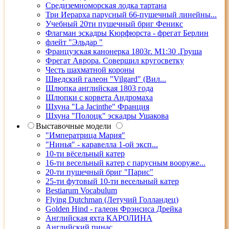
Средиземноморская лодка тартана
Три Иерарха парусный 66-пушечный линейны...
Учебный 20ти пушечный бриг Феникс
Флагман эскадры Кюрфюрста - фрегат Берлин
флейт "Эльдар "
Французская канонерка 1803г. М1:30 .Груша
Фрегат Аврора. Совершил кругосветку
Честь шахматной короны
Шведский галеон "Vilgard" (Вил...
Шлюпка английская 1803 года
Шлюпки с корвета Андромаха
Шхуна "La Jacinthe" Франция
Шхуна "Полоцк" эскадры Ушакова
Выставочные модели
"Императрица Мария"
"Нинья" - каравелла 1-ой эксп...
10-ти вёсельный катер
16-ти весельный катер с парусным вооруже...
20-ти пушечный бриг "Парис"
25-ти футовый 10-ти весельный катер
Bestiarum Vocabulum
Flying Dutchman (Летучий Голландец)
Golden Hind - галеон Фрэнсиса Дрейка
Английская яхта КАРОЛИНА
Английский пинас