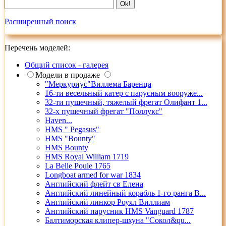
Расширенный поиск
Перечень моделей:
Общий список - галерея
Модели в продаже
"Меркуриус"Виллема Баренца
16-ти весельный катер с парусным вооруже...
32-ти пушечный, тяжелый фрегат Олифант 1...
32-х пушечный фрегат "Поллукс"
Haven...
HMS " Pegasus"
HMS "Bounty"
HMS Bounty
HMS Royal William 1719
La Belle Poule 1765
Longboat armed for war 1834
Английский флейт св Елена
Английский линейный корабль 1-го ранга В...
Английский линкор Роуял Виллиам
Английский парусник HMS Vanguard 1787
Балтиморская клипер-шхуна "Сокол&qu...