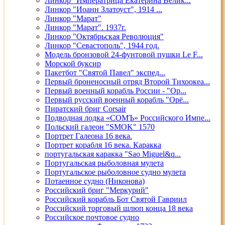
Линкор "Императрица Екатерина Велик...
Линкор "Иоанн Златоуст", 1914 ...
Линкор "Марат"
Линкор "Марат". 1937г.
Линкор "Октябрьская Революция"
Линкор "Севастополь", 1944 год.
Модель бронзовой 24-фунтовой пушки Le F...
Морской буксир
Пакетбот "Святой Павел" экспед...
Первый броненосный отряд Второй Тихоокеа...
Первый военный корабль России - "Ор...
Первый русский военный корабль "Орё...
Пиратский бриг Corsair
Подводная лодка «СОМЪ» Российского Импе...
Польский галеон "SMOK" 1570
Портрет Галеона 16 века.
Портрет корабля 16 века. Каракка
португальская каракка "Sao Miguel&q...
Португальская рыболовная мулета
Португальское рыболовное судно мулета
Потаенное судно (Никонова)
Российский бриг "Меркурий"
Российский корабль Бот Святой Гавриил
Российский торговый шлюп конца 18 века
Российское почтовое судно