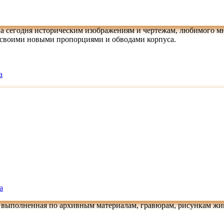
 сегодня историческим изображениям и чертежам, любимого мног
своими новыми пропорциями и обводами корпуса.
а
а
... выполненная по архивным материалам, гравюрам, рисункам ж