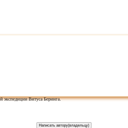
й экспедиции Витуса Беринга.