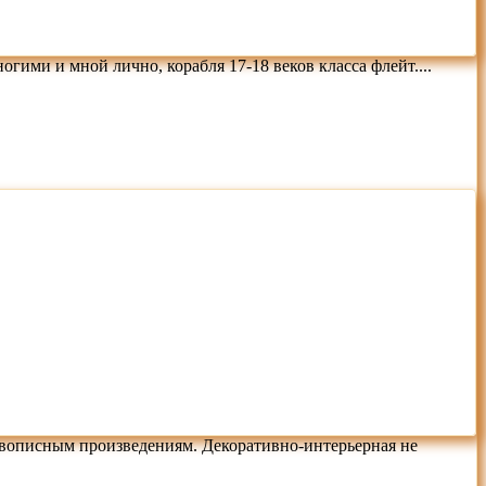
ими и мной лично, корабля 17-18 веков класса флейт....
ивописным произведениям. Декоративно-интерьерная не