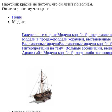
Парусник красив не потому, что он летит по волнам.
Он летит, потому что красив...
Home
Модели
Галерея - все модели
Модели кораблей, представлен
Модели в продаже
Модели кораблей, выставленные
Выставочные модели
Выставочные модели корабле
Интерпретации на тему...
Вольные ассоциации, вызв
Архив сайта
Модели кораблей, когда-либо экспонир