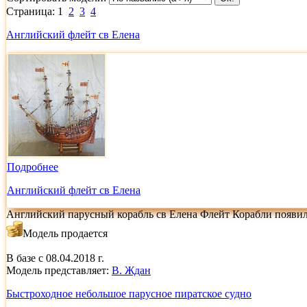
Страница: 1
2
3
4
Английский флейт св Елена
Подробнее
Английский флейт св Елена
Английский парусный корабль св Елена Флейт Корабли появили
Модель продается
В базе с 08.04.2018 г.
Модель представляет:
В. Ждан
Быстроходное небольшое парусное пиратское судно