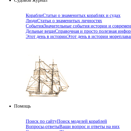
Судовой журнал
Корабли
Статьи о знаменитых кораблях и судах
Люди
Статьи о знаменитых личностях
События
Значительные события истории и совреме
Дельные вещи
Справочная и просто полезная инфо
Этот день в истории
Этот день в истории мореплав
Помощь
Поиск по сайту
Поиск моделей кораблей
Вопросы-ответы
Ваши вопрос и ответы на них