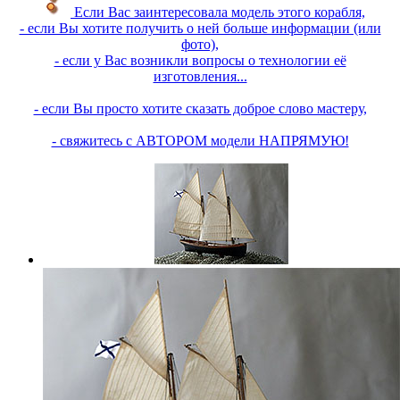
Если Вас заинтересовала модель этого корабля,
- если Вы хотите получить о ней больше информации (или
фото),
- если у Вас возникли вопросы о технологии её
изготовления...
- если Вы просто хотите сказать доброе слово мастеру,
- свяжитесь с АВТОРОМ модели НАПРЯМУЮ!