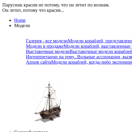
Парусник красив не потому, что он летит по волнам.
Он летит, потому что красив...
Home
Модели
Галерея - все модели
Модели кораблей, представлен
Модели в продаже
Модели кораблей, выставленные
Выставочные модели
Выставочные модели корабле
Интерпретации на тему...
Вольные ассоциации, вызв
Архив сайта
Модели кораблей, когда-либо экспонир