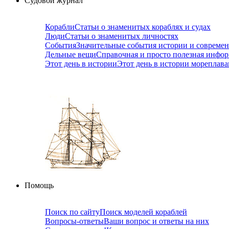
Судовой журнал
Корабли
Статьи о знаменитых кораблях и судах
Люди
Статьи о знаменитых личностях
События
Значительные события истории и совреме
Дельные вещи
Справочная и просто полезная инфо
Этот день в истории
Этот день в истории мореплав
Помощь
Поиск по сайту
Поиск моделей кораблей
Вопросы-ответы
Ваши вопрос и ответы на них