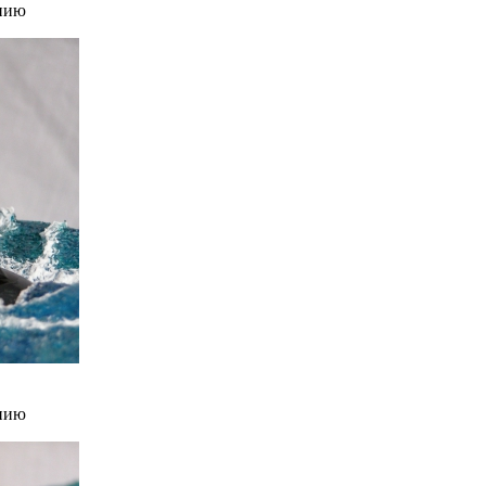
нию
нию