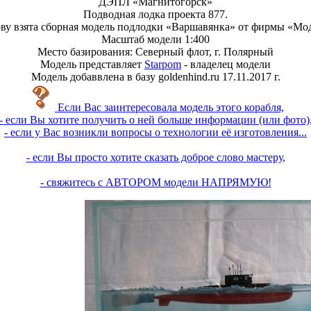
ДЭПЛ «Магнитогорск»
Подводная лодка проекта 877.
ову взята сборная модель подлодки «Варшавянка» от фирмы «Мо
Масштаб модели 1:400
Место базирования: Северный флот, г. Полярный
Модель представляет
Starpom
- владелец модели
Модель добаввлена в базу goldenhind.ru 17.11.2017 г.
Если Вас заинтересовала модель этого корабля,
- если Вы хотите получить о ней больше информации (или фото)
- если у Вас возникли вопросы о технологии её изготовления...
- если Вы просто хотите сказать доброе слово мастеру,
- свяжитесь с АВТОРОМ модели НАПРЯМУЮ!