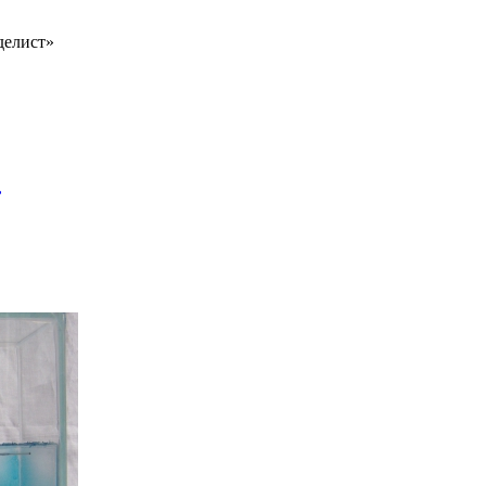
делист»
,