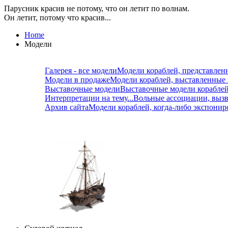
Парусник красив не потому, что он летит по волнам.
Он летит, потому что красив...
Home
Модели
Галерея - все модели
Модели кораблей, представлен
Модели в продаже
Модели кораблей, выставленные
Выставочные модели
Выставочные модели корабле
Интерпретации на тему...
Вольные ассоциации, вызв
Архив сайта
Модели кораблей, когда-либо экспонир