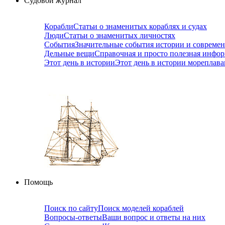
Судовой журнал
Корабли
Статьи о знаменитых кораблях и судах
Люди
Статьи о знаменитых личностях
События
Значительные события истории и совреме
Дельные вещи
Справочная и просто полезная инфо
Этот день в истории
Этот день в истории мореплав
Помощь
Поиск по сайту
Поиск моделей кораблей
Вопросы-ответы
Ваши вопрос и ответы на них