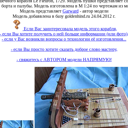
чного корабля Le Fleuron, 1729. Модель пушки представляет с
рта и палубы. Модель изготовлена в М 1:24 по чертежам из моног
Модель представляет
Garward
- автор модели
Модель добаввлена в базу goldenhind.ru 24.04.2012 г.
Если Вас заинтересовала модель этого корабля,
- если Вы хотите получить о ней больше информации (или фото)
- если у Вас возникли вопросы о технологии её изготовления...
- если Вы просто хотите сказать доброе слово мастеру,
- свяжитесь с АВТОРОМ модели НАПРЯМУЮ!