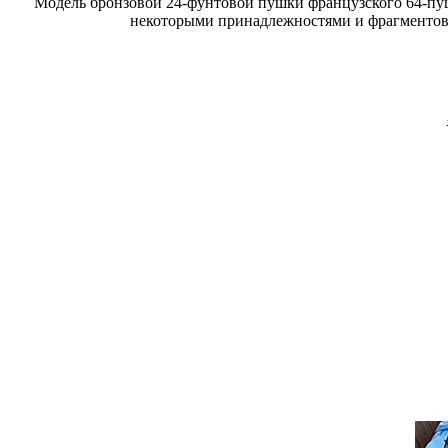
Модель бронзовой 24-фунтовой пушки французского 64-пуше
некоторыми принадлежностями и фрагментов бо