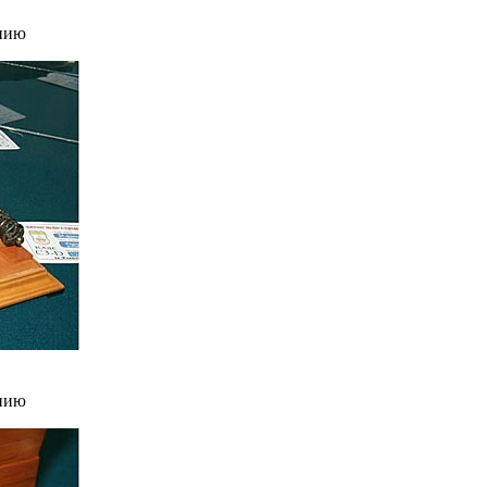
нию
нию