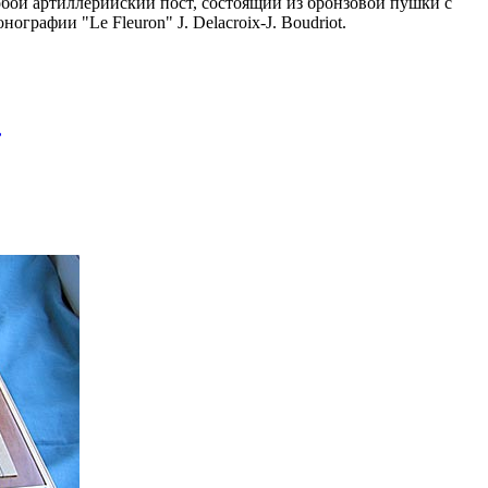
обой артиллерийский пост, состоящий из бронзовой пушки с
рафии "Le Fleuron" J. Delacroix-J. Boudriot.
,