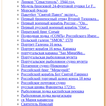
Линкор "Севастополь", 1944 год.
Модель бронзовой 24-фунтовой пушки Le F...
Морской буксир
Пакетбот "Святой Павел" экспед...
Первый броненосный отряд Второй Тихоокеа...
Первый военный корабль России - "Ор...
Первый русский военный корабль "Орё...
Пиратский бриг Corsair
Подводная лодка «СОМЪ» Российского Импе...
Польский галеон "SMOK" 1570
Портрет Галеона 16 века.
Портрет корабля 16 века. Каракка
португальская каракка "Sao Miguel&q...
Португальская рыболовная мулета
Португальское рыболовное судно мулета
Потаенное судно (Никонова)
Российский бриг "Меркурий"
Российский корабль Бот Святой Гавриил
Российский торговый шлюп конца 18 века
Российское почтовое судно
русская шнява Фаворитка 1723гг.
Рыболовная лодка каспийская реюшка
Рыболовная лодка мадагаскара
св Мария каравелла
Святитель Николай