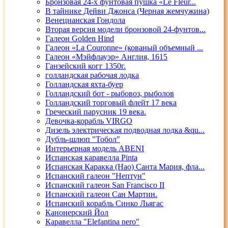
Бронзовая 24-х фунтовая пушка «Le Fleur...
В тайнике Дейви Джонса (Черная жемчужина)
Венецианская Гондола
Вторая версия модели бронзовой 24-фунтов...
Галеон Golden Hind
Галеон «La Couronne» (кованый объемный ...
Галеон «Мэйфлауэр» Англия, 1615
Ганзейский когг 1350г.
голландская рабочая лодка
Голландская яхта-буер
Голландский бот - рыбовоз, рыболов
Голландский торговый флейт 17 века
Греческий парусник 19 века.
Девочка-корабль VIRGO
Дизель электрическая подводная лодка &qu...
Дубль-шлюп "Тобол"
Интерьерная модель ABENI
Испанская каравелла Pinta
Испанская Каракка (Нао) Санта Мария, фла...
Испанский галеон "Нептун"
Испанский галеон San Francisco II
Испанский галеон Сан Мартин.
Испанский корабль Синко Льягас
Канонерский Йол
Каравелла "Elefantina nero"