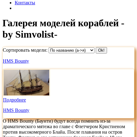
Контакты
Галерея моделей кораблей -
by Simvolist-
Сортировать модели:
HMS Bounty
Подробнее
HMS Bounty
О HMS Bounty (Баунти) будут всегда помнить из-за
драматического мятежа во главе с Флетчером Кристиеном
против высокомерного Блайа. После плавания на остров