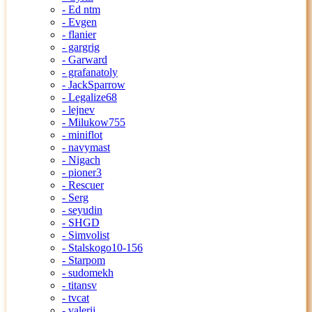
- Ed ntm
- Evgen
- flanier
- gargrig
- Garward
- grafanatoly
- JackSparrow
- Legalize68
- lejnev
- Milukow755
- miniflot
- navymast
- Nigach
- pioner3
- Rescuer
- Serg
- seyudin
- SHGD
- Simvolist
- Stalskogo10-156
- Starpom
- sudomekh
- titansv
- tvcat
- valerij