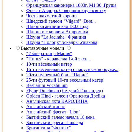
Французская канонерка 1803г. М1:30 .Груша
Фрегат Аврора. Совершил кругосветку
Честь шахматной короны
Шведский галеон "Vilgard" (Вил...
Шлюпка английская 1803 года
Шлюпки с корвета Андромаха
Шхуна "La Jacinthe" Франция
Шхуна "Полоцк" эскадры Ушакова
Выставочные модели
"Императрица Мария"
"Нинья" - каравелла 1-ой эксп...
10-ти вёсельный катер
16-ти весельный катер с парусным вооруже...
20-ти пушечный бриг "Парис"
25-ти футовый 10-ти весельный катер
Bestiarum Vocabulum
Flying Dutchman (Летучий Голландец)
Golden Hind - галеон Фрэнсиса Дрейка
Английская яхта КАРОЛИНА
Английский пинас
Английский фрегат "Lion"
Балтийский галеас начала 18 века
Балтийский фрегат Паллада
Бригантина "Феникс"