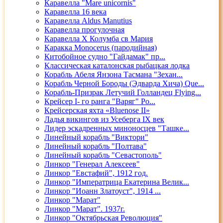
Каравелла "Mare unicornis"
Каравелла 16 века
Каравелла Aldus Manutius
Каравелла прогулочная
Каравелла Х Колумба св Мария
Каракка Monocerus (пародийная)
Китобойное судно "Гайдамак" пр...
Классическая каталонская рыбацкая лодка
Корабль Абеля Янзона Тасмана "Зехан...
Корабль Черной Бороды (Эдварда Хича) Que...
Корабль-Призрак Летучий Голландец Flying...
Крейсер I- го ранга "Варяг" Ро...
Крейсерская яхта «Bluenose II»
Ладья викингов из Усеберга IX век
Лидер эскадренных миноносцев "Ташке...
Линейный корабль "Виктори"
Линейный корабль "Полтава"
Линейный корабль "Севастополь"
Линкор "Генерал Алексеев"
Линкор "Евстафий", 1912 год.
Линкор "Императрица Екатерина Велик...
Линкор "Иоанн Златоуст", 1914 ...
Линкор "Марат"
Линкор "Марат". 1937г.
Линкор "Октябрьская Революция"