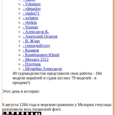
- Vdenisov
- vitmaslov
- vladru71
- welaton
- ybrjkfq
- Youmas
- Александр К.
- Анатолий Осипов
- В. Ждан
- геннадийголд
- Казаков
- Кимборович Юрий
- Михаил 2212
- Плотник
- Шумейко Александр
49 судомоделистов представили свои работы - 184
модели кораблей и судов (из них 79 моделей - в
продаже!)
Этот день в истории:
6 августа 1284 года в морском сражении у Мелории генуэзцы
разгромили весь пизанский флот.