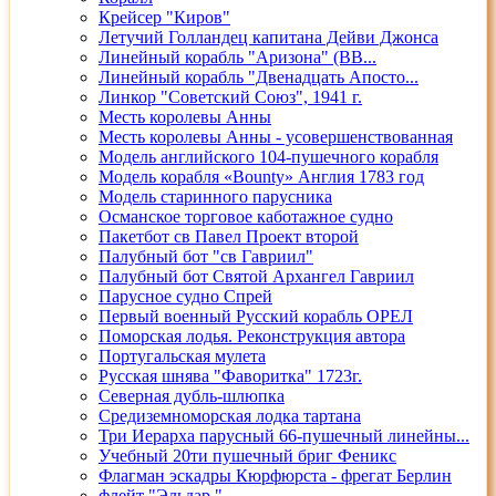
Крейсер "Киров"
Летучий Голландец капитана Дейви Джонса
Линейный корабль "Аризона" (ВВ...
Линейный корабль "Двенадцать Апосто...
Линкор "Советский Союз", 1941 г.
Месть королевы Анны
Месть королевы Анны - усовершенствованная
Модель английского 104-пушечного корабля
Модель корабля «Bounty» Англия 1783 год
Модель старинного парусника
Османское торговое каботажное судно
Пакетбот св Павел Проект второй
Палубный бот "св Гавриил"
Палубный бот Святой Архангел Гавриил
Парусное судно Спрей
Первый военный Русский корабль ОРЕЛ
Поморская лодья. Реконструкция автора
Португальская мулета
Русская шнява "Фаворитка" 1723г.
Северная дубль-шлюпка
Средиземноморская лодка тартана
Три Иерарха парусный 66-пушечный линейны...
Учебный 20ти пушечный бриг Феникс
Флагман эскадры Кюрфюрста - фрегат Берлин
флейт "Эльдар "