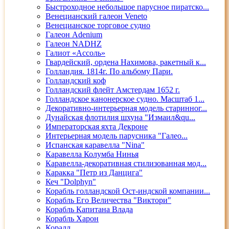
Быстроходное небольшое парусное пиратско...
Венецианский галеон Veneto
Венецианское торговое судно
Галеон Adenium
Галеон NADHZ
Галиот «Ассоль»
Гвардейский, ордена Нахимова, ракетный к...
Голландия. 1814г. По альбому Пари.
Голландский коф
Голландский флейт Амстердам 1652 г.
Голландское канонерское судно. Масштаб 1...
Декоративно-интерьерная модель старинног...
Дунайская флотилия шхуна "Измаил&qu...
Императорская яхта Декроне
Интерьерная модель парусника "Галео...
Испанская каравелла "Nina"
Каравелла Колумба Нинья
Каравелла-декоративная стилизованная мод...
Каракка "Петр из Данцига"
Кеч "Dolphyn"
Корабль голландской Ост-индской компании...
Корабль Его Величества "Виктори"
Корабль Капитана Влада
Корабль Харон
Коралл