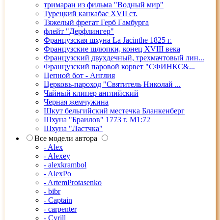
тримаран из фильма "Водный мир"
Турецкий канкабас XVII ст.
Тяжелый фрегат Герб Гамбурга
флейт "Дерфлингер"
Французская шхуна La Jacinthe 1825 г.
Французские шлюпки, конец XVIII века
Французский двухдечный, трехмачтовый лин...
Французский паровой корвет "СФИНКС&...
Цепной бот - Англия
Церковь-пароход "Святитель Николай ...
Чайный клипер английский
Черная жемчужина
Шкут бельгийский местечка Бланкенберг
Шхуна "Браилов" 1773 г. М1:72
Шхуна "Ластчка"
Все модели автора
- Alex
- Alexey
- alexkrambol
- AlexPo
- ArtemProtasenko
- bibr
- Captain
- carpenter
- Cyrill