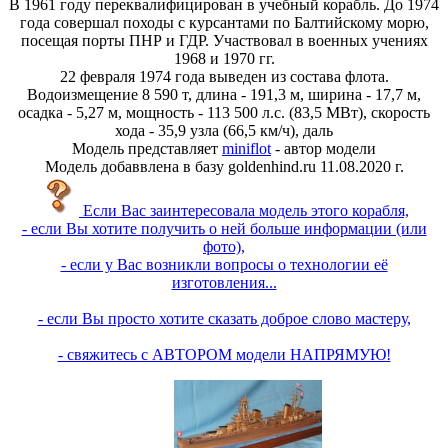
В 1961 году переквалифицирован в учебный корабль. До 1974
года совершал походы с курсантами по Балтийскому морю,
посещая порты ПНР и ГДР. Участвовал в военных учениях
1968 и 1970 гг.
22 февраля 1974 года выведен из состава флота.
Водоизмещение 8 590 т, длина - 191,3 м, ширина - 17,7 м,
осадка - 5,27 м, мощность - 113 500 л.с. (83,5 МВт), скорость
хода - 35,9 узла (66,5 км/ч), даль
Модель представляет
miniflot
- автор модели
Модель добаввлена в базу goldenhind.ru 11.08.2020 г.
Если Вас заинтересовала модель этого корабля,
- если Вы хотите получить о ней больше информации (или
фото),
- если у Вас возникли вопросы о технологии её
изготовления...
- если Вы просто хотите сказать доброе слово мастеру,
- свяжитесь с АВТОРОМ модели НАПРЯМУЮ!