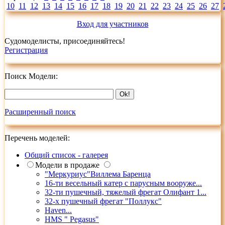
10
11
12
13
14
15
16
17
18
19
20
21
22
23
24
25
26
27
Вход для участников
Судомоделисты, присоединяйтесь!
Регистрация
Поиск Модели:
Расширенный поиск
Перечень моделей:
Общий список - галерея
Модели в продаже
"Меркуриус"Виллема Баренца
16-ти весельный катер с парусным вооруже...
32-ти пушечный, тяжелый фрегат Олифант 1...
32-х пушечный фрегат "Поллукс"
Haven...
HMS " Pegasus"