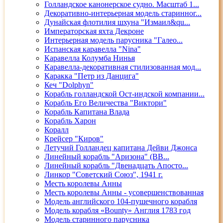
Голландское канонерское судно. Масштаб 1...
Декоративно-интерьерная модель старинног...
Дунайская флотилия шхуна "Измаил&qu...
Императорская яхта Декроне
Интерьерная модель парусника "Галео...
Испанская каравелла "Nina"
Каравелла Колумба Нинья
Каравелла-декоративная стилизованная мод...
Каракка "Петр из Данцига"
Кеч "Dolphyn"
Корабль голландской Ост-индской компании...
Корабль Его Величества "Виктори"
Корабль Капитана Влада
Корабль Харон
Коралл
Крейсер "Киров"
Летучий Голландец капитана Дейви Джонса
Линейный корабль "Аризона" (ВВ...
Линейный корабль "Двенадцать Апосто...
Линкор "Советский Союз", 1941 г.
Месть королевы Анны
Месть королевы Анны - усовершенствованная
Модель английского 104-пушечного корабля
Модель корабля «Bounty» Англия 1783 год
Модель старинного парусника