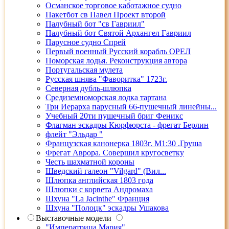
Османское торговое каботажное судно
Пакетбот св Павел Проект второй
Палубный бот "св Гавриил"
Палубный бот Святой Архангел Гавриил
Парусное судно Спрей
Первый военный Русский корабль ОРЕЛ
Поморская лодья. Реконструкция автора
Португальская мулета
Русская шнява "Фаворитка" 1723г.
Северная дубль-шлюпка
Средиземноморская лодка тартана
Три Иерарха парусный 66-пушечный линейны...
Учебный 20ти пушечный бриг Феникс
Флагман эскадры Кюрфюрста - фрегат Берлин
флейт "Эльдар "
Французская канонерка 1803г. М1:30 .Груша
Фрегат Аврора. Совершил кругосветку
Честь шахматной короны
Шведский галеон "Vilgard" (Вил...
Шлюпка английская 1803 года
Шлюпки с корвета Андромаха
Шхуна "La Jacinthe" Франция
Шхуна "Полоцк" эскадры Ушакова
Выставочные модели
"Императрица Мария"