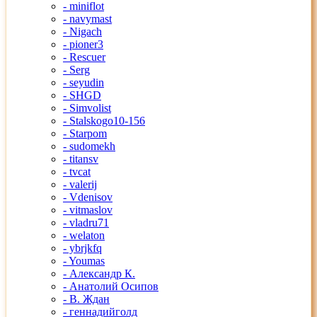
- miniflot
- navymast
- Nigach
- pioner3
- Rescuer
- Serg
- seyudin
- SHGD
- Simvolist
- Stalskogo10-156
- Starpom
- sudomekh
- titansv
- tvcat
- valerij
- Vdenisov
- vitmaslov
- vladru71
- welaton
- ybrjkfq
- Youmas
- Александр К.
- Анатолий Осипов
- В. Ждан
- геннадийголд