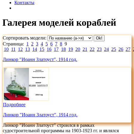
Контакты
Галерея моделей кораблей
Сортировать модели:
Страница:
1
2
3
4
5
6
7
8
9
10
11
12
13
14
15
16
17
18
19
20
21
22
23
24
25
26
27
Линкор "Иоанн Златоуст", 1914 год.
Подробнее
Линкор "Иоанн Златоуст", 1914 год.
Линкор "Иоанн Златоуст" строился в рамках
судостроительной программы на 1903-1923 гг. и являлся