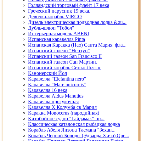
Голландский торговый флейт 17 века
Греческий парусник 19 века.
Девочка-корабль VIRGO
Дизель электрическая подводная лодка &qu...
Дубль-шлюп "Тобол"
Интерьерная модель ABENI
Испанская каравелла Pinta
Испанская Каракка (Нао) Санта Мария, фла...
Испанский галеон "Нептун"
Испанский галеон San Francisco II
Испанский галеон Сан Мартин.
Испанский корабль Синко Льягас
Канонерский Йол
Каравелла "Elefantina nero"
Каравелла "Mare unicornis"
Каравелла 16 века
Каравелла Aldus Manutius
Каравелла прогулочная
Каравелла Х Колумба св Мария
Каракка Monocerus (пародийная)
Китобойное судно "Гайдамак" пр...
Классическая каталонская рыбацкая лодка
Корабль Абеля Янзона Тасмана "Зехан...
Корабль Черной Бороды (Эдварда Хича) Que...