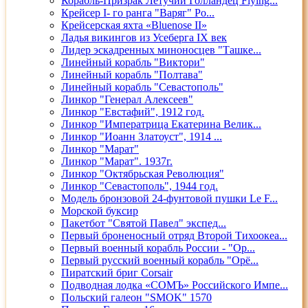
Корабль-Призрак Летучий Голландец Flying...
Крейсер I- го ранга "Варяг" Ро...
Крейсерская яхта «Bluenose II»
Ладья викингов из Усеберга IX век
Лидер эскадренных миноносцев "Ташке...
Линейный корабль "Виктори"
Линейный корабль "Полтава"
Линейный корабль "Севастополь"
Линкор "Генерал Алексеев"
Линкор "Евстафий", 1912 год.
Линкор "Императрица Екатерина Велик...
Линкор "Иоанн Златоуст", 1914 ...
Линкор "Марат"
Линкор "Марат". 1937г.
Линкор "Октябрьская Революция"
Линкор "Севастополь", 1944 год.
Модель бронзовой 24-фунтовой пушки Le F...
Морской буксир
Пакетбот "Святой Павел" экспед...
Первый броненосный отряд Второй Тихоокеа...
Первый военный корабль России - "Ор...
Первый русский военный корабль "Орё...
Пиратский бриг Corsair
Подводная лодка «СОМЪ» Российского Импе...
Польский галеон "SMOK" 1570