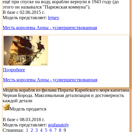
ещё при спуске на воду, кораблю вернули в 1943 году (до
этого он назывался "Парижская коммуна").
В базе с 02.06.2015 г.
Модель представляет:
lejnev
Месть королевы Анны - усовершенствованная
Подробнее
Месть королевы Анны - усовершенствованная
Модель корабля из фильма Пираты Карибского моря капитана
Черная Борода. Максимальная детализация и достоверность
каждой детали
Модель продается
В базе с 08.03.2018 г.
Модель представляет:
grafanatoly
Страница:
1
2
3
4
5
6
7
8
9