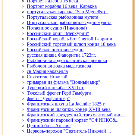
Портрет Галеона 16 века.
Портрет корабля 16 века. Каракка
португальская каракка "Sao Miguel&q...
Португальская рыболовная мулета
Португальское рыболовное судно мулета
Потаенное судно (Никонова)
Российский бриг "Меркурий"
Российский корабль Бот Святой Гавриил
Российский торговый шлюп конца 18 века
Российское почтовое судно
русская шнява Фаворитка 1723гг.
Рыболовная лодка каспийская реюшка
Рыболовная лодка мадагаскара
св Мария каравелла
Святитель Николай
тримаран из фильма "Водный мир"
Турецкий канкабас XVII ст.
Тяжелый фрегат Герб Гамбурга
флейт "Дерфлингер"
Французская шхуна La Jacinthe 1825 г.
Французские шлюпки, конец XVIII века
Французский двухдечный, трехмачтовый лин...
Французский паровой корвет "СФИНКС&...
Цепной бот - Англия
Церковь-пароход "Святитель Николай ...