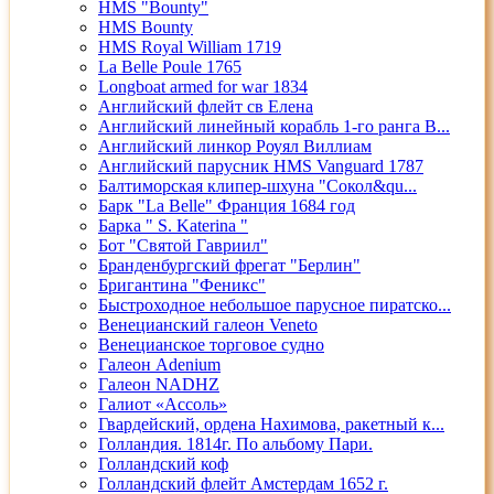
HMS "Bounty"
HMS Bounty
HMS Royal William 1719
La Belle Poule 1765
Longboat armed for war 1834
Английский флейт св Елена
Английский линейный корабль 1-го ранга В...
Английский линкор Роуял Виллиам
Английский парусник HMS Vanguard 1787
Балтиморская клипер-шхуна "Сокол&qu...
Барк "La Belle" Франция 1684 год
Барка " S. Katerina "
Бот "Святой Гавриил"
Бранденбургский фрегат "Берлин"
Бригантина "Феникс"
Быстроходное небольшое парусное пиратско...
Венецианский галеон Veneto
Венецианское торговое судно
Галеон Adenium
Галеон NADHZ
Галиот «Ассоль»
Гвардейский, ордена Нахимова, ракетный к...
Голландия. 1814г. По альбому Пари.
Голландский коф
Голландский флейт Амстердам 1652 г.