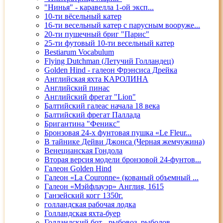
"Нинья" - каравелла 1-ой эксп...
10-ти вёсельный катер
16-ти весельный катер с парусным вооруже...
20-ти пушечный бриг "Парис"
25-ти футовый 10-ти весельный катер
Bestiarum Vocabulum
Flying Dutchman (Летучий Голландец)
Golden Hind - галеон Фрэнсиса Дрейка
Английская яхта КАРОЛИНА
Английский пинас
Английский фрегат "Lion"
Балтийский галеас начала 18 века
Балтийский фрегат Паллада
Бригантина "Феникс"
Бронзовая 24-х фунтовая пушка «Le Fleur...
В тайнике Дейви Джонса (Черная жемчужина)
Венецианская Гондола
Вторая версия модели бронзовой 24-фунтов...
Галеон Golden Hind
Галеон «La Couronne» (кованый объемный ...
Галеон «Мэйфлауэр» Англия, 1615
Ганзейский когг 1350г.
голландская рабочая лодка
Голландская яхта-буер
Голландский бот - рыбовоз, рыболов