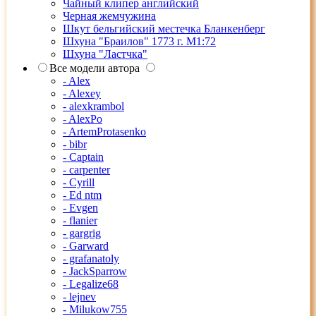
Чайный клипер английский
Черная жемчужина
Шкут бельгийский местечка Бланкенберг
Шхуна "Браилов" 1773 г. М1:72
Шхуна "Ластчка"
Все модели автора
- Alex
- Alexey
- alexkrambol
- AlexPo
- ArtemProtasenko
- bibr
- Captain
- carpenter
- Cyrill
- Ed ntm
- Evgen
- flanier
- gargrig
- Garward
- grafanatoly
- JackSparrow
- Legalize68
- lejnev
- Milukow755