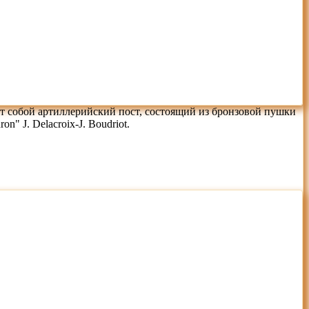
ет собой артиллерийский пост, состоящий из бронзовой пушки
" J. Delacroix-J. Boudriot.