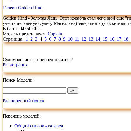
Галеон Golden Hind
Golden Hind - Золотая Лань. Этот корабль стал легендой еще "
учесть печальную судьбу Магеллана) завершил кругосветный п
В базе с 04.04.2011 г.
Модель представляет:
Captain
Страница:
1
2
3
4
5
6
7
8
9
10
11
12
13
14
15
16
17
18
Судомоделисты, присоединяйтесь!
Регистрация
Поиск Модели:
Расширенный поиск
Перечень моделей:
Общий список - галерея