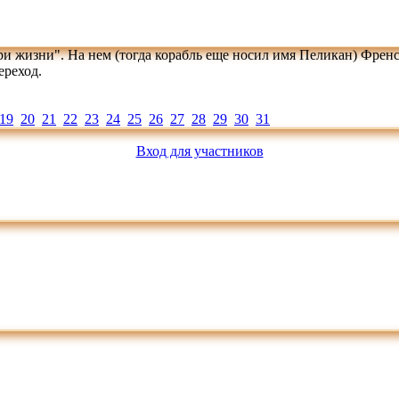
при жизни". На нем (тогда корабль еще носил имя Пеликан) Френ
ереход.
19
20
21
22
23
24
25
26
27
28
29
30
31
Вход для участников