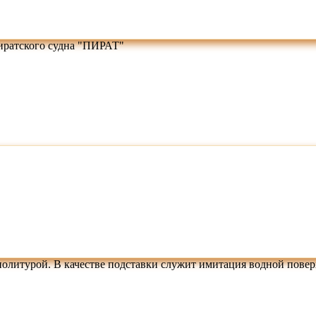
иратского судна "ПИРАТ"
политурой. В качестве подставки служит имитация водной повер