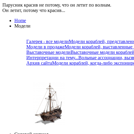
Парусник красив не потому, что он летит по волнам.
Он летит, потому что красив...
Home
Модели
Галерея - все модели
Модели кораблей, представлен
Модели в продаже
Модели кораблей, выставленные
Выставочные модели
Выставочные модели корабле
Интерпретации на тему...
Вольные ассоциации, вызв
Архив сайта
Модели кораблей, когда-либо экспонир