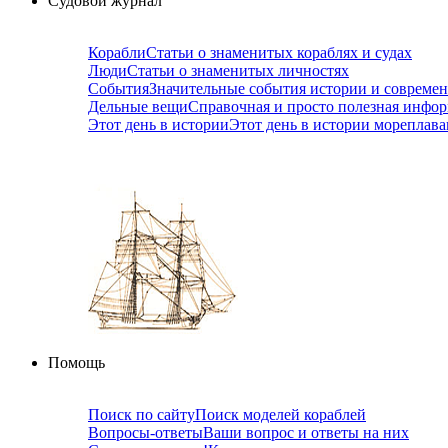
Судовой журнал
Корабли
Статьи о знаменитых кораблях и судах
Люди
Статьи о знаменитых личностях
События
Значительные события истории и совреме
Дельные вещи
Справочная и просто полезная инфо
Этот день в истории
Этот день в истории мореплав
Помощь
Поиск по сайту
Поиск моделей кораблей
Вопросы-ответы
Ваши вопрос и ответы на них