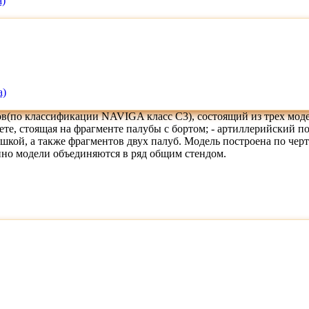
а)
а)
в(по классификации NAVIGA класс C3), состоящий из трех модел
ете, стоящая на фрагменте палубы с бортом; - артиллерийский п
шкой, а также фрагментов двух палуб. Модель построена по черте
нно модели объединяются в ряд общим стендом.