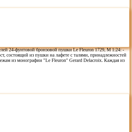
ей 24-фунтовой бронзовой пушки Le Fleuron 1729, М 1:24: -
ост, состоящий из пушки на лафете с талями, принадлежностей
жам из монографии "Le Fleuron" Gerard Delacroix. Каждая из