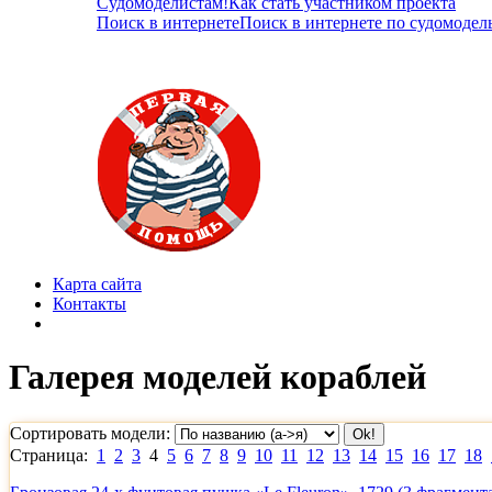
Судомоделистам!
Как стать участником проекта
Поиск в интернете
Поиск в интернете по судомодел
Карта сайта
Контакты
Галерея моделей кораблей
Сортировать модели:
Страница:
1
2
3
4
5
6
7
8
9
10
11
12
13
14
15
16
17
18