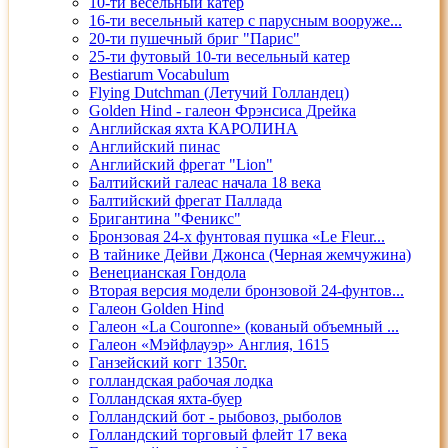
10-ти вёсельный катер
16-ти весельный катер с парусным вооруже...
20-ти пушечный бриг "Парис"
25-ти футовый 10-ти весельный катер
Bestiarum Vocabulum
Flying Dutchman (Летучий Голландец)
Golden Hind - галеон Фрэнсиса Дрейка
Английская яхта КАРОЛИНА
Английский пинас
Английский фрегат "Lion"
Балтийский галеас начала 18 века
Балтийский фрегат Паллада
Бригантина "Феникс"
Бронзовая 24-х фунтовая пушка «Le Fleur...
В тайнике Дейви Джонса (Черная жемчужина)
Венецианская Гондола
Вторая версия модели бронзовой 24-фунтов...
Галеон Golden Hind
Галеон «La Couronne» (кованый объемный ...
Галеон «Мэйфлауэр» Англия, 1615
Ганзейский когг 1350г.
голландская рабочая лодка
Голландская яхта-буер
Голландский бот - рыбовоз, рыболов
Голландский торговый флейт 17 века