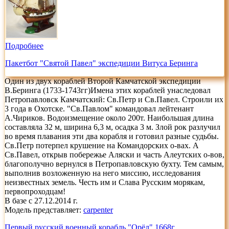
Подробнее
Пакетбот "Святой Павел" экспедиции Витуса Беринга
Один из двух кораблей Второй Камчатской экспедиции
В.Беринга (1733-1743гг)Имена этих кораблей унаследовал
Петропавловск Камчатский: Св.Петр и Св.Павел. Строили их
3 года в Охотске. "Св.Павлом" командовал лейтенант
А.Чириков. Водоизмещение около 200т. Наибольшая длина
составляла 32 м, ширина 6,3 м, осадка 3 м. Злой рок разлучил
во время плавания эти два корабля и готовил разные судьбы.
Св.Петр потерпел крушение на Командорских о-вах. А
Св.Павел, открыв побережье Аляски и часть Алеутских о-вов,
благополучно вернулся в Петропавловскую бухту. Тем самым,
выполнив возложенную на него миссию, исследования
неизвестных земель. Честь им и Слава Русским морякам,
первопроходцам!
В базе с 27.12.2014 г.
Модель представляет:
carpenter
Первый русский военный корабль "Орёл" 1668г.