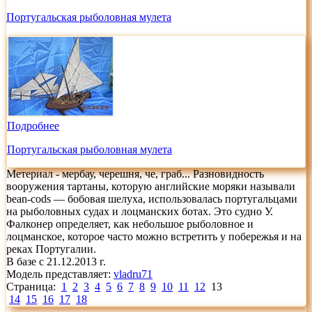
Португальская рыболовная мулета
Подробнее
Португальская рыболовная мулета
Метериал - мербау, черешня, че, граб... Разновидность
вооружения тартаны, которую английские моряки называли
bean-cods — бобовая шелуха, использовалась португальцами
на рыболовных судах и лоцманских ботах. Это судно У.
Фалконер определяет, как небольшое рыболовное и
лоцманское, которое часто можно встретить у побережья и на
реках Португалии.
В базе с 21.12.2013 г.
Модель представляет:
vladru71
Страница:
1
2
3
4
5
6
7
8
9
10
11
12
13
14
15
16
17
18