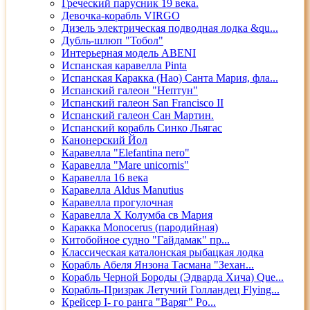
Греческий парусник 19 века.
Девочка-корабль VIRGO
Дизель электрическая подводная лодка &qu...
Дубль-шлюп "Тобол"
Интерьерная модель ABENI
Испанская каравелла Pinta
Испанская Каракка (Нао) Санта Мария, фла...
Испанский галеон "Нептун"
Испанский галеон San Francisco II
Испанский галеон Сан Мартин.
Испанский корабль Синко Льягас
Канонерский Йол
Каравелла "Elefantina nero"
Каравелла "Mare unicornis"
Каравелла 16 века
Каравелла Aldus Manutius
Каравелла прогулочная
Каравелла Х Колумба св Мария
Каракка Monocerus (пародийная)
Китобойное судно "Гайдамак" пр...
Классическая каталонская рыбацкая лодка
Корабль Абеля Янзона Тасмана "Зехан...
Корабль Черной Бороды (Эдварда Хича) Que...
Корабль-Призрак Летучий Голландец Flying...
Крейсер I- го ранга "Варяг" Ро...