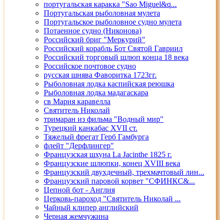
португальская каракка "Sao Miguel&q...
Португальская рыболовная мулета
Португальское рыболовное судно мулета
Потаенное судно (Никонова)
Российский бриг "Меркурий"
Российский корабль Бот Святой Гавриил
Российский торговый шлюп конца 18 века
Российское почтовое судно
русская шнява Фаворитка 1723гг.
Рыболовная лодка каспийская реюшка
Рыболовная лодка мадагаскара
св Мария каравелла
Святитель Николай
тримаран из фильма "Водный мир"
Турецкий канкабас XVII ст.
Тяжелый фрегат Герб Гамбурга
флейт "Дерфлингер"
Французская шхуна La Jacinthe 1825 г.
Французские шлюпки, конец XVIII века
Французский двухдечный, трехмачтовый лин...
Французский паровой корвет "СФИНКС&...
Цепной бот - Англия
Церковь-пароход "Святитель Николай ...
Чайный клипер английский
Черная жемчужина