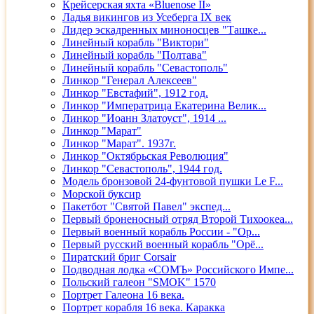
Крейсерская яхта «Bluenose II»
Ладья викингов из Усеберга IX век
Лидер эскадренных миноносцев "Ташке...
Линейный корабль "Виктори"
Линейный корабль "Полтава"
Линейный корабль "Севастополь"
Линкор "Генерал Алексеев"
Линкор "Евстафий", 1912 год.
Линкор "Императрица Екатерина Велик...
Линкор "Иоанн Златоуст", 1914 ...
Линкор "Марат"
Линкор "Марат". 1937г.
Линкор "Октябрьская Революция"
Линкор "Севастополь", 1944 год.
Модель бронзовой 24-фунтовой пушки Le F...
Морской буксир
Пакетбот "Святой Павел" экспед...
Первый броненосный отряд Второй Тихоокеа...
Первый военный корабль России - "Ор...
Первый русский военный корабль "Орё...
Пиратский бриг Corsair
Подводная лодка «СОМЪ» Российского Импе...
Польский галеон "SMOK" 1570
Портрет Галеона 16 века.
Портрет корабля 16 века. Каракка