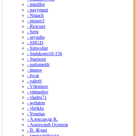
- miniflot
- navymast
- Nigach
- pioner3
- Rescuer
- Serg
- seyudin
- SHGD
- Simvolist
- Stalskogo10-156
- Starpom
- sudomekh
- titansv
- tvcat
- valerij
- Vdenisov
- vitmaslov
- vladru71
- welaton
- ybrjkfq
- Youmas
- Александр К.
- Анатолий Осипов
- В. Ждан
- геннадийголд