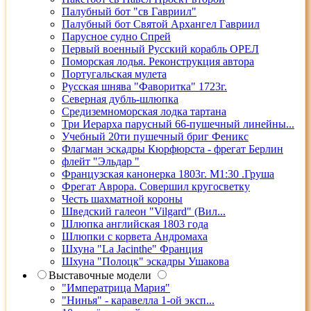
Палубный бот "св Гавриил"
Палубный бот Святой Архангел Гавриил
Парусное судно Спрей
Первый военный Русский корабль ОРЕЛ
Поморская лодья. Реконструкция автора
Португальская мулета
Русская шнява "Фаворитка" 1723г.
Северная дубль-шлюпка
Средиземноморская лодка тартана
Три Иерарха парусный 66-пушечный линейны...
Учебный 20ти пушечный бриг Феникс
Флагман эскадры Кюрфюрста - фрегат Берлин
флейт "Эльдар "
Французская канонерка 1803г. М1:30 .Груша
Фрегат Аврора. Совершил кругосветку
Честь шахматной короны
Шведский галеон "Vilgard" (Вил...
Шлюпка английская 1803 года
Шлюпки с корвета Андромаха
Шхуна "La Jacinthe" Франция
Шхуна "Полоцк" эскадры Ушакова
Выставочные модели
"Императрица Мария"
"Нинья" - каравелла 1-ой эксп...