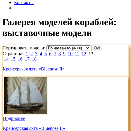
Контакты
Галерея моделей кораблей:
выставочные модели
Сортировать модели:
Страница:
1
2
3
4
5
6
7
8
9
10
11
12
13
14
15
16
17
18
Крейсерская яхта «Bluenose II»
Подробнее
Крейсерская яхта «Bluenose II»