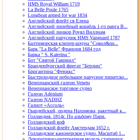
HMS Royal William 1719
La Belle Poule 1765
Longboat armed for war 1834
Английский флейт св Елена
Английский линейный корабль 1-го ранга В...
Английский линкор Роуял Виллиам
Английский парусник HMS Vanguard 1787
Балтиморская клипер-шхуна "Сокол&qu...
Барк "La Belle" Франция 1684 год
Барка " S. Katerina "
Бот "Святой Гавриил"
Бранденбургский фрегат "Берлин"
Бригантина "Феникс"
Быстроходное небольшое парусное пиратско...
Венецианский галеон Veneto
Венецианское торговое судно
Галеон Adenium
Галеон NADHZ
Галиот «Ассоль»
Гвардейский, ордена Нахимова, ракетный к...
Голландия. 1814г. По альбому Пари.
Голландский коф
Голландский флейт Амстердам 1652 г.
Голландское канонерское судно. Масштаб 1...
Декоративно-интерьерная модель старинног...