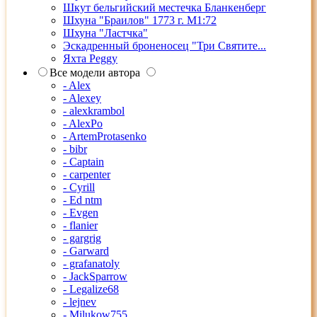
Шкут бельгийский местечка Бланкенберг
Шхуна "Браилов" 1773 г. М1:72
Шхуна "Ластчка"
Эскадренный броненосец "Три Святите...
Яхта Peggy
Все модели автора
- Alex
- Alexey
- alexkrambol
- AlexPo
- ArtemProtasenko
- bibr
- Captain
- carpenter
- Cyrill
- Ed ntm
- Evgen
- flanier
- gargrig
- Garward
- grafanatoly
- JackSparrow
- Legalize68
- lejnev
- Milukow755