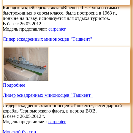
Канадская крейсерская яхта «Bluenose II». Одна из самых
быстроходных в своем классе, была построена в 1963 г.,
поныне на плаву, используется для отдыха туристов.
В базе с 26.05.2012 г.
Модель представляет:
carpenter
Лидер эскадренных миноносцев "Ташкент"
Подробнее
Лидер эскадренных миноносцев "Ташкент"
Лидер эскадренных миноносцев «Ташкент», легендарный
корабль Черноморского флота, в период ВОВ.
В базе с 26.05.2012 г.
Модель представляет:
carpenter
Морской буксир