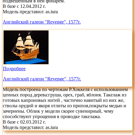
подвешенным в ней фонарём.
В базе с 12.04.2012 г.
Модель представил:
as.iura
Английский галеон "Revenge", 1577г.
Подробнее
Английский галеон "Revenge", 1577г.
Модель построена по чертежам Р.Хоккеля с использованием
ценных пород дерева:груша, орех, граб, яблоня. Такелаж из
готовых капроновых нитей , частично навитый из них же,
стволы орудий и якоря отлиты из припоя,покрыты медью и
зачернены. Облик у модели скорее сувенирный, чему
способствуют упрощения в проводке такелажа.
В базе с 02.03.2012 г.
Модель представил:
as.iura