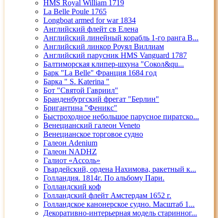
HMS Royal William 1719
La Belle Poule 1765
Longboat armed for war 1834
Английский флейт св Елена
Английский линейный корабль 1-го ранга В...
Английский линкор Роуял Виллиам
Английский парусник HMS Vanguard 1787
Балтиморская клипер-шхуна "Сокол&qu...
Барк "La Belle" Франция 1684 год
Барка " S. Katerina "
Бот "Святой Гавриил"
Бранденбургский фрегат "Берлин"
Бригантина "Феникс"
Быстроходное небольшое парусное пиратско...
Венецианский галеон Veneto
Венецианское торговое судно
Галеон Adenium
Галеон NADHZ
Галиот «Ассоль»
Гвардейский, ордена Нахимова, ракетный к...
Голландия. 1814г. По альбому Пари.
Голландский коф
Голландский флейт Амстердам 1652 г.
Голландское канонерское судно. Масштаб 1...
Декоративно-интерьерная модель старинног...