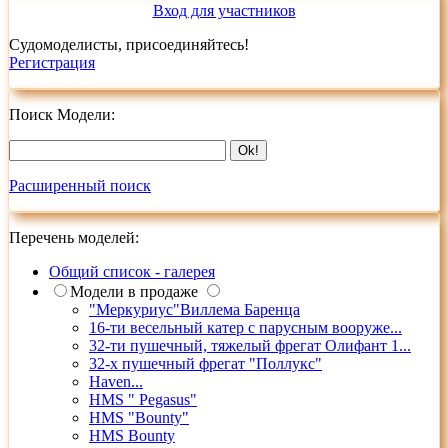
Вход для участников
Судомоделисты, присоединяйтесь!
Регистрация
Поиск Модели:
Расширенный поиск
Перечень моделей:
Общий список - галерея
Модели в продаже
"Меркуриус"Виллема Баренца
16-ти весельный катер с парусным вооруже...
32-ти пушечный, тяжелый фрегат Олифант 1...
32-х пушечный фрегат "Поллукс"
Haven...
HMS " Pegasus"
HMS "Bounty"
HMS Bounty