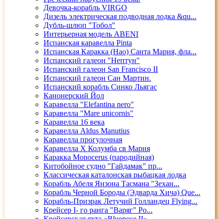
Девочка-корабль VIRGO
Дизель электрическая подводная лодка &qu...
Дубль-шлюп "Тобол"
Интерьерная модель ABENI
Испанская каравелла Pinta
Испанская Каракка (Нао) Санта Мария, фла...
Испанский галеон "Нептун"
Испанский галеон San Francisco II
Испанский галеон Сан Мартин.
Испанский корабль Синко Льягас
Канонерский Йол
Каравелла "Elefantina nero"
Каравелла "Mare unicornis"
Каравелла 16 века
Каравелла Aldus Manutius
Каравелла прогулочная
Каравелла Х Колумба св Мария
Каракка Monocerus (пародийная)
Китобойное судно "Гайдамак" пр...
Классическая каталонская рыбацкая лодка
Корабль Абеля Янзона Тасмана "Зехан...
Корабль Черной Бороды (Эдварда Хича) Que...
Корабль-Призрак Летучий Голландец Flying...
Крейсер I- го ранга "Варяг" Ро...
Крейсерская яхта «Bluenose II»