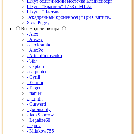
Шкут бельгийский местечка Бланкенберг
Шхуна "Браилов" 1773 г. М1:72
Шхуна "Ластчка"
Эскадренный броненосец "Три Святите...
Яхта Peggy
Все модели автора
- Alex
- Alexey
- alexkrambol
- AlexPo
- ArtemProtasenko
- bibr
- Captain
- carpenter
- Cyrill
- Ed ntm
- Evgen
- flanier
- gargrig
- Garward
- grafanatoly
- JackSparrow
- Legalize68
- lejnev
- Milukow755