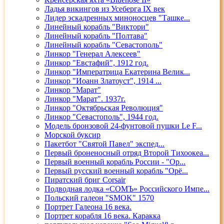
Ладья викингов из Усеберга IX век
Лидер эскадренных миноносцев "Ташке...
Линейный корабль "Виктори"
Линейный корабль "Полтава"
Линейный корабль "Севастополь"
Линкор "Генерал Алексеев"
Линкор "Евстафий", 1912 год.
Линкор "Императрица Екатерина Велик...
Линкор "Иоанн Златоуст", 1914 ...
Линкор "Марат"
Линкор "Марат". 1937г.
Линкор "Октябрьская Революция"
Линкор "Севастополь", 1944 год.
Модель бронзовой 24-фунтовой пушки Le F...
Морской буксир
Пакетбот "Святой Павел" экспед...
Первый броненосный отряд Второй Тихоокеа...
Первый военный корабль России - "Ор...
Первый русский военный корабль "Орё...
Пиратский бриг Corsair
Подводная лодка «СОМЪ» Российского Импе...
Польский галеон "SMOK" 1570
Портрет Галеона 16 века.
Портрет корабля 16 века. Каракка