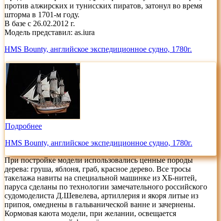
против алжирских и тунисских пиратов, затонул во время
шторма в 1701-м году.
В базе с 26.02.2012 г.
Модель представил:
as.iura
HMS Bounty, английское экспедиционное судно, 1780г.
Подробнее
HMS Bounty, английское экспедиционное судно, 1780г.
При постройке модели использовались ценные породы
дерева: груша, яблоня, граб, красное дерево. Все тросы
такелажа навиты на специальной машинке из ХБ-нитей,
паруса сделаны по технологии замечательного российского
судомоделиста Д.Шевелева, артиллерия и якоря литые из
припоя, омеднены в гальванической ванне и зачернены.
Кормовая каюта модели, при желании, освещается