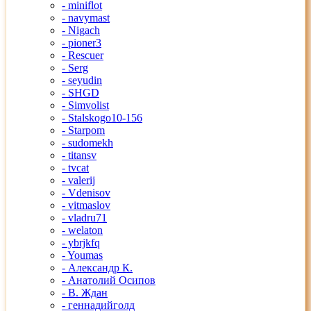
- miniflot
- navymast
- Nigach
- pioner3
- Rescuer
- Serg
- seyudin
- SHGD
- Simvolist
- Stalskogo10-156
- Starpom
- sudomekh
- titansv
- tvcat
- valerij
- Vdenisov
- vitmaslov
- vladru71
- welaton
- ybrjkfq
- Youmas
- Александр К.
- Анатолий Осипов
- В. Ждан
- геннадийголд