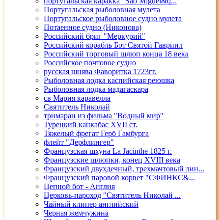
португальская каракка "Sao Miguel&q...
Португальская рыболовная мулета
Португальское рыболовное судно мулета
Потаенное судно (Никонова)
Российский бриг "Меркурий"
Российский корабль Бот Святой Гавриил
Российский торговый шлюп конца 18 века
Российское почтовое судно
русская шнява Фаворитка 1723гг.
Рыболовная лодка каспийская реюшка
Рыболовная лодка мадагаскара
св Мария каравелла
Святитель Николай
тримаран из фильма "Водный мир"
Турецкий канкабас XVII ст.
Тяжелый фрегат Герб Гамбурга
флейт "Дерфлингер"
Французская шхуна La Jacinthe 1825 г.
Французские шлюпки, конец XVIII века
Французский двухдечный, трехмачтовый лин...
Французский паровой корвет "СФИНКС&...
Цепной бот - Англия
Церковь-пароход "Святитель Николай ...
Чайный клипер английский
Черная жемчужина