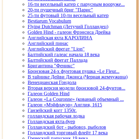
16-ти весельный катер с парусным вооруже...
20-ти пушечный бриг "Парис"
25-ти футовый 10-ти весельный катер
Bestiarum Vocabulum
Flying Dutchman (Летучий Голландец)
Golden Hind - галеон Фрэнсиса Дрейка
Английская яхта КАРОЛИНА
Английский пинас
Английский фрегат "Lion"
Балтийский галеас начала 18 века
Балтийский фрегат Паллада
Бригантина "Феникс"
Бронзовая 24-х фунтовая пушка «Le Fleur...
В тайнике Дейви Джонса (Черная жемчужина)
Венецианская Гондола
Вторая версия модели бронзовой 24-фунтов...
Галеон Golden Hind
Галеон «La Couronne» (кованый объемный ...
Галеон «Мэйфлауэр» Англия, 1615
Ганзейский когг 1350г.
голландская рабочая лодка
Голландская яхта-буер
Голландский бот - рыбовоз, рыболов
Голландский торговый флейт 17 века
Греческий парусник 19 века.