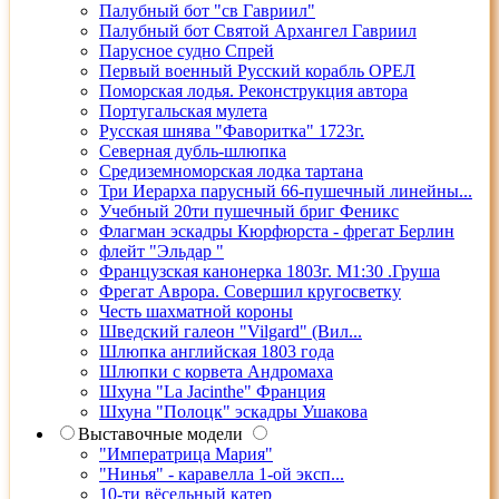
Палубный бот "св Гавриил"
Палубный бот Святой Архангел Гавриил
Парусное судно Спрей
Первый военный Русский корабль ОРЕЛ
Поморская лодья. Реконструкция автора
Португальская мулета
Русская шнява "Фаворитка" 1723г.
Северная дубль-шлюпка
Средиземноморская лодка тартана
Три Иерарха парусный 66-пушечный линейны...
Учебный 20ти пушечный бриг Феникс
Флагман эскадры Кюрфюрста - фрегат Берлин
флейт "Эльдар "
Французская канонерка 1803г. М1:30 .Груша
Фрегат Аврора. Совершил кругосветку
Честь шахматной короны
Шведский галеон "Vilgard" (Вил...
Шлюпка английская 1803 года
Шлюпки с корвета Андромаха
Шхуна "La Jacinthe" Франция
Шхуна "Полоцк" эскадры Ушакова
Выставочные модели
"Императрица Мария"
"Нинья" - каравелла 1-ой эксп...
10-ти вёсельный катер