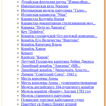
Дунайская флотилия шхуна "Измаил&qu...
Императорская яхта Декроне
Интерьерная модель парусника "Галео...
Испанская каравелла "Nina"
Каравелла Колумба Нинья
Каравелла-декоративная стилизованная мод...
Каракка "Петр из Данцига"
Кеч "Dolphyn"
Корабль голландской Ост-индской компании...
Корабль Его Величества "Виктори"
Корабль Капитана Влада
Корабль Харон
Коралл
Крейсер "Киров"
Летучий Голландец капитана Дейви Джонса
Линейный корабль "Аризона" (ВВ...
Линейный корабль "Двенадцать Апосто...
Линкор "Советский Союз", 1941 г.
Месть королевы Анны
Месть королевы Анны - усовершенствованная
Модель английского 104-пушечного корабля
Модель корабля «Bounty» Англия 1783 год
Модель старинного парусника
Османское торговое каботажное судно
Пакетбот св Павел Проект второй