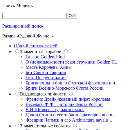
Поиск Модели:
Расширенный поиск
Раздел -Судовой Журнал-
Общий список статей
Знаменитые корабли
Галеон Golden Hind
О (не)возможности реконструкции Golden H...
Месть Королевы Анны
Бот Святой Гавриил
Гото Предестинация
Бригантины и бриги Охотской флотилии в п...
Бриги Военно-Морского Флота России
Выдающиеся личности
Фрэнсис Дрейк железный пират королевы
Веселаго Ф.Ф. - историк флота России
В.И.Шиляев - художник моря
Давид Стиил и его таблицы размеров военн...
Фредрик Чапмен и его Architectura navalis...
Знаменательные события