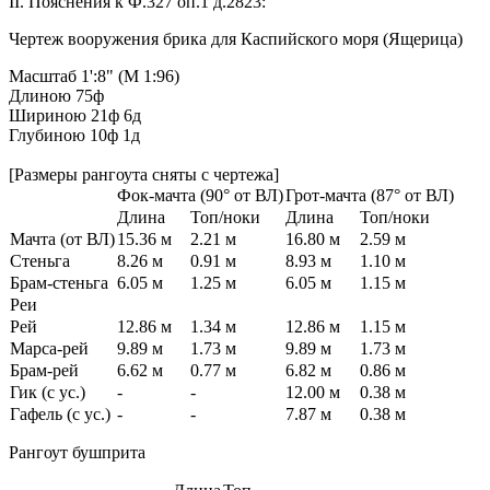
II. Пояснения к Ф.327 оп.1 д.2823:
Чертеж вооружения брика для Каспийского моря (Ящерица)
Масштаб 1':8" (М 1:96)
Длиною
75ф
Шириною
21ф 6д
Глубиною
10ф 1д
[Размеры рангоута сняты с чертежа]
Фок-мачта (90° от ВЛ)
Грот-мачта (87° от ВЛ)
Длина
Топ/ноки
Длина
Топ/ноки
Мачта (от ВЛ)
15.36 м
2.21 м
16.80 м
2.59 м
Стеньга
8.26 м
0.91 м
8.93 м
1.10 м
Брам-стеньга
6.05 м
1.25 м
6.05 м
1.15 м
Реи
Рей
12.86 м
1.34 м
12.86 м
1.15 м
Марса-рей
9.89 м
1.73 м
9.89 м
1.73 м
Брам-рей
6.62 м
0.77 м
6.82 м
0.86 м
Гик (с ус.)
-
-
12.00 м
0.38 м
Гафель (с ус.)
-
-
7.87 м
0.38 м
Рангоут бушприта