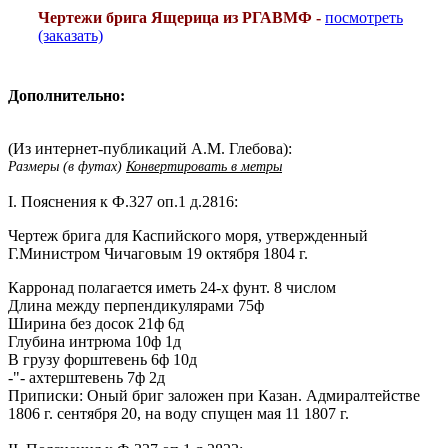
Чертежи брига Ящерица из РГАВМФ -
посмотреть
(заказать)
Дополнительно:
(Из интернет-публикаций А.М. Глебова):
Размеры (в футах)
Конвертировать в метры
I. Пояснения к Ф.327 оп.1 д.2816:
Чертеж брига для Каспийского моря, утвержденный
Г.Министром Чичаговым 19 октября 1804 г.
Карронад полагается иметь 24-х фунт. 8 числом
Длина между перпендикулярами
75ф
Ширина без досок
21ф 6д
Глубина интрюма
10ф 1д
В грузу форштевень
6ф 10д
-"- ахтерштевень
7ф 2д
Приписки: Оный бриг заложен при Казан. Адмиралтействе
1806 г. сентября 20, на воду спущен мая 11 1807 г.