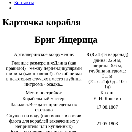
Контакты
Карточка корабля
Бриг Ящерица
Артиллерийское вооружение:
8 (8 24-фн карронад)
длина: 22.9 м,
Главные размерения:
Длина (как
ширина: 6.6 м,
правило!) - между перпендикулярами
глубина интрюма:
ширина (как правило!) - без обшивки
3.1 м
в некоторых случаях вместо глубины
(75ф - 21ф 6д - 10ф
интрюма - осадка...
1д)
Место постройки:
Казань
Корабельный мастер:
Е. И. Кошкин
Заложен:
Все даты приведены по
17.08.1807
ст.стилю
Спущен на воду:
(или вошел в состав
флота для кораблей захваченных у
21.05.1808
неприятеля или купленных)
Все даты приведены по ст.стилю