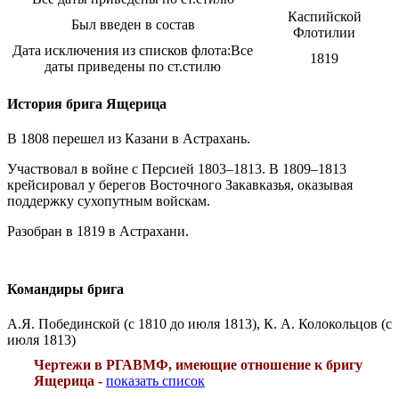
Каспийской
Был введен в состав
Флотилии
Дата исключения из списков флота:
Все
1819
даты приведены по ст.стилю
История брига Ящерица
В 1808 перешел из Казани в Астрахань.
Участвовал в войне с Персией 1803–1813. В 1809–1813
крейсировал у берегов Восточного Закавказья, оказывая
поддержку сухопутным войскам.
Разобран в 1819 в Астрахани.
Командиры брига
А.Я. Побединской (с 1810 до июля 1813), К. А. Колокольцов (с
июля 1813)
Чертежи в РГАВМФ, имеющие отношение к бригу
Ящерица -
показать список