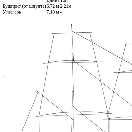
Длина
Топ
Бушприт (от шпунта)
6.72 м
2.21м
Утлегарь
7.10 м
-