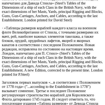
напечатано для Давида Стиила»
(Steel’s Tables of the
Dimensions of a ship of each Class in the British Navy, with the
exact dimensions of her Masts, Yards, principal Rigging and Blocks,
Guns, Gun-Carriages, Anchors, and Cables, according to the last
Establishment. London printed for David Steel)
· «Таблицы размеров кораблей каждого класса на военном
флоте Великобритании от Стиила, с точными размерами их
мачт, рей, наиболее важных элементов такелажа, а также
блоков, орудий, орудийных лафетов, якорей и якорных
канатов в соответствии с последним Положением. Новая
редакция, исправлена по состоянию на настоящее время.
Лондон, напечатано для П. Стиил»
(Steel’s Tables of the
Dimensions of a ship of each Class in the British Navy, with the
exact dimensions of her Masts, Yards, principal Rigging and Blocks,
Guns, Gun-Carriages, Anchors, and Cables, according to the last
Establishment. A new Edition, corrected to the present time. London
printed for P.Steel)
Заголовок первых выпусков «...в соответсвии с Положением
от 1778 года»
(”...according to the Establishment in 1778”)
вызывает сомнение. Третье и последнее Положение
регулирующее строительство кораблей для Королевского
Флота датировано 1745 годом. И следует отметить то, что
поседующие издания «Таблиц размеров» от Девида Стиила