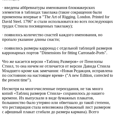
· введены аббревиатуры именования блокмакерских
элементов в таблицах такелажа (такие сокращения были
применены впервые в "The Art of Rigging. London. Printed for
David Steel. 1796" и стали использоватся во всех последующих
трудах Стиила посвященных такелажу);
· появилось количество снастей каждого именования, но
пропало указание длины снасти;
· появились размеры карронад с отдельной таблицей размеров
карронарных портов "Dimensions for fitting Carronade-Ports".
Что же касается версии «Таблиц Размеров» от Пенелопы
Стиил, то она ничем не отличается от версии Давида Стиила
Младшего кроме как замечания: «Новая Редакция, исправлена
по состоянию на настоящее время»
("A new Edition, corrected to
the present time")
.
Несмотря на многочисленные переиздания, не так много
копий «Таблиц размеров Стиила» сохранилось до нашего
времени. Их выпускали в виде бумажных плакатов,
большинство было утеряно или обветшало до такой степени,
что реставрация стала невозможна (бумажный лист размером
с афишный плакат сгибали до размера кармана). Всего