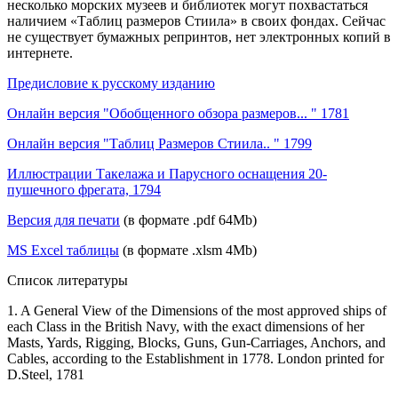
несколько морских музеев и библиотек могут похвастаться
наличием «Таблиц размеров Стиила» в своих фондах. Сейчас
не существует бумажных репринтов, нет электронных копий в
интернете.
Предисловие к русскому изданию
Онлайн версия "Обобщенного обзора размеров... " 1781
Онлайн версия "Таблиц Размеров Стиила.. " 1799
Иллюстрации Такелажа и Парусного оснащения 20-
пушечного фрегата, 1794
Версия для печати
(в формате .pdf 64Mb)
MS Excel таблицы
(в формате .xlsm 4Mb)
Список литературы
1. A General View of the Dimensions of the most approved ships of
each Class in the British Navy, with the exact dimensions of her
Masts, Yards, Rigging, Blocks, Guns, Gun-Carriages, Anchors, and
Cables, according to the Establishment in 1778. London printed for
D.Steel, 1781