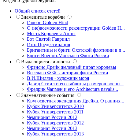
Раздел -Судовой Журнал-
Общий список статей
Знаменитые корабли
Галеон Golden Hind
О (не)возможности реконструкции Golden H...
Месть Королевы Анны
Бот Святой Гавриил
Гото Предестинация
Бригантины и бриги Охотской флотилии в п...
Бриги Военно-Морского Флота России
Выдающиеся личности
Фрэнсис Дрейк железный пират королевы
Веселаго Ф.Ф. - историк флота России
В.И.Шиляев - художник моря
Давид Стиил и его таблицы размеров военн...
Фредрик Чапмен и его Architectura navalis...
Знаменательные события
Кругосветная экспедиция Дрейка. О ранних...
Кубок Университетов 2010
Кубок Университетов 2011
Чемпионат России 2012
Кубок Университетов 2012
Чемпионат России 2013
Кубок Университетов 2013