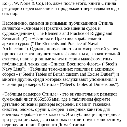
Ко (J. W. Norie & Co). Но, даже после этого, книги Стиила
регулярно переиздавались и продолжают переиздаваться до
сих пор.
Несомненно, самыми значимыми публикациями Стиила
являются «Основы и Практика оснащения судов и
судовождения»
(“The Elements and Practice of Rigging and
Seamanship”)
и «Основы и Практика кораблельной
архитектуры»
(“The Elements and Practice of Naval
Architecture”)
. Однако, популярность и коммерческий успех
принесли не эти внушительные фолианты а, в значительной
степени, навигационные карты и серии малоформатных
публикаций, таких как «Списки Военного Флота»
(“Steel’s
Navy Lists”)
, «Таблицы таможенных пошлин и акцизных
сборов»
(“Steel’s Tables of British custom and Excise Duties”)
и
многие другие, среди которых заслуживают упоминания и
«Таблицы размеров Стиила»
(“Steel’s Tables of Dimensions”)
.
«Таблицы размеров Стиила» - это внушительных размеров
бумажный лист (865x585 мм), где в табличном формате
детально описаны размеры кораблей, их мачт, такелажа,
снастей, блоков, орудий, якорей и якорных канатов для
военных кораблей всех классов. Эта публикация претерпела
три редакции, каждая из которых соответствует конкретному
периоду истории Торгового Дома Стиила: