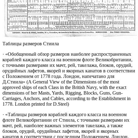
Таблицы размеров Стиила
· «Обобщенный обзор размеров наиболее распространенных
кораблей каждого класса на военном флоте Великобритании,
с точными размерами их мачт, рей, такелажа, блоков, орудий,
орудийных лафетов, якорей и якорных канатов в соответствии
с Положением от 1778 года. Лондон, напечатано для
Д.Стиила»
(A General View of the Dimensions of the most
approved ships of each Class in the British Navy, with the exact
dimensions of her Masts, Yards, Rigging, Blocks, Guns, Gun-
Carriages, Anchors, and Cables, according to the Establishment in
1778. London printed for D.Steel)
· «Таблицы размеров кораблей каждого класса на военном
флоте Великобритании от Стиила, с точными размерами их
мачт, рей, наиболее важных элементов такелажа, а также
блоков, орудий, орудийных лафетов, якорей и якорных
канатов в соответствии с последним Положением. Лондон,