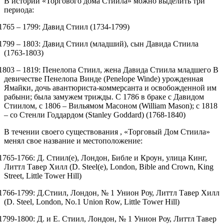
В истории «Торгового дома Стиила» можно выделить три
периода:
 1765 – 1799: Давид Стиил (1734-1799)
 1799 – 1803: Давид Стиил (младший), сын Давида Стиила
(1763-1803)
 1803 – 1819:
Пенелопа Стиил, жена Давида Стиила младшего
В
девичестве Пенелопа Винде (Penelope Winde) урожденная
Ямайки, дочь авантюриста-коммерсанта и освобожденной им
рабыни; была замужем трижды. С 1786 в браке с Давидом
Стиилом, с 1806 – Вильямом Масоном (William Mason); с 1818
– со Стенли Годдардом (Stanley Goddard)
(1768-1840)
В течении своего существования , «Торговый Дом Стиила»
менял свое название и местоположение:
 1765-1766: Д. Стиил(е), Лондон, Библе и Кроун, улица Кинг,
Литтл Тавер Хилл
(D. Steel(e), London, Bible and Crown, King
Street, Little Tower Hill)
 1766-1799: Д.Стиил, Лондон, № 1 Унион Роу, Литтл Тавер Хилл
(D. Steel, London, No.1 Union Row, Little Tower Hill)
 1799-1800: Д. и Е. Стиил, Лондон, № 1 Унион Роу, Литтл Тавер