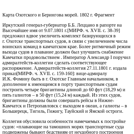
Карта Охотского и Берингова морей. 1802 г. Фрагмент
Иркутский генерал-губернатор Б.Б. Леццано в
рапорте на
Высочайшее имя от 9.07.1801 г.
[МИРФ. ч. XVII. с. 38-39]
предложил вдвое увеличить комплект базирующихся в
г. Охотске транспортных судов, в связи с увеличением числа
воинских команд в камчатском крае. Более ритмичный режим
выхода судов в плавание должен был улучшить снабжение
Камчатки продовольствием . Император Александр I поручил
адмиралтейств-коллегии сделать соответствующее
распоряжение.
Адмиралтейств-коллегия 27.11.1801 г. издала
приказ
[МИРФ. ч. XVII. с. 159-160]
: вице-адмиралу
И.К. Фомину быть в г. Охотске Главным начальником, в
дополнение к имеющимся в порту транспортным судам
построить четыре бригантины длиной до 60 фут (18,29 м) и
пять галиотов – в 50 фут (15,24 м) каждый. Из этих судов,
бригантины должны были совершать рейсы в Нижне-
Камчатск и Петропавловск с выходом в океан, а галиоты – в
Большерецк, Тигиль, Гижигу, Тауйский и Ямской остроги.
Коллегия обусловила особенности намечаемых к постройке
судов:
«плавающие на тамошних морях транспортные суда
подвержены бывают бедствиям от неудобного построения