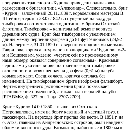
вооружения транспорта «Курил» приведены одинаковые
размерения с бригами типа «Александр». Следовательно, бриг
«Курил», заложенный 26.11.1839 г. корабельным мастером В.
Штейнгертером и 28.07.1842 г. спущенный на воду, до
тимберовки соответствовал однотипным бригам Охотской
флотилии. Тимберовка – капитальный ремонт корпуса
деревянного судна. Бриг был тимберован с увеличением
длины между перпендикулярами до 81 фут 9 дюймов (24,92
м). На чертеже, 31.01.1850 г. заверенном подписями мичмана
Гаврилова, корпуса штурманов прапорщиками Чудиновым-2-
м и Кошелевым, указано:
«чертеж сей по произведенному
нами обмеру, оказался совершенно согласным»
. Красными
чернилами указаны вновь построенные при тимберовке
оконечности и возвышенная на два фута (0,61 м) палуба
кормовых кают. Средняя часть корпуса осталась без
изменений. На тимберованном бриге изображен фальшборт.
Чертеж внутреннего расположения брига показывает
расположение помещений, а также план верхней палубы
[РГАВМФ, ф. 327, оп. 1, дд. 2707-2709].
Бриг «Курил» 14.09.1850 г. вышел из Охотска в
Петропавловск, имея на борту казенный и частный груз, и
пассажиров. На переходе бриг пропал без вести. В 1851 г. на
о. Атха, главном из Андреяновских островов, были найдены
обломки военного судна. Возможно, найденные в 1800 км к