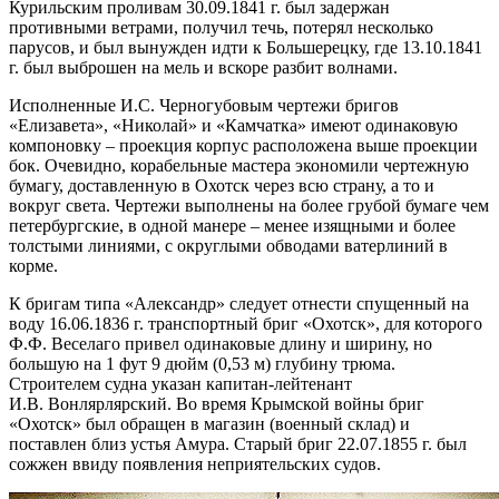
Курильским проливам 30.09.1841 г. был задержан
противными ветрами, получил течь, потерял несколько
парусов, и был вынужден идти к Большерецку, где 13.10.1841
г. был выброшен на мель и вскоре разбит волнами.
Исполненные И.С. Черногубовым чертежи бригов
«Елизавета», «Николай» и «Камчатка» имеют одинаковую
компоновку – проекция корпус расположена выше проекции
бок. Очевидно, корабельные мастера экономили чертежную
бумагу, доставленную в Охотск через всю страну, а то и
вокруг света. Чертежи выполнены на более грубой бумаге чем
петербургские, в одной манере – менее изящными и более
толстыми линиями, с округлыми обводами ватерлиний в
корме.
К бригам типа «Александр» следует отнести спущенный на
воду 16.06.1836 г. транспортный бриг «Охотск», для которого
Ф.Ф. Веселаго привел одинаковые длину и ширину, но
большую на 1 фут 9 дюйм (0,53 м) глубину трюма.
Строителем судна указан капитан-лейтенант
И.В. Вонлярлярский. Во время Крымской войны бриг
«Охотск» был обращен в магазин (военный склад) и
поставлен близ устья Амура. Старый бриг 22.07.1855 г. был
сожжен ввиду появления неприятельских судов.