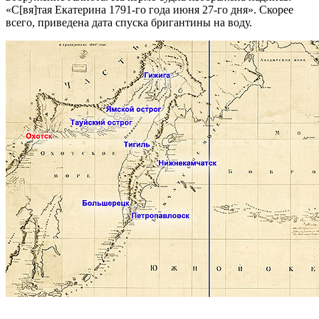
«С[вя]тая Екатерина 1791-го года июня 27-го дня». Скорее
всего, приведена дата спуска бригантины на воду.