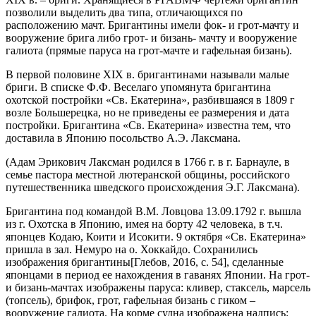
позволили выделить два типа, отличающихся по
расположению мачт. Бригантины имели фок- и грот-мачту и
вооружение брига либо грот- и бизань- мачту и вооружение
галиота (прямые паруса на грот-мачте и гафельная бизань).
В первой половине XIX в. бригантинами называли малые
бриги. В списке Ф.Ф. Веселаго упомянута бригантина
охотской постройки «Св. Екатерина», разбившаяся в 1809 г
возле Большерецка, но не приведены ее размерения и дата
постройки. Бригантина «Св. Екатерина» известна тем, что
доставила в Японию посольство А.Э. Лаксмана.
(Адам Эрикович Лаксман родился в 1766 г. в г. Барнауле, в
семье пастора местной лютеранской общины, российского
путешественника шведского происхождения Э.Г. Лаксмана).
Бригантина под командой В.М. Ловцова 13.09.1792 г. вышла
из г. Охотска в Японию, имея на борту 42 человека, в т.ч.
японцев Кодаю, Коити и Исокити. 9 октября «Св. Екатерина»
пришла в зал. Немуро на о. Хоккайдо. Сохранились
изображения бригантины
[Глебов, 2016, с. 54]
, сделанные
японцами в период ее нахождения в гаванях Японии. На грот-
и бизань-мачтах изображены паруса: кливер, стаксель, марсель
(топсель), брифок, грот, гафельная бизань с гиком –
вооружение галиота. На корме судна изображена надпись: