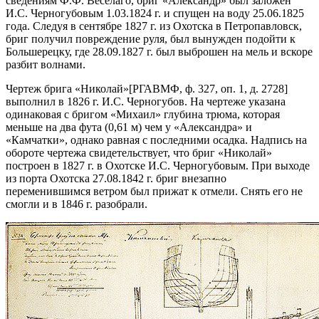
сведениям Ф.Ф. Веселаго, бриг «Александр» был заложен
И.С. Черногубовым 1.03.1824 г. и спущен на воду 25.06.1825
года. Следуя в сентябре 1827 г. из Охотска в Петропавловск,
бриг получил повреждение руля, был вынужден подойти к
Большерецку, где 28.09.1827 г. был выброшен на мель и вскоре
разбит волнами.
Чертеж брига «Николай»
[РГАВМФ, ф. 327, оп. 1, д. 2728]
выполнил в 1826 г. И.С. Черногубов. На чертеже указана
одинаковая с бригом «Михаил» глубина трюма, которая
меньше на два фута (0,61 м) чем у «Александра» и
«Камчатки», однако равная с последними осадка. Надпись на
обороте чертежа свидетельствует, что бриг «Николай»
построен в 1827 г. в Охотске И.С. Черногубовым. При выходе
из порта Охотска 27.08.1842 г. бриг внезапно
переменившимся ветром был прижат к отмели. Снять его не
смогли и в 1846 г. разобрали.