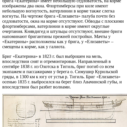
брига «Екатерина» имеет небольшую седловатость, на корме
изображены два окна. Флортимберсы при киле имеют
небольшую вогнутость, ватерлинии в корме также слегка
вогнуты. На чертеже брига «Елизавета» палуба почти без
седловатости, окна на корме отсутствуют. Обводы с плоскими
флортимберсами, ватерлинии в корме имеют округлые
очертания. Княвдигед и штульцы отсутствуют, внешне бриги
напоминают бригантины прежней постройки. Мачты у
«Екатерины» расположены как у брига, у «Елизаветы» –
смещены к корме, как у галиота.
Бриг «Екатерина» в 1823 г. был выброшен на мель,
впоследствии снят и отремонтирован. Направленный в
сентябре 1838 г. из Охотска в Тигиль, бриг погиб со всем
экипажем и пассажирами у берега о. Симушир Курильской
гряды, в 1300 км к югу от устья р. Тигиль. Бриг «Елизавета»
осенью 1835 г. выбросился на берег близ Авачинской губы, и
впоследствии был разбит волнами.