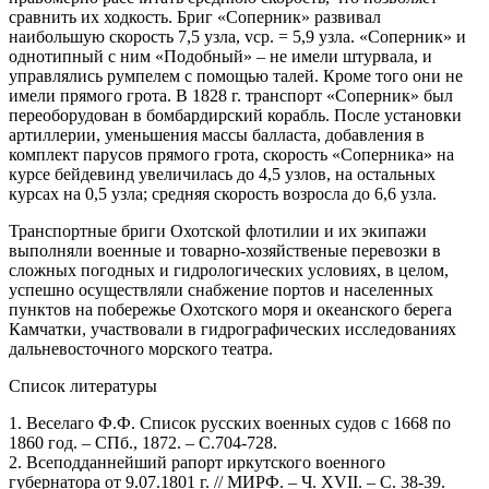
сравнить их ходкость. Бриг «Соперник» развивал
наибольшую скорость 7,5 узла, vср. = 5,9 узла. «Соперник» и
однотипный с ним «Подобный» – не имели штурвала, и
управлялись румпелем с помощью талей. Кроме того они не
имели прямого грота. В 1828 г. транспорт «Соперник» был
переоборудован в бомбардирский корабль. После установки
артиллерии, уменьшения массы балласта, добавления в
комплект парусов прямого грота, скорость «Соперника» на
курсе бейдевинд увеличилась до 4,5 узлов, на остальных
курсах на 0,5 узла; средняя скорость возросла до 6,6 узла.
Транспортные бриги Охотской флотилии и их экипажи
выполняли военные и товарно-хозяйственые перевозки в
сложных погодных и гидрологических условиях, в целом,
успешно осуществляли снабжение портов и населенных
пунктов на побережье Охотского моря и океанского берега
Камчатки, участвовали в гидрографических исследованиях
дальневосточного морского театра.
Список литературы
1. Веселаго Ф.Ф. Список русских военных судов с 1668 по
1860 год. – СПб., 1872. – С.704-728.
2. Всеподданнейший рапорт иркутского военного
губернатора от 9.07.1801 г. // МИРФ. – Ч. XVII. – С. 38-39.