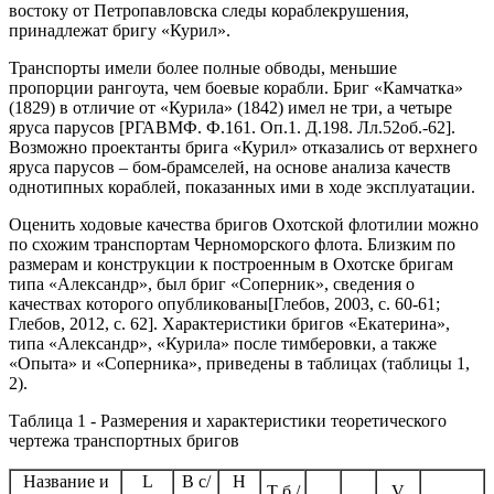
востоку от Петропавловска следы кораблекрушения,
принадлежат бригу «Курил».
Транспорты имели более полные обводы, меньшие
пропорции рангоута, чем боевые корабли. Бриг «Камчатка»
(1829) в отличие от «Курила» (1842) имел не три, а четыре
яруса парусов [РГАВМФ. Ф.161. Оп.1. Д.198. Лл.52об.-62].
Возможно проектанты брига «Курил» отказались от верхнего
яруса парусов – бом-брамселей, на основе анализа качеств
однотипных кораблей, показанных ими в ходе эксплуатации.
Оценить ходовые качества бригов Охотской флотилии можно
по схожим транспортам Черноморского флота. Близким по
размерам и конструкции к построенным в Охотске бригам
типа «Александр», был бриг «Соперник»,
сведения о
качествах которого опубликованы
[Глебов, 2003, с. 60-61;
Глебов, 2012, с. 62]
. Характеристики бригов «Екатерина»,
типа «Александр», «Курила» после тимберовки, а также
«Опыта» и «Соперника», приведены в таблицах (таблицы 1,
2).
Таблица 1 - Размерения и характеристики теоретического
чертежа транспортных бригов
Название и
L
В с/
Н
Т б./
V