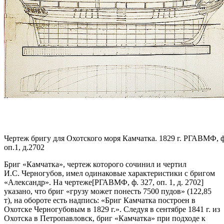
Чертеж бригу для Охотского моря Камчатка. 1829 г. РГАВМФ, ф
оп.1, д.2702
Бриг «Камчатка», чертеж которого сочинил и чертил
И.С. Черногубов, имел одинаковые характеристики с бригом
«Александр».
На чертеже
[РГАВМФ, ф. 327, оп. 1, д. 2702]
указано, что бриг
«грузу может понесть 7500 пудов»
(122,85
т), на обороте есть надпись:
«Бриг Камчатка построен в
Охотске Черногубовым в 1829 г.»
. Следуя в сентябре 1841 г. из
Охотска в Петропавловск, бриг «Камчатка» при подходе к