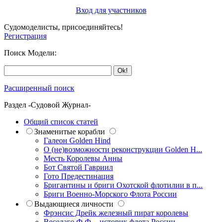
Вход для участников
Судомоделисты, присоединяйтесь!
Регистрация
Поиск Модели:
Расширенный поиск
Раздел -Судовой Журнал-
Общий список статей
Знаменитые корабли
Галеон Golden Hind
О (не)возможности реконструкции Golden H...
Месть Королевы Анны
Бот Святой Гавриил
Гото Предестинация
Бригантины и бриги Охотской флотилии в п...
Бриги Военно-Морского Флота России
Выдающиеся личности
Фрэнсис Дрейк железный пират королевы
Веселаго Ф.Ф. - историк флота России