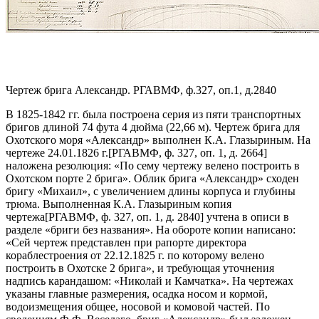
Чертеж брига Александр. РГАВМФ, ф.327, оп.1, д.2840
В 1825-1842 гг. была построена серия из пяти транспортных
бригов длиной 74 фута 4 дюйма (22,66 м). Чертеж брига для
Охотского моря «Александр» выполнен К.А. Глазыриным.
На
чертеже 24.01.1826 г.
[РГАВМФ, ф. 327, оп. 1, д. 2664]
наложена резолюция:
«По сему чертежу велено построить в
Охотском порте 2 брига».
Облик брига «Александр» сходен
бригу «Михаил», с увеличением длины корпуса и глубины
трюма. Выполненная К.А. Глазыриным
копия
чертежа
[РГАВМФ, ф. 327, оп. 1, д. 2840]
учтена в описи в
разделе «бриги без названия». На обороте копии написано:
«Сей чертеж представлен при рапорте директора
кораблестроения от 22.12.1825 г. по которому велено
построить в Охотске 2 брига»
, и требующая уточнения
надпись карандашом:
«Николай и Камчатка»
. На чертежах
указаны главные размерения, осадка носом и кормой,
водоизмещения общее, носовой и комовой частей. По