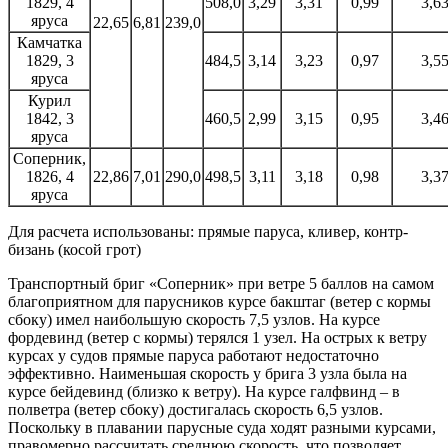
1829, 4
508,0
3,29
3,31
0,99
3,6
яруса
22,65
6,81
239,0
Камчатка
1829, 3
484,5
3,14
3,23
0,97
3,5
яруса
Курил
1842, 3
460,5
2,99
3,15
0,95
3,4
яруса
Соперник,
1826, 4
22,86
7,01
290,0
498,5
3,11
3,18
0,98
3,3
яруса
Для расчета использованы: прямые паруса, кливер, контр-
бизань (косой грот)
Транспортный бриг «Соперник» при ветре 5 баллов на самом
благоприятном для парусников курсе бакштаг (ветер с кормы
сбоку) имел наибольшую скорость 7,5 узлов. На курсе
фордевинд (ветер с кормы) терялся 1 узел. На острых к ветру
курсах у судов прямые паруса работают недостаточно
эффективно. Наименьшая скорость у брига 3 узла была на
курсе бейдевинд (близко к ветру). На курсе галфвинд – в
полветра (ветер сбоку) достигалась скорость 6,5 узлов.
Поскольку в плавании парусные суда ходят разными курсами,
правомерно рассчитать среднюю скорость, что позволяет