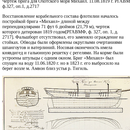
Чертеж брига для Охотского моря Михаил. 11.08.1819 г. РГАВ
ф.327, оп.1, д.2717
Восстановление корабельного состава флотилии началось
постройкой брига «Михаил» длиной между
перпендикулярами 71 фут 6 дюймов (21,79 м),
чертеж
которого датирован 1819 годом
[РГАВМФ, ф. 327, оп. 1, д.
2717]
. Фальшборт отсутствовал, его заменяло ограждение на
стойках. Обводы были оформлены округлыми очертаниями
шпангоутов и ватерлиний. Носовая оконечность имела
княвдигед и гальюнную решетку с регелями. На корме были
устроены штульцы с одним окном. Бриг «Михаил» был
спущен на воду 11.06.1820 г. но в 1823 г. его выбросило на
берег возле м. Амвон близ устья р. Тигиль.