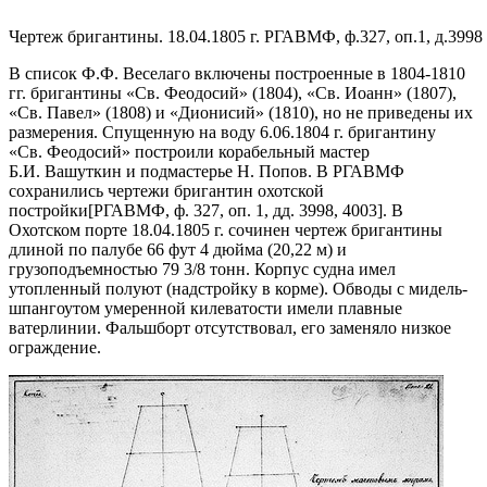
Чертеж бригантины. 18.04.1805 г. РГАВМФ, ф.327, оп.1, д.3998
В список Ф.Ф. Веселаго включены построенные в 1804-1810
гг. бригантины «Св. Феодосий» (1804), «Св. Иоанн» (1807),
«Св. Павел» (1808) и «Дионисий» (1810), но не приведены их
размерения. Спущенную на воду 6.06.1804 г. бригантину
«Св. Феодосий» построили корабельный мастер
Б.И. Вашуткин и подмастерье Н. Попов. В РГАВМФ
сохранились
чертежи бригантин охотской
постройки
[РГАВМФ, ф. 327, оп. 1, дд. 3998, 4003]
. В
Охотском порте 18.04.1805 г. сочинен чертеж бригантины
длиной по палубе 66 фут 4 дюйма (20,22 м) и
грузоподъемностью 79 3/8 тонн. Корпус судна имел
утопленный полуют (надстройку в корме). Обводы с мидель-
шпангоутом умеренной килеватости имели плавные
ватерлинии. Фальшборт отсутствовал, его заменяло низкое
ограждение.