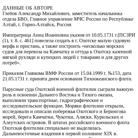
ДАННЫЕ ОБ АВТОРЕ
Глебов Александр Михайлович, заместитель начальника
отдела БВО, Главное управление МЧС России по Республике
Алтай, г. Горно-Алтайск, Россия
Императрица Анна Иоанновна
указом от 10.05.1731 г.
[ПСЗРИ
(1), т. 8. с. 461]
повелела создать в г. Охотске малую судовую
верфь и пристань, а также построить
«несколько морских
судов для перевоза на Камчатку и оттуда к Охотску казенной
мягкой рухляди и купецких людей с товарами и для других
потреб».
Приказом Главкома ВМФ России от 15.04.1999 г. №153, дата
21.05.1731 г. принята днем основания Тихоокеанского флота.
Парусные суда Охотской военной флотилии сыграли важную
роль в освоении Дальнего Востока и Тихого океана,
выполняли транспортные, гидрографические и
исследовательские функции. Моряки флотилии открыли,
исследовали и описали побережья Охотского и Берингова
морей, берега Камчатки, Чукотки, Аляски, Курильских и
Алеутских островов. В штатах российского военного флота
Охотская флотилия специально не выделялась.
Дальневосточные владения в первой половине XIX в.