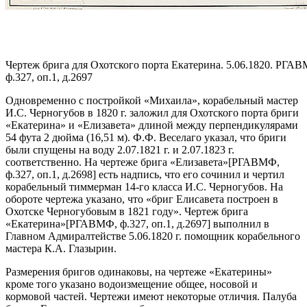
Чертеж брига для Охотского порта Екатерина. 5.06.1820. РГА
ф.327, оп.1, д.2697
Одновременно с постройкой «Михаила», корабельный мастер
И.С. Черногубов в 1820 г. заложил для Охотского порта бриги
«Екатерина» и «Елизавета» длиной между перпендикулярами
54 фута 2 дюйма (16,51 м). Ф.Ф. Веселаго указал, что бриги
были спущены на воду 2.07.1821 г. и 2.07.1823 г.
соответственно.
На чертеже брига «Елизавета»
[РГАВМФ,
ф.327, оп.1, д.2698]
есть надпись, что его сочинил и чертил
корабельный тиммерман 14-го класса И.С. Черногубов. На
обороте чертежа указано, что
«бриг Елисавета построен в
Охотске Черногубовым в 1821 году»
.
Чертеж брига
«Екатерина»
[РГАВМФ, ф.327, оп.1, д.2697]
выполнил в
Главном Адмиралтействе 5.06.1820 г. помощник корабельного
мастера К.А. Глазырин.
Размерения бригов одинаковы, на чертеже «Екатерины»
кроме того указано водоизмещение общее, носовой и
кормовой частей. Чертежи имеют некоторые отличия. Палуба