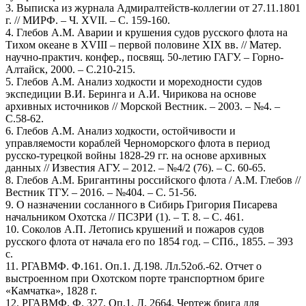
3. Выписка из журнала Адмиралтейств-коллегии от 27.11.1801
г. // МИРФ. – Ч. XVII. – С. 159-160.
4. Глебов А.М. Аварии и крушения судов русского флота на
Тихом океане в XVIII – первой половине XIX вв. // Матер.
научно-практич. конфер., посвящ. 50-летию ГАГУ. – Горно-
Алтайск, 2000. – С.210-215.
5. Глебов А.М. Анализ ходкости и мореходности судов
экспедиции В.И. Беринга и А.И. Чирикова на основе
архивных источников // Морской Вестник. – 2003. – №4. –
С.58-62.
6. Глебов А.М. Анализ ходкости, остойчивости и
управляемости кораблей Черноморского флота в период
русско-турецкой войны 1828-29 гг. на основе архивных
данных // Известия АГУ. – 2012. – №4/2 (76). – С. 60-65.
8. Глебов А.М. Бригантины российского флота / А.М. Глебов //
Вестник ТГУ. – 2016. – №404. – С. 51-56.
9. О назначении сосланного в Сибирь Григория Писарева
начальником Охотска // ПСЗРИ (1). – Т. 8. – С. 461.
10. Соколов А.П. Летопись крушений и пожаров судов
русского флота от начала его по 1854 год. – СПб., 1855. – 393
с.
11. РГАВМФ. Ф.161. Оп.1. Д.198. Лл.52об.-62. Отчет о
выстроенном при Охотском порте транспортном бриге
«Камчатка», 1828 г.
12. РГАВМФ. Ф. 327. Оп.1. Д. 2664. Чертеж брига для