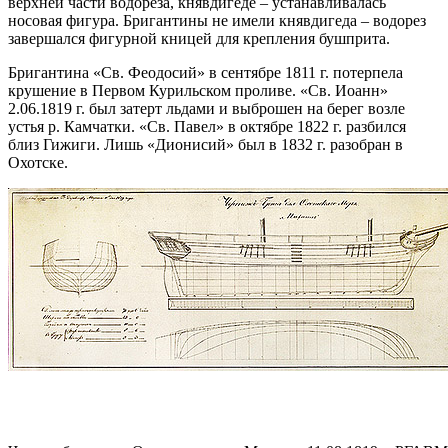
верхней части водореза, княвдигеде – устанавливалась
носовая фигура. Бригантины не имели княвдигеда – водорез
завершался фигурной кницей для крепления бушприта.
Бригантина «Св. Феодосий» в сентябре 1811 г. потерпела
крушение в Первом Курильском проливе. «Св. Иоанн»
2.06.1819 г. был затерт льдами и выброшен на берег возле
устья р. Камчатки. «Св. Павел» в октябре 1822 г. разбился
близ Гижиги. Лишь «Дионисий» был в 1832 г. разобран в
Охотске.