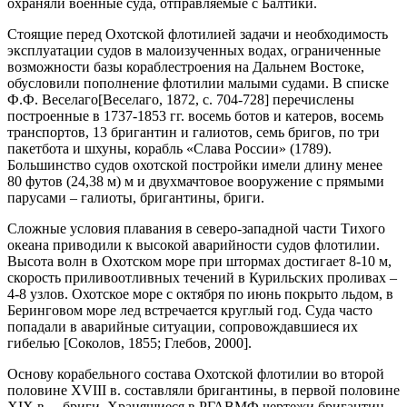
охраняли военные суда, отправляемые с Балтики.
Стоящие перед Охотской флотилией задачи и необходимость
эксплуатации судов в малоизученных водах, ограниченные
возможности базы кораблестроения на Дальнем Востоке,
обусловили пополнение флотилии малыми судами.
В списке
Ф.Ф. Веселаго
[Веселаго, 1872, с. 704-728]
перечислены
построенные в 1737-1853 гг. восемь ботов и катеров, восемь
транспортов, 13 бригантин и галиотов, семь бригов, по три
пакетбота и шхуны, корабль «Слава России» (1789).
Большинство судов охотской постройки имели длину менее
80 футов (24,38 м) м и двухмачтовое вооружение с прямыми
парусами – галиоты, бригантины, бриги.
Сложные условия плавания в северо-западной части Тихого
океана приводили к высокой аварийности судов флотилии.
Высота волн в Охотском море при штормах достигает 8-10 м,
скорость приливоотливных течений в Курильских проливах –
4-8 узлов. Охотское море с октября по июнь покрыто льдом, в
Беринговом море лед встречается круглый год. Суда часто
попадали в аварийные ситуации, сопровождавшиеся их
гибелью [Соколов, 1855; Глебов, 2000].
Основу корабельного состава Охотской флотилии во второй
половине XVIII в. составляли бригантины, в первой половине
XIX в. – бриги. Хранящиеся в РГАВМФ чертежи бригантин