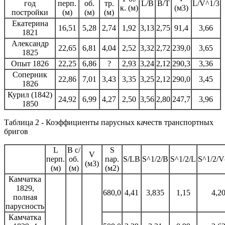
год
перп.
об.
тр.
L/В
В/Т
L/V^1/3
к. (м)
(м3)
постройки
(м)
(м)
(м)
Екатерина
16,51
5,28
2,74
1,92
3,13
2,75
91,4
3,66
1821
Александр
22,65
6,81
4,04
2,52
3,32
2,72
239,0
3,65
1825
Опыт 1826
22,25
6,86
?
2,93
3,24
2,12
290,3
3,36
Соперник
22,86
7,01
3,43
3,35
3,25
2,12
290,0
3,45
1826
Курил (1842)
24,92
6,99
4,27
2,50
3,56
2,80
247,7
3,96
1850
Таблица 2 - Коэффициенты парусных качеств транспортных
бригов
L
В с/
S
V
перп.
об.
пар.
S/LВ
S^1/2/B
S^1/2/L
S^1/2/V
(м3)
(м)
(м)
(м2)
Камчатка
1829,
680,0
4,41
3,835
1,15
4,2
полная
парусность
Камчатка