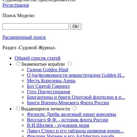
Регистрация
Поиск Модели:
Расширенный поиск
Раздел -Судовой Журнал-
Общий список статей
Знаменитые корабли
Галеон Golden Hind
О (не)возможности реконструкции Golden H...
Месть Королевы Анны
Бот Святой Гавриил
Гото Предестинация
Бригантины и бриги Охотской флотилии в п...
Бриги Военно-Морского Флота России
Выдающиеся личности
Фрэнсис Дрейк железный пират королевы
Веселаго Ф.Ф. - историк флота России
В.И.Шиляев - художник моря
Давид Стиил и его таблицы размеров военн...
Фредрик Чапмен и его Architectura navalis...