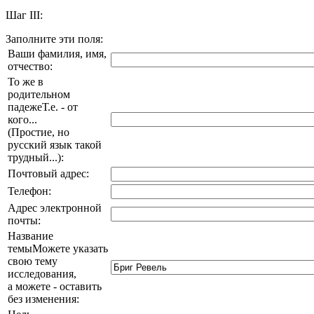
Шаг III:
Заполните эти поля:
Ваши фамилия, имя,
отчество:
То же в
родительном
падеже
Т.е. - от
кого...
(Простие, но
русский язык такой
трудный...)
:
Почтовый адрес:
Телефон:
Адрес электронной
почты:
Название
темы
Можете указать
свою тему
исследования,
а можете - оставить
без изменения
: