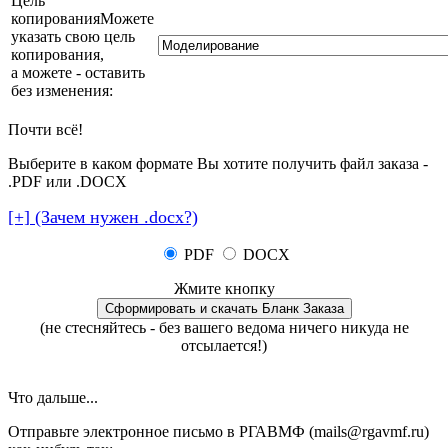
Цель
копирования
Можете
указать свою цель
копирования,
а можете - оставить
без изменения
:
Почти всё!
Выберите в каком формате Вы хотите получить файл заказа -
.PDF или .DOCX
[+] (Зачем нужен .docx?)
PDF
DOCX
Жмите кнопку
(не стесняйтесь - без вашего ведома ничего никуда не
отсылается!)
Что дальше...
Отправьте электронное письмо в РГАВМФ (mails@rgavmf.ru)