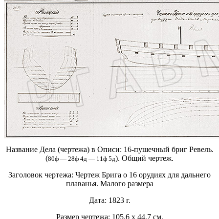
Название Дела (чертежа) в Описи:
16-пушечный бриг Ревель.
(
). Общий чертеж.
80ф — 28ф 4д — 11ф 5д
Заголовок чертежа:
Чертеж Брига о 16 орудиях для дальнего
плаванья. Малого размера
Дата:
1823 г.
Размер чертежа:
105,6 х 44,7 см.