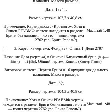
плавания. Малого размера.
Дата:
1824 г.
Размер чертежа:
103,7 х 40,8 см.
Примечание:
Карандашом : «Кроткого». Хотя в
Масштаб
1:48
Описи РГАВМФ чертеж находится в разделе
-Бриги без названия-, но это — копия чертежа
2762 (т.е. Брига Ревель?)
3. Карточка чертежа. Фонд 327, Опись 1, Дело 2797
Название Дела (чертежа) в Описи:
16-пушечный бриг. (
80ф —
). Общий чертеж. Копия. (
)
28ф 4д — 11ф 5д
Констр. Попов
Заголовок чертежа:
Чертеж Брига о 16 орудиях для дальнего
плавания. Малого размера.
Дата:
б/д
Размер чертежа:
104,3 х 40,8 см.
Примечание:
Хотя в Описи РГАВМФ чертеж
Масштаб
1:48
находится в разделе -Бриги без названия-, но это
— копия чертежа 2762 (т.е. Брига Ревель?)