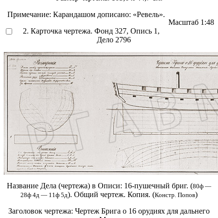
Примечание:
Карандашом дописано: «Ревель».
Масштаб
1:48
2. Карточка чертежа. Фонд 327, Опись 1,
Дело 2796
Название Дела (чертежа) в Описи:
16-пушечный бриг. (
80ф —
). Общий чертеж. Копия. (
)
28ф 4д — 11ф 5д
Констр. Попов
Заголовок чертежа:
Чертеж Брига о 16 орудиях для дальнего