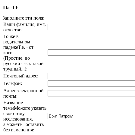
Шаг III:
Заполните эти поля:
Ваши фамилия, имя,
отчество:
То же в
родительном
падеже
Т.е. - от
кого...
(Простие, но
русский язык такой
трудный...)
:
Почтовый адрес:
Телефон:
Адрес электронной
почты:
Название
темы
Можете указать
свою тему
исследования,
а можете - оставить
без изменения
: