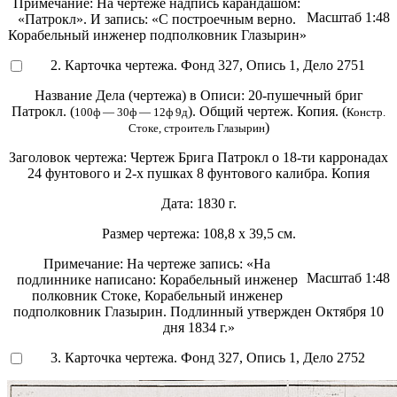
Примечание:
На чертеже надпись карандашом:
Масштаб
1:48
«Патрокл». И запись: «С построечным верно.
Корабельный инженер подполковник Глазырин»
2. Карточка чертежа. Фонд 327, Опись 1, Дело 2751
Название Дела (чертежа) в Описи:
20-пушечный бриг
Патрокл. (
). Общий чертеж. Копия. (
100ф — 30ф — 12ф 9д
Констр.
)
Стоке, строитель Глазырин
Заголовок чертежа:
Чертеж Брига Патрокл о 18-ти карронадах
24 фунтового и 2-х пушках 8 фунтового калибра. Копия
Дата:
1830 г.
Размер чертежа:
108,8 х 39,5 см.
Примечание:
На чертеже запись: «На
Масштаб
1:48
подлиннике написано: Корабельный инженер
полковник Стоке, Корабельный инженер
подполковник Глазырин. Подлинный утвержден Октября 10
дня 1834 г.»
3. Карточка чертежа. Фонд 327, Опись 1, Дело 2752