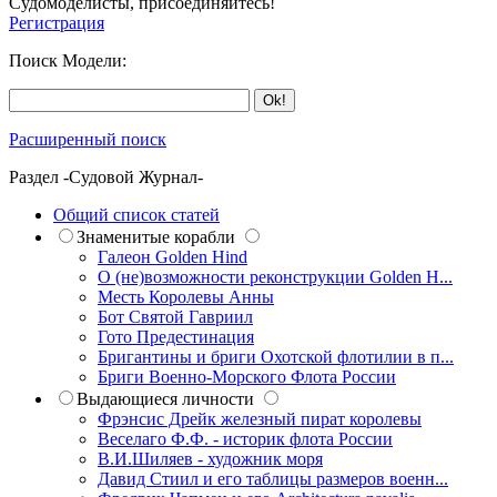
Судомоделисты, присоединяйтесь!
Регистрация
Поиск Модели:
Расширенный поиск
Раздел -Судовой Журнал-
Общий список статей
Знаменитые корабли
Галеон Golden Hind
О (не)возможности реконструкции Golden H...
Месть Королевы Анны
Бот Святой Гавриил
Гото Предестинация
Бригантины и бриги Охотской флотилии в п...
Бриги Военно-Морского Флота России
Выдающиеся личности
Фрэнсис Дрейк железный пират королевы
Веселаго Ф.Ф. - историк флота России
В.И.Шиляев - художник моря
Давид Стиил и его таблицы размеров военн...