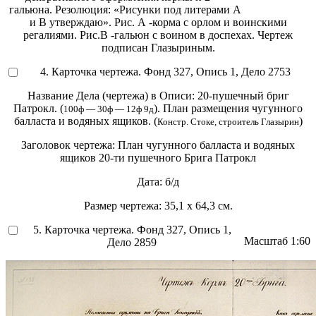
гальюна. Резолюция: «Рисунки под литерами А
и В утверждаю». Рис. А -корма с орлом и воинскими
регалиями. Рис.В -гальюн с воином в доспехах. Чертеж
подписан Глазыриным.
4. Карточка чертежа. Фонд 327, Опись 1, Дело 2753
Название Дела (чертежа) в Описи:
20-пушечный бриг
Патрокл. (
). План размещения чугунного
100ф — 30ф — 12ф 9д
балласта и водяных ящиков. (
)
Констр. Стоке, строитель Глазырин
Заголовок чертежа:
План чугунного балласта и водяных
ящиков 20-ти пушечного Брига Патрокл
Дата:
б/д
Размер чертежа:
35,1 х 64,3 см.
5. Карточка чертежа. Фонд 327, Опись 1,
Масштаб
1:60
Дело 2859