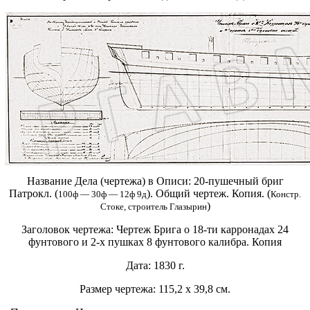
Название Дела (чертежа) в Описи:
20-пушечный бриг
Патрокл. (
). Общий чертеж. Копия. (
100ф — 30ф — 12ф 9д
Констр.
)
Стоке, строитель Глазырин
Заголовок чертежа:
Чертеж Брига о 18-ти карронадах 24
фунтового и 2-х пушках 8 фунтового калибра. Копия
Дата:
1830 г.
Размер чертежа:
115,2 х 39,8 см.