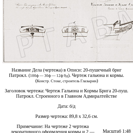
Название Дела (чертежа) в Описи:
20-пушечный бриг
Патрокл. (
). Чертеж гальюна и кормы.
100ф — 30ф — 12ф 9д
(
)
Констр. Стоке, строитель Глазырин
Заголовок чертежа:
Чертеж Гальюна и Кормы Брига 20-пуш.
Патрокл. Строенного в Главном Адмиралтействе
Дата:
б/д
Размер чертежа:
89,8 х 32,6 см.
Примечание:
На чертеже 2 чертежа
Масштаб
1:48
декоративного оформления кормы и 2 —