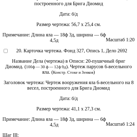
построенного для Брига Диомид
Дата:
б/д
Размер чертежа:
56,7 х 25,4 см.
Примечание:
Длина яла — 18ф 3д, ширина — 6ф
Масштаб
1:20
4,5д
20. Карточка чертежа. Фонд 327, Опись 1, Дело 2692
Название Дела (чертежа) в Описи:
20-пушечный бриг
Диомид. (
). Чертеж парусов 6-весельного
100ф — 30 ф — 12ф 9д
яла. (
)
Констр. Стоке и Зенков
Заголовок чертежа:
Чертеж вооружения яла 6-весельного на 8
весел, построенного для Брига Диомид
Дата:
б/д
Размер чертежа:
41,1 х 27,3 см.
Примечание:
Длина яла — 18ф 3д, ширина — 6ф
Масштаб
1:24
4,5д
Шаг III: