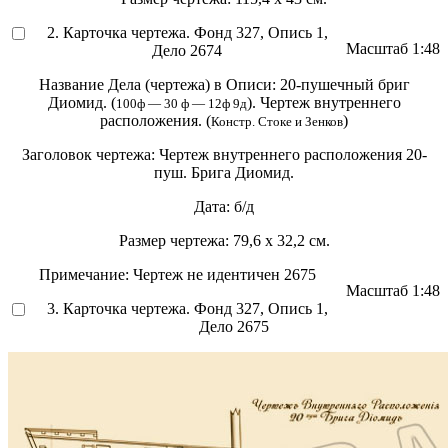
2. Карточка чертежа. Фонд 327, Опись 1,
Масштаб
1:48
Дело 2674
Название Дела (чертежа) в Описи:
20-пушечный бриг
Диомид. (
). Чертеж внутреннего
100ф — 30 ф — 12ф 9д
расположения. (
)
Констр. Стоке и Зенков
Заголовок чертежа:
Чертеж внутреннего расположения 20-
пуш. Брига Диомид.
Дата:
б/д
Размер чертежа:
79,6 х 32,2 см.
Примечание:
Чертеж не идентичен 2675
Масштаб
1:48
3. Карточка чертежа. Фонд 327, Опись 1,
Дело 2675