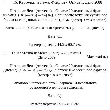
16. Карточка чертежа. Фонд 327, Опись 1, Дело 2688
Название Дела (чертежа) в Описи:
20-пушечный бриг
Диомид. (
). План расположения чугунного
100ф — 30 ф — 12ф 9д
балласта и водяных ящиков в интрюме. (
)
Констр. Стоке и Зенков
Заголовок чертежа:
План интрюма 20-пуш. Брига Диомид.
Дата:
б/д
Размер чертежа:
44.5 х 60,7 см.
17. Карточка чертежа. Фонд 327, Опись 1,
Масштаб
н/д
Дело 2689
Название Дела (чертежа) в Описи:
20-пушечный бриг
Диомид. (
). Чертеж 10-весельного баркаса.
100ф — 30 ф — 12ф 9д
(
)
Констр. Стоке и Зенков
Заголовок чертежа:
Чертеж барказа 10-весельного,
построенного для Брига Диомид
Дата:
б/д
Размер чертежа:
40,6 х 30 см.