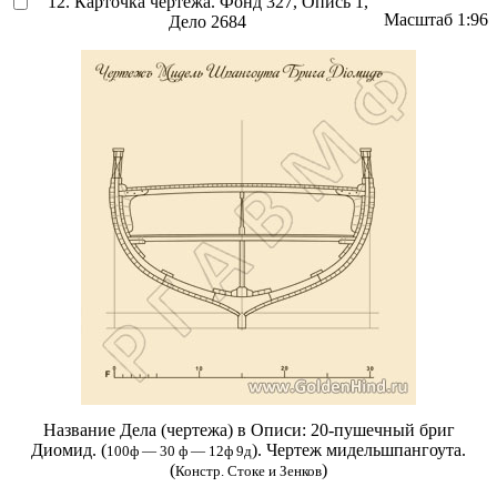
12. Карточка чертежа. Фонд 327, Опись 1,
Масштаб
1:96
Дело 2684
Название Дела (чертежа) в Описи:
20-пушечный бриг
Диомид. (
). Чертеж мидельшпангоута.
100ф — 30 ф — 12ф 9д
(
)
Констр. Стоке и Зенков