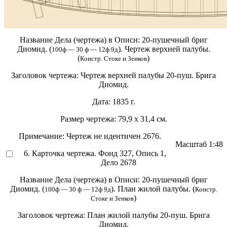
Название Дела (чертежа) в Описи:
20-пушечный бриг
Диомид. (
). Чертеж верхней палубы.
100ф — 30 ф — 12ф 9д
(
)
Констр. Стоке и Зенков
Заголовок чертежа:
Чертеж верхней палубы 20-пуш. Брига
Диомид.
Дата:
1835 г.
Размер чертежа:
79,9 х 31,4 см.
Примечание:
Чертеж не идентичен 2676.
Масштаб
1:48
6. Карточка чертежа. Фонд 327, Опись 1,
Дело 2678
Название Дела (чертежа) в Описи:
20-пушечный бриг
Диомид. (
). План жилой палубы. (
100ф — 30 ф — 12ф 9д
Констр.
)
Стоке и Зенков
Заголовок чертежа:
План жилой палубы 20-пуш. Брига
Диомид.