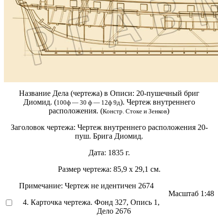
Название Дела (чертежа) в Описи:
20-пушечный бриг
Диомид. (
). Чертеж внутреннего
100ф — 30 ф — 12ф 9д
расположения. (
)
Констр. Стоке и Зенков
Заголовок чертежа:
Чертеж внутреннего расположения 20-
пуш. Брига Диомид.
Дата:
1835 г.
Размер чертежа:
85,9 х 29,1 см.
Примечание:
Чертеж не идентичен 2674
Масштаб
1:48
4. Карточка чертежа. Фонд 327, Опись 1,
Дело 2676