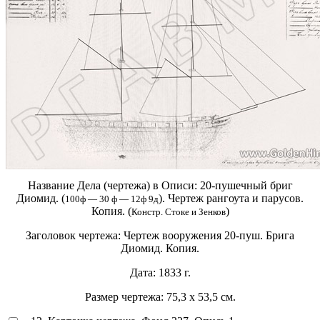
Название Дела (чертежа) в Описи:
20-пушечный бриг
Диомид. (
). Чертеж рангоута и парусов.
100ф — 30 ф — 12ф 9д
Копия. (
)
Констр. Стоке и Зенков
Заголовок чертежа:
Чертеж вооружения 20-пуш. Брига
Диомид. Копия.
Дата:
1833 г.
Размер чертежа:
75,3 х 53,5 см.