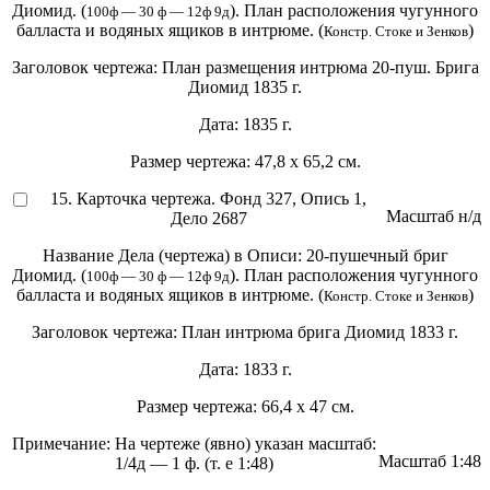
Диомид. (
). План расположения чугунного
100ф — 30 ф — 12ф 9д
балласта и водяных ящиков в интрюме. (
)
Констр. Стоке и Зенков
Заголовок чертежа:
План размещения интрюма 20-пуш. Брига
Диомид 1835 г.
Дата:
1835 г.
Размер чертежа:
47,8 х 65,2 см.
15. Карточка чертежа. Фонд 327, Опись 1,
Масштаб
н/д
Дело 2687
Название Дела (чертежа) в Описи:
20-пушечный бриг
Диомид. (
). План расположения чугунного
100ф — 30 ф — 12ф 9д
балласта и водяных ящиков в интрюме. (
)
Констр. Стоке и Зенков
Заголовок чертежа:
План интрюма брига Диомид 1833 г.
Дата:
1833 г.
Размер чертежа:
66,4 х 47 см.
Примечание:
На чертеже (явно) указан масштаб:
Масштаб
1:48
1/4д — 1 ф. (т. е 1:48)