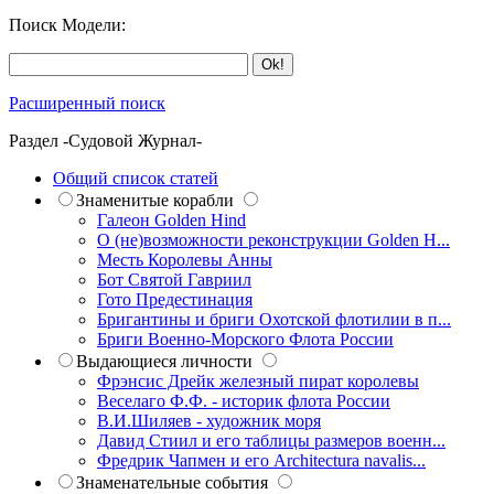
Поиск Модели:
Расширенный поиск
Раздел -Судовой Журнал-
Общий список статей
Знаменитые корабли
Галеон Golden Hind
О (не)возможности реконструкции Golden H...
Месть Королевы Анны
Бот Святой Гавриил
Гото Предестинация
Бригантины и бриги Охотской флотилии в п...
Бриги Военно-Морского Флота России
Выдающиеся личности
Фрэнсис Дрейк железный пират королевы
Веселаго Ф.Ф. - историк флота России
В.И.Шиляев - художник моря
Давид Стиил и его таблицы размеров военн...
Фредрик Чапмен и его Architectura navalis...
Знаменательные события