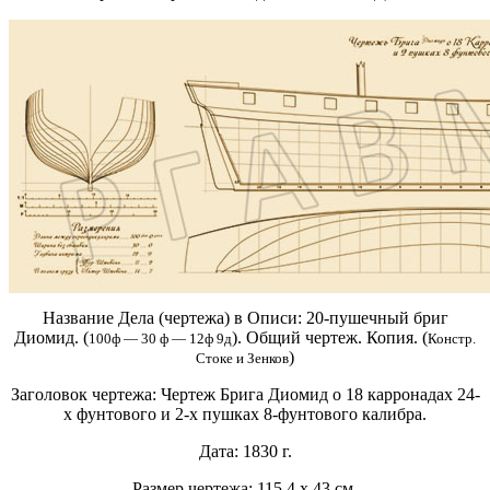
Название Дела (чертежа) в Описи:
20-пушечный бриг
Диомид. (
). Общий чертеж. Копия. (
100ф — 30 ф — 12ф 9д
Констр.
)
Стоке и Зенков
Заголовок чертежа:
Чертеж Брига Диомид о 18 карронадах 24-
х фунтового и 2-х пушках 8-фунтового калибра.
Дата:
1830 г.
Размер чертежа:
115,4 х 43 см.