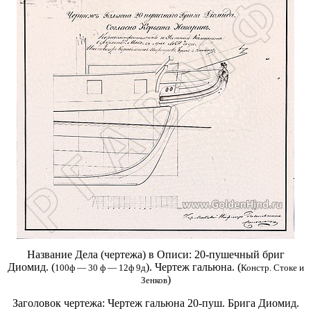
Название Дела (чертежа) в Описи:
20-пушечный бриг
Диомид. (
). Чертеж гальюна. (
100ф — 30 ф — 12ф 9д
Констр. Стоке и
)
Зенков
Заголовок чертежа:
Чертеж гальюна 20-пуш. Брига Диомид.