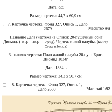
Дата:
б/д
Размер чертежа:
44,7 х 60,9 см.
7. Карточка чертежа. Фонд 327, Опись 1, Дело
Масштаб
н/д
2679
Название Дела (чертежа) в Описи:
20-пушечный бриг
Диомид. (
). Чертеж жилой палубы. (
100ф — 30 ф — 12ф 9д
Констр.
)
Стоке и Зенков
Заголовок чертежа:
План жилой палубы 20-пуш. Брига
Диомид 1834г.
Дата:
1834 г.
Размер чертежа:
34,3 х 50,7 см.
8. Карточка чертежа. Фонд 327, Опись 1,
Масштаб
1:92
Дело 2680