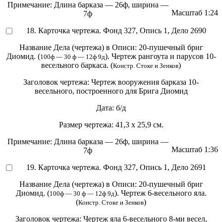
Примечание:
Длина барказа — 26ф, ширина —
Масштаб
1:24
7ф
18. Карточка чертежа. Фонд 327, Опись 1, Дело 2690
Название Дела (чертежа) в Описи:
20-пушечный бриг
Диомид. (
). Чертеж рангоута и парусов 10-
100ф — 30 ф — 12ф 9д
весельного баркаса. (
)
Констр. Стоке и Зенков
Заголовок чертежа:
Чертеж вооружения барказа 10-
весельного, построенного для Брига Диомид
Дата:
б/д
Размер чертежа:
41,3 х 25,9 см.
Примечание:
Длина барказа — 26ф, ширина —
Масштаб
1:36
7ф
19. Карточка чертежа. Фонд 327, Опись 1, Дело 2691
Название Дела (чертежа) в Описи:
20-пушечный бриг
Диомид. (
). Чертеж 6-весельного яла.
100ф — 30 ф — 12ф 9д
(
)
Констр. Стоке и Зенков
Заголовок чертежа:
Чертеж яла 6-весельного 8-ми весел,