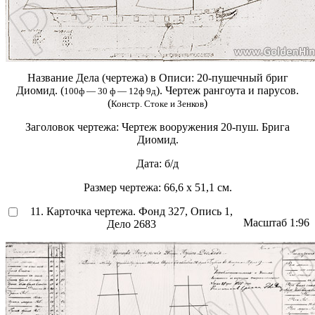
Название Дела (чертежа) в Описи:
20-пушечный бриг
Диомид. (
). Чертеж рангоута и парусов.
100ф — 30 ф — 12ф 9д
(
)
Констр. Стоке и Зенков
Заголовок чертежа:
Чертеж вооружения 20-пуш. Брига
Диомид.
Дата:
б/д
Размер чертежа:
66,6 х 51,1 см.
11. Карточка чертежа. Фонд 327, Опись 1,
Масштаб
1:96
Дело 2683