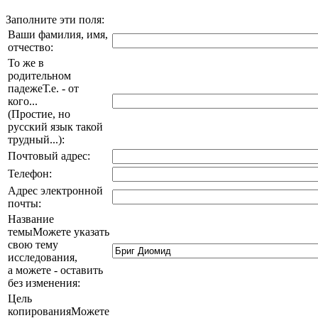
Заполните эти поля:
Ваши фамилия, имя,
отчество:
То же в
родительном
падеже
Т.е. - от
кого...
(Простие, но
русский язык такой
трудный...)
:
Почтовый адрес:
Телефон:
Адрес электронной
почты:
Название
темы
Можете указать
свою тему
исследования,
а можете - оставить
без изменения
:
Цель
копирования
Можете