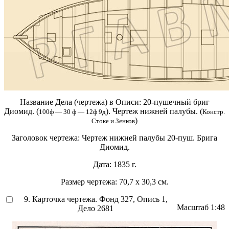
Название Дела (чертежа) в Описи:
20-пушечный бриг
Диомид. (
). Чертеж нижней палубы. (
100ф — 30 ф — 12ф 9д
Констр.
)
Стоке и Зенков
Заголовок чертежа:
Чертеж нижней палубы 20-пуш. Брига
Диомид.
Дата:
1835 г.
Размер чертежа:
70,7 х 30,3 см.
9. Карточка чертежа. Фонд 327, Опись 1,
Масштаб
1:48
Дело 2681