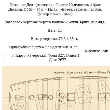
Название Дела (чертежа) в Описи:
20-пушечный бриг
Диомид. (
). Чертеж верхней палубы.
100ф — 30 ф — 12ф 9д
(
)
Констр. Стоке и Зенков
Заголовок чертежа:
Чертеж палубы 20-пуш. Брига Диомид.
Дата:
б/д
Размер чертежа:
78,3 х 35 см.
Примечание:
Чертеж не идентичен 2677.
Масштаб
1:48
5. Карточка чертежа. Фонд 327, Опись 1,
Дело 2677