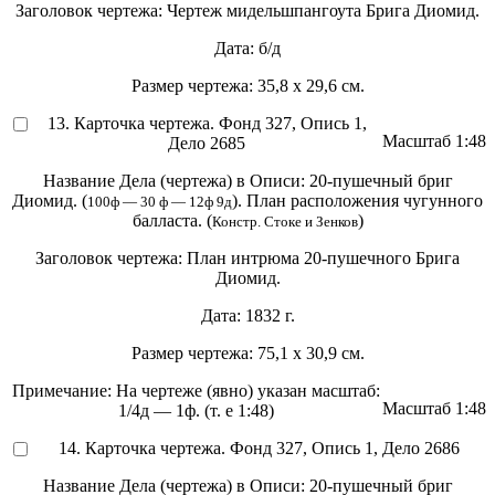
Заголовок чертежа:
Чертеж мидельшпангоута Брига Диомид.
Дата:
б/д
Размер чертежа:
35,8 х 29,6 см.
13. Карточка чертежа. Фонд 327, Опись 1,
Масштаб
1:48
Дело 2685
Название Дела (чертежа) в Описи:
20-пушечный бриг
Диомид. (
). План расположения чугунного
100ф — 30 ф — 12ф 9д
балласта. (
)
Констр. Стоке и Зенков
Заголовок чертежа:
План интрюма 20-пушечного Брига
Диомид.
Дата:
1832 г.
Размер чертежа:
75,1 х 30,9 см.
Примечание:
На чертеже (явно) указан масштаб:
Масштаб
1:48
1/4д — 1ф. (т. е 1:48)
14. Карточка чертежа. Фонд 327, Опись 1, Дело 2686
Название Дела (чертежа) в Описи:
20-пушечный бриг