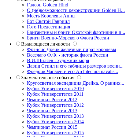
Галеон Golden Hind
О (не)возможности реконструкции Golden H...
Месть Королевы Анны
Бот Святой Гавриил
Гото Предестинация
Бригантины и бриги Охотской флотилии в п...
Бриги Военно-Морского Флота России
Выдающиеся личности
Фрэнсис Дрейк железный пират королевы
Веселаго Ф.Ф. - историк флота России
В.И.Шиляев - художник моря
Давид Стиил и его таблицы размеров военн...
Фредрик Чапмен и его Architectura navalis...
Знаменательные события
Кругосветная экспедиция Дрейка. О ранних...
Кубок Университетов 2010
Кубок Университетов 2011
Чемпионат России 2012
Кубок Университетов 2012
Чемпионат России 2013
Кубок Университетов 2013
Кубок Университетов 2014
Чемпионат России 2015
Кубок Университетов 2015