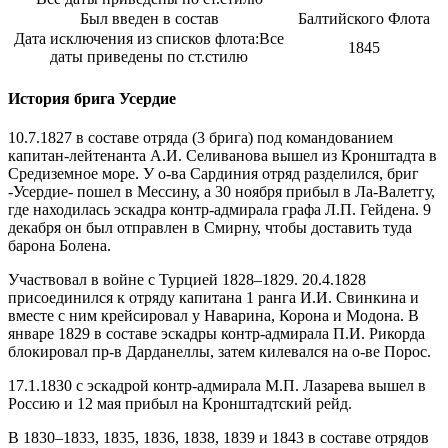
Был введен в состав
Балтийского Флота
Дата исключения из списков флота:
Все
1845
даты приведены по ст.стилю
История брига Усердие
10.7.1827 в составе отряда (3 брига) под командованием
капитан-лейтенанта А.И. Селиванова вышел из Кронштадта в
Средиземное море. У о-ва Сардиния отряд разделился, бриг
-Усердие- пошел в Мессину, а 30 ноября прибыл в Ла-Валетгу,
где находилась эскадра контр-адмирала графа Л.П. Гейдена. 9
декабря он был отправлен в Смирну, чтобы доставить туда
барона Болена.
Участвовал в войне с Турцией 1828–1829. 20.4.1828
присоединился к отряду капитана 1 ранга И.И. Свинкина и
вместе с ним крейсировал у Наварина, Корона и Модона. В
январе 1829 в составе эскадры контр-адмирала П.И. Рикорда
блокировал пр-в Дарданеллы, затем килевался на о-ве Порос.
17.1.1830 с эскадрой контр-адмирала М.П. Лазарева вышел в
Россию и 12 мая прибыл на Кронштадтский рейд.
В 1830–1833, 1835, 1836, 1838, 1839 и 1843 в составе отрядов