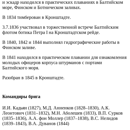
и эскадр находился в практических плаваниях в Балтийском
море, Финском и Ботническом заливах.
В 1834 тимберован в Кронштадте.
3.7.1836 участвовал в торжественной встрече Балтийским
флотом ботика Петра I на Кронштадтском рейде.
В 1840, 1842 и 1844 выполнял гидрографические работы в
Финском заливе.
В 1841 находился в практическом плавании для ознакомления
молодых офицеров корпуса штурманов с портами
Балтийского моря.
Разобран в 1845 в Кронштадте.
Командиры брига
И.И. Кадьян (1827), М.Д. Анненков (1828–1830), А.К.
Леонтович (1831–1832), М.Н. Аболешев (1833), В.П. Сурков
(1835–1836), А.А. фон Моллер (1837–1838), B.C. Нелидов
(1839–1843), В.А. Дуванов (1844)