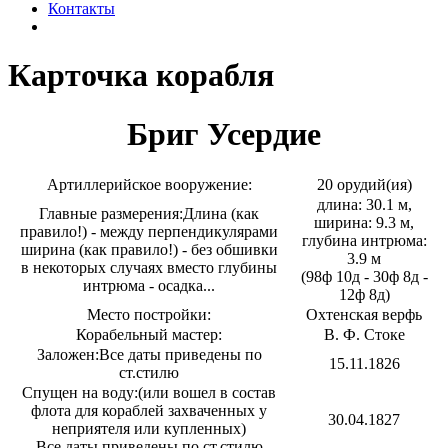
Контакты
Карточка корабля
Бриг Усердие
Артиллерийское вооружение:
20 орудий(ия)
длина: 30.1 м,
Главные размерения:
Длина (как
ширина: 9.3 м,
правило!) - между перпендикулярами
глубина интрюма:
ширина (как правило!) - без обшивки
3.9 м
в некоторых случаях вместо глубины
(98ф 10д - 30ф 8д -
интрюма - осадка...
12ф 8д)
Место постройки:
Охтенская верфь
Корабельный мастер:
В. Ф. Стоке
Заложен:
Все даты приведены по
15.11.1826
ст.стилю
Спущен на воду:
(или вошел в состав
флота для кораблей захваченных у
30.04.1827
неприятеля или купленных)
Все даты приведены по ст.стилю