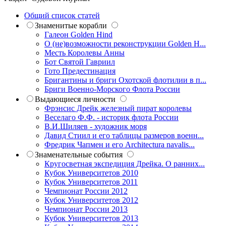
Общий список статей
Знаменитые корабли
Галеон Golden Hind
О (не)возможности реконструкции Golden H...
Месть Королевы Анны
Бот Святой Гавриил
Гото Предестинация
Бригантины и бриги Охотской флотилии в п...
Бриги Военно-Морского Флота России
Выдающиеся личности
Фрэнсис Дрейк железный пират королевы
Веселаго Ф.Ф. - историк флота России
В.И.Шиляев - художник моря
Давид Стиил и его таблицы размеров военн...
Фредрик Чапмен и его Architectura navalis...
Знаменательные события
Кругосветная экспедиция Дрейка. О ранних...
Кубок Университетов 2010
Кубок Университетов 2011
Чемпионат России 2012
Кубок Университетов 2012
Чемпионат России 2013
Кубок Университетов 2013