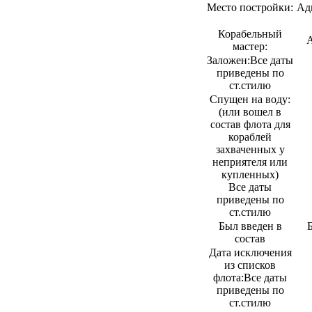
Место постройки:
Ад
Корабельный
А
мастер:
Заложен:
Все даты
приведены по
ст.стилю
Спущен на воду:
(или вошел в
состав флота для
кораблей
захваченных у
неприятеля или
купленных)
Все даты
приведены по
ст.стилю
Был введен в
состав
Дата исключения
из списков
флота:
Все даты
приведены по
ст.стилю