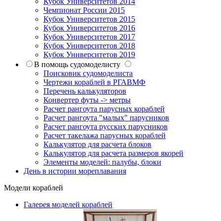
Кубок Университетов 2014
Чемпионат России 2015
Кубок Университетов 2015
Кубок Университетов 2016
Кубок Университетов 2017
Кубок Университетов 2018
Кубок Университетов 2019
В помощь судомоделисту
Поисковик судомоделиста
Чертежи кораблей в РГАВМФ
Перечень калькуляторов
Конвертер футы -> метры
Расчет рангоута парусных кораблей
Расчет рангоута "малых" парусников
Расчет рангоута русских парусников
Расчет такелажа парусных кораблей
Калькулятор для расчета блоков
Калькулятор для расчета размеров якорей
Элементы моделей: палубы, блоки
День в истории мореплавания
Модели кораблей
Галерея моделей кораблей