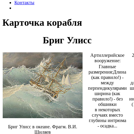
Контакты
Карточка корабля
Бриг Улисс
Артиллерийское
вооружение:
Главные
размерения:
Длина
(как правило!) -
между
д
перпендикулярами
ши
ширина (как
правило!) - без
ин
обшивки
(
в некоторых
случаях вместо
глубины интрюма
- осадка...
Бриг Улисс в океане. Фрагм. В.И.
Шиляев