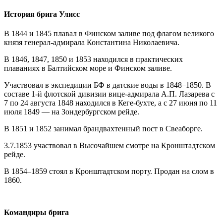
История брига Улисс
В 1844 и 1845 плавал в Финском заливе под флагом великого
князя генерал-адмирала Константина Николаевича.
В 1846, 1847, 1850 и 1853 находился в практических
плаваниях в Балтийском море и Финском заливе.
Участвовал в экспедиции БФ в датские воды в 1848–1850. В
составе 1-й флотской дивизии вице-адмирала А.П. Лазарева с
7 по 24 августа 1848 находился в Кеге-бухте, а с 27 июня по 11
июля 1849 — на Зондербургском рейде.
В 1851 и 1852 занимал брандвахтенный пост в Свеаборге.
3.7.1853 участвовал в Высочайшем смотре на Кронштадтском
рейде.
В 1854–1859 стоял в Кронштадтском порту. Продан на слом в
1860.
Командиры брига