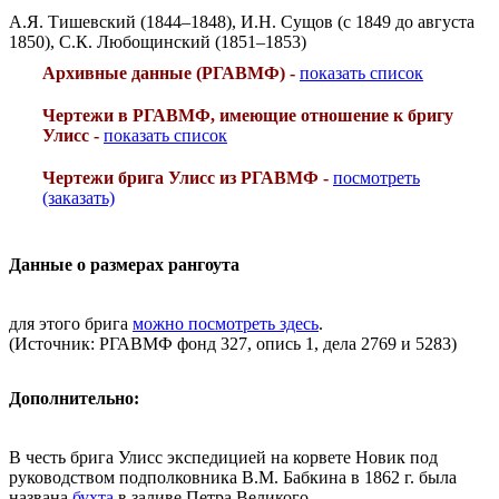
А.Я. Тишевский (1844–1848), И.Н. Сущов (с 1849 до августа
1850), С.К. Любощинский (1851–1853)
Архивные данные (РГАВМФ) -
показать список
Чертежи в РГАВМФ, имеющие отношение к бригу
Улисс -
показать список
Чертежи брига Улисс из РГАВМФ -
посмотреть
(заказать)
Данные о размерах рангоута
для этого брига
можно посмотреть здесь
.
(Источник: РГАВМФ фонд 327, опись 1, дела 2769 и 5283)
Дополнительно:
В честь брига Улисс экспедицией на корвете Новик под
руководством подполковника В.М. Бабкина в 1862 г. была
названа
бухта
в заливе Петра Великого