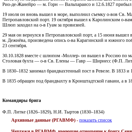
Рио-де-Жанейро — м. Горн — Вальпараисо и 12.6.1827 прибыл
19 июля он вновь вышел в море, выполнил съемку о-вов Св. М
Петропавловский порт. 19 октября вышел к Каролинским о-вам.
Шлюп заходил на о-в Гуам за провизией.
29 мая он вернулся в Петропавловский порт, а 15 июня вышел
м. Дежнёва, произведена опись о-ва Карагинский и южного поб
23 сентября.
30.10.1828 вместе с шлюпом -Моллер- он вышел в Россию по 
Столовая бухта — о-в Св. Елены — Гавр — Ширнесс (Ф.П. Литк
В 1830–1832 занимал брандвахтенный пост в Ревеле. В 1833 и 
В 1835 обращен под брандвахту в Кронштадтской гавани, а в 18
Командиры брига
Ф.П. Литке (1826–1829), Н.И. Тыртов (1830–1834)
Архивные данные (РГАВМФ) -
показать список
Чертежи в РГАВМФ, имеющие отношение к бригу Сеня