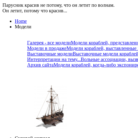
Парусник красив не потому, что он летит по волнам.
Он летит, потому что красив...
Home
Модели
Галерея - все модели
Модели кораблей, представлен
Модели в продаже
Модели кораблей, выставленные
Выставочные модели
Выставочные модели корабле
Интерпретации на тему...
Вольные ассоциации, вызв
Архив сайта
Модели кораблей, когда-либо экспонир