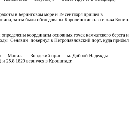
работы в Беринговом море и 19 сентября пришел в
явина, затем были обследованы Каролинские о-ва и о-ва Бонин.
и определены координаты основных точек камчатского берега и
огоды -Сенявин- повернул в Петропавловский порт, куда прибыл
вов) — Манила — Зондский пр-в — м. Доброй Надежды —
и 25.8.1829 вернулся в Кронштадт.