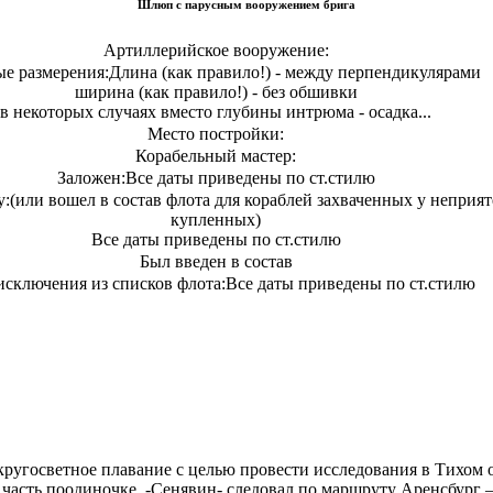
Шлюп с парусным вооружением брига
Артиллерийское вооружение:
ые размерения:
Длина (как правило!) - между перпендикулярами
ширина (как правило!) - без обшивки
в некоторых случаях вместо глубины интрюма - осадка...
Место постройки:
Корабельный мастер:
Заложен:
Все даты приведены по ст.стилю
у:
(или вошел в состав флота для кораблей захваченных у неприят
купленных)
Все даты приведены по ст.стилю
Был введен в состав
исключения из списков флота:
Все даты приведены по ст.стилю
ругосветное плавание с целью провести исследования в Тихом о
а часть поодиночке. -Сенявин- следовал по маршруту Аренсбур