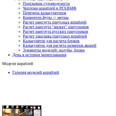
Поисковик судомоделиста
Чертежи кораблей в РГАВМФ
Перечень калькуляторов
Конвертер футы -> метры
Расчет рангоута парусных кораблей
Расчет рангоута "малых" парусников
Расчет рангоута русских парусников
Расчет такелажа парусных кораблей
Калькулятор для расчета блоков
Калькулятор для расчета размеров якорей
Элементы моделей: палубы, блоки
День в истории мореплавания
Модели кораблей
Галерея моделей кораблей