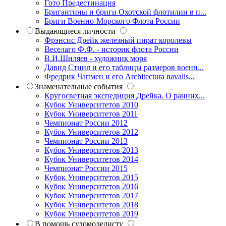
Гото Предестинация
Бригантины и бриги Охотской флотилии в п...
Бриги Военно-Морского Флота России
Выдающиеся личности
Фрэнсис Дрейк железный пират королевы
Веселаго Ф.Ф. - историк флота России
В.И.Шиляев - художник моря
Давид Стиил и его таблицы размеров военн...
Фредрик Чапмен и его Architectura navalis...
Знаменательные события
Кругосветная экспедиция Дрейка. О ранних...
Кубок Университетов 2010
Кубок Университетов 2011
Чемпионат России 2012
Кубок Университетов 2012
Чемпионат России 2013
Кубок Университетов 2013
Кубок Университетов 2014
Чемпионат России 2015
Кубок Университетов 2015
Кубок Университетов 2016
Кубок Университетов 2017
Кубок Университетов 2018
Кубок Университетов 2019
В помощь судомоделисту