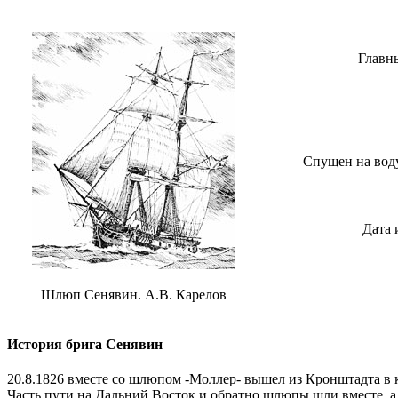
Главн
Спущен на вод
Дата 
Шлюп Сенявин. А.В. Карелов
История брига Сенявин
20.8.1826 вместе со шлюпом -Моллер- вышел из Кронштадта в к
Часть пути на Дальний Восток и обратно шлюпы шли вместе, 