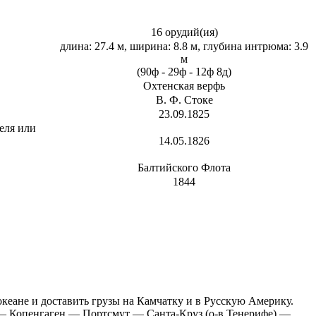
16 орудий(ия)
длина: 27.4 м, ширина: 8.8 м, глубина интрюма: 3.9
м
(90ф - 29ф - 12ф 8д)
Охтенская верфь
В. Ф. Стоке
23.09.1825
еля или
14.05.1826
Балтийского Флота
1844
кеане и доставить грузы на Камчатку и в Русскую Америку.
г — Копенгаген — Портсмут — Санта-Круз (о-в Тенерифе) —