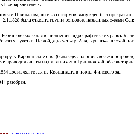
 в Новоархангельск.
атвея и Прибылова, но из-за штормов вынужден был прекратить 
 2.1.1828 была открыта группа островов, названных о-вами Сен
 в Берингово море для выполнения гидрографических работ. Был
ережья Чукотки. Не дойдя до устья р. Анадырь, из-за плохой п
маршруту Каролинские о-ва (была сделана опись восьми остро
е проводил опыты над маятником в Гринвичской обсерватории) 
1834 доставлял грузы из Кронштадта в порты Финского зал.
44 разобран.
вин -
показать список