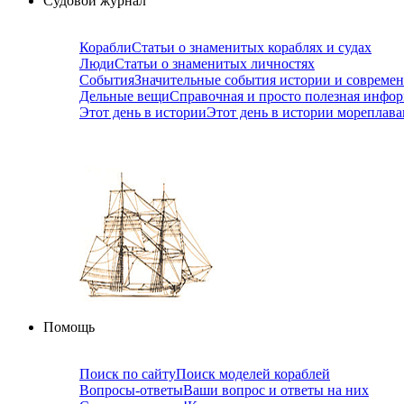
Судовой журнал
Корабли
Статьи о знаменитых кораблях и судах
Люди
Статьи о знаменитых личностях
События
Значительные события истории и совреме
Дельные вещи
Справочная и просто полезная инфо
Этот день в истории
Этот день в истории мореплав
Помощь
Поиск по сайту
Поиск моделей кораблей
Вопросы-ответы
Ваши вопрос и ответы на них