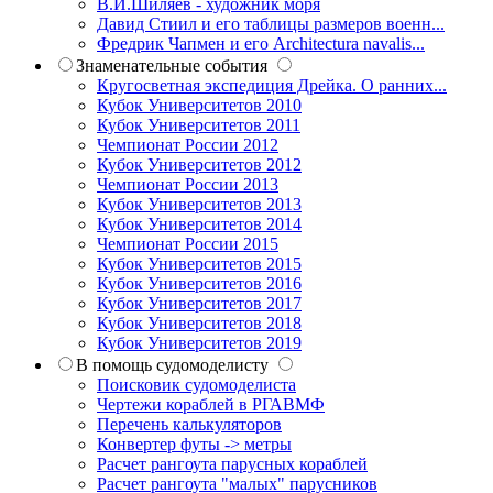
В.И.Шиляев - художник моря
Давид Стиил и его таблицы размеров военн...
Фредрик Чапмен и его Architectura navalis...
Знаменательные события
Кругосветная экспедиция Дрейка. О ранних...
Кубок Университетов 2010
Кубок Университетов 2011
Чемпионат России 2012
Кубок Университетов 2012
Чемпионат России 2013
Кубок Университетов 2013
Кубок Университетов 2014
Чемпионат России 2015
Кубок Университетов 2015
Кубок Университетов 2016
Кубок Университетов 2017
Кубок Университетов 2018
Кубок Университетов 2019
В помощь судомоделисту
Поисковик судомоделиста
Чертежи кораблей в РГАВМФ
Перечень калькуляторов
Конвертер футы -> метры
Расчет рангоута парусных кораблей
Расчет рангоута "малых" парусников