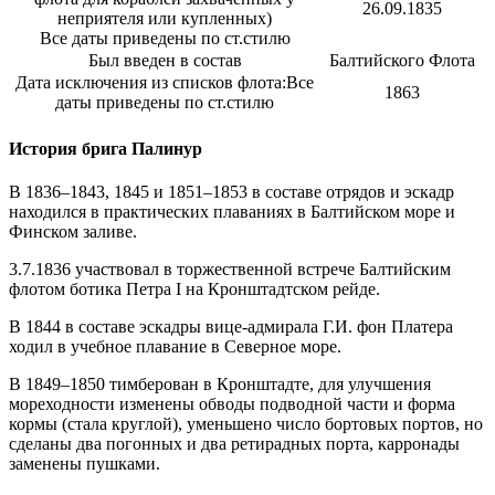
26.09.1835
неприятеля или купленных)
Все даты приведены по ст.стилю
Был введен в состав
Балтийского Флота
Дата исключения из списков флота:
Все
1863
даты приведены по ст.стилю
История брига Палинур
В 1836–1843, 1845 и 1851–1853 в составе отрядов и эскадр
находился в практических плаваниях в Балтийском море и
Финском заливе.
3.7.1836 участвовал в торжественной встрече Балтийским
флотом ботика Петра I на Кронштадтском рейде.
В 1844 в составе эскадры вице-адмирала Г.И. фон Платера
ходил в учебное плавание в Северное море.
В 1849–1850 тимберован в Кронштадте, для улучшения
мореходности изменены обводы подводной части и форма
кормы (стала круглой), уменьшено число бортовых портов, но
сделаны два погонных и два ретирадных порта, карронады
заменены пушками.