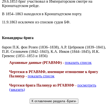
29.6.1853 бриг участвовал в Императорском смотре на
Кронштадтском рейде.
В 1854–1863 находился в Кронштадтском порту.
11.9.1863 исключен из списков судов БФ.
Командиры брига
барон П.К. фон Розен (1836–1838), А.Р. Цебриков (1839–1841),
П.И. Селивачев (1842–1843), К.А. Ивков (1844–1845), И.К.
Гревенс (1851–1853 и 1856)
Архивные данные (РГАВМФ) -
показать список
Чертежи в РГАВМФ, имеющие отношение к бригу
Палинур -
показать список
Чертежи брига Палинур из РГАВМФ -
посмотреть
(заказать)