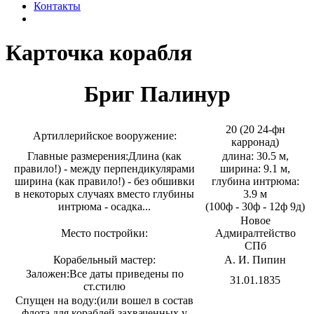
Контакты
Карточка корабля
Бриг Палинур
20 (20 24-фн
Артиллерийское вооружение:
карронад)
Главные размерения:
Длина (как
длина: 30.5 м,
правило!) - между перпендикулярами
ширина: 9.1 м,
ширина (как правило!) - без обшивки
глубина интрюма:
в некоторых случаях вместо глубины
3.9 м
интрюма - осадка...
(100ф - 30ф - 12ф 9д)
Новое
Место постройки:
Адмиралтейство
СПб
Корабельный мастер:
А. И. Пипин
Заложен:
Все даты приведены по
31.01.1835
ст.стилю
Спущен на воду:
(или вошел в состав
флота для кораблей захваченных у