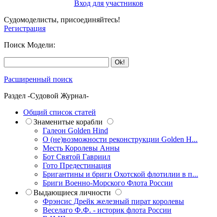
Вход для участников
Судомоделисты, присоединяйтесь!
Регистрация
Поиск Модели:
Расширенный поиск
Раздел -Судовой Журнал-
Общий список статей
Знаменитые корабли
Галеон Golden Hind
О (не)возможности реконструкции Golden H...
Месть Королевы Анны
Бот Святой Гавриил
Гото Предестинация
Бригантины и бриги Охотской флотилии в п...
Бриги Военно-Морского Флота России
Выдающиеся личности
Фрэнсис Дрейк железный пират королевы
Веселаго Ф.Ф. - историк флота России