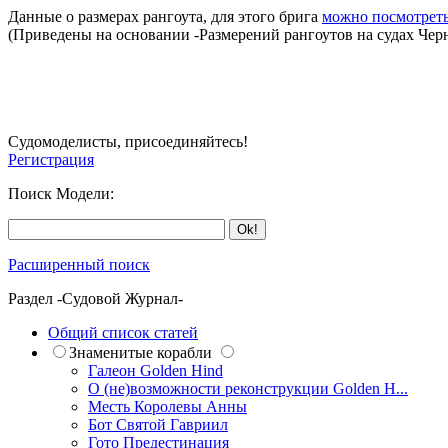
Данные о размерах рангоута, для этого брига
можно посмотреть
(Приведены на основании
-Размерений рангоутов на судах Чер
Судомоделисты, присоединяйтесь!
Регистрация
Поиск Модели:
Расширенный поиск
Раздел -Судовой Журнал-
Общий список статей
Знаменитые корабли
Галеон Golden Hind
О (не)возможности реконструкции Golden H...
Месть Королевы Анны
Бот Святой Гавриил
Гото Предестинация