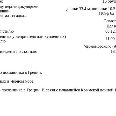
е:
16 оруд
жду перпендикулярами
длина: 33.4 м, ширина: 10.5
шивки
(109ф 6д 
юма - осадка...
Севаст
Деля
т.стилю
08.12
аченных у неприятеля или купленных)
11.09
илю
Черноморского (А
риведены по ст.стилю
18
о посланника в Греции.
ниях в Черном море.
 посланника в Греции. В связи с начавшейся Крымской войной 1