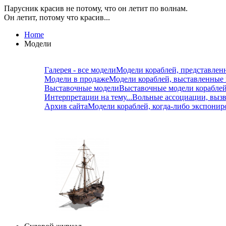
Парусник красив не потому, что он летит по волнам.
Он летит, потому что красив...
Home
Модели
Галерея - все модели
Модели кораблей, представлен
Модели в продаже
Модели кораблей, выставленные
Выставочные модели
Выставочные модели корабле
Интерпретации на тему...
Вольные ассоциации, вызв
Архив сайта
Модели кораблей, когда-либо экспонир