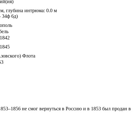
ий(ия)
 м, глубина интрюма: 0.0 м
- 34ф 6д)
ополь
бель
.1842
.1845
зовского) Флота
53
853–1856 не смог вернуться в Россию и в 1853 был продан в