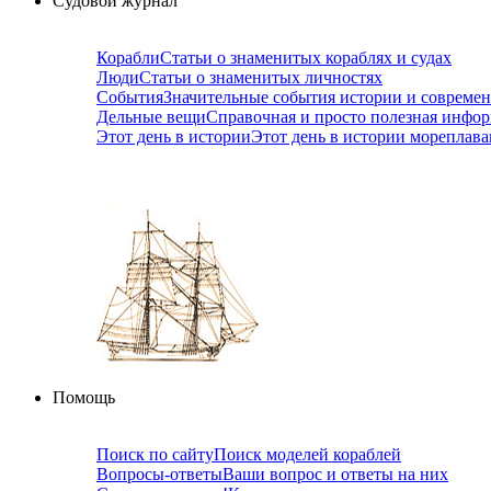
Судовой журнал
Корабли
Статьи о знаменитых кораблях и судах
Люди
Статьи о знаменитых личностях
События
Значительные события истории и совреме
Дельные вещи
Справочная и просто полезная инфо
Этот день в истории
Этот день в истории мореплав
Помощь
Поиск по сайту
Поиск моделей кораблей
Вопросы-ответы
Ваши вопрос и ответы на них