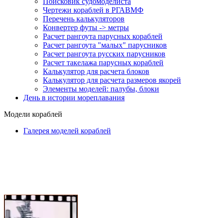
Поисковик судомоделиста
Чертежи кораблей в РГАВМФ
Перечень калькуляторов
Конвертер футы -> метры
Расчет рангоута парусных кораблей
Расчет рангоута "малых" парусников
Расчет рангоута русских парусников
Расчет такелажа парусных кораблей
Калькулятор для расчета блоков
Калькулятор для расчета размеров якорей
Элементы моделей: палубы, блоки
День в истории мореплавания
Модели кораблей
Галерея моделей кораблей