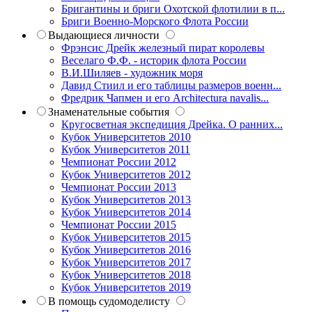
Бригантины и бриги Охотской флотилии в п...
Бриги Военно-Морского Флота России
Выдающиеся личности
Фрэнсис Дрейк железный пират королевы
Веселаго Ф.Ф. - историк флота России
В.И.Шиляев - художник моря
Давид Стиил и его таблицы размеров военн...
Фредрик Чапмен и его Architectura navalis...
Знаменательные события
Кругосветная экспедиция Дрейка. О ранних...
Кубок Университетов 2010
Кубок Университетов 2011
Чемпионат России 2012
Кубок Университетов 2012
Чемпионат России 2013
Кубок Университетов 2013
Кубок Университетов 2014
Чемпионат России 2015
Кубок Университетов 2015
Кубок Университетов 2016
Кубок Университетов 2017
Кубок Университетов 2018
Кубок Университетов 2019
В помощь судомоделисту