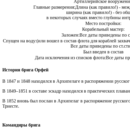
Артиллерийское вооружени
Главные размерения:
Длина (как правило!) - ме
ширина (как правило!) - без об
в некоторых случаях вместо глубины интр
Место постройки:
Корабельный мастер:
Заложен:
Все даты приведены по с
Спущен на воду:
(или вошел в состав флота для кораблей захв
Все даты приведены по ст.ст
Был введен в состав
Дата исключения из списков флота:
Все даты п
История брига Орфей
В 1847 и 1848 находился в Архипелаге в распоряжении русског
В 1849–1851 в составе эскадр находился в практических плава
В 1852 вновь был послан в Архипелаг в распоряжение русского
Триесте.
Командиры брига