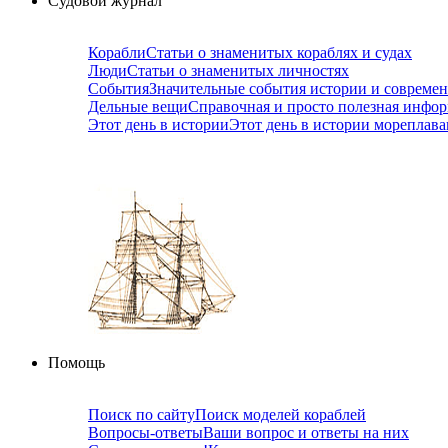
Судовой журнал
Корабли
Статьи о знаменитых кораблях и судах
Люди
Статьи о знаменитых личностях
События
Значительные события истории и совреме
Дельные вещи
Справочная и просто полезная инфо
Этот день в истории
Этот день в истории мореплав
Помощь
Поиск по сайту
Поиск моделей кораблей
Вопросы-ответы
Ваши вопрос и ответы на них