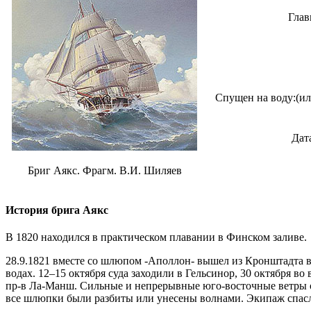
Глав
Спущен на воду:
(и
Дат
Бриг Аякс. Фрагм. В.И. Шиляев
История брига Аякс
В 1820 находился в практическом плавании в Финском заливе.
28.9.1821 вместе со шлюпом -Аполлон- вышел из Кронштадта в
водах. 12–15 октября суда заходили в Гельсинор, 30 октября во
пр-в Ла-Манш. Сильные и непрерывные юго-восточные ветры отне
все шлюпки были разбиты или унесены волнами. Экипаж спасл