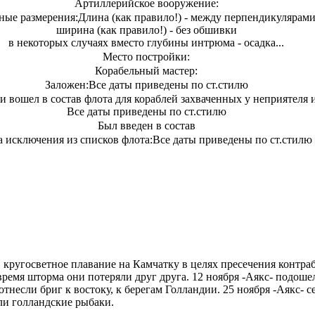
Артиллерийское вооружение:
ные размерения:
Длина (как правило!) - между перпендикулярам
ширина (как правило!) - без обшивки
в некоторых случаях вместо глубины интрюма - осадка...
Место постройки:
Корабельный мастер:
Заложен:
Все даты приведены по ст.стилю
ли вошел в состав флота для кораблей захваченных у неприятеля
Все даты приведены по ст.стилю
Был введен в состав
а исключения из списков флота:
Все даты приведены по ст.стилю
 кругосветное плавание на Камчатку в целях пресечения контр
 время шторма они потеряли друг друга. 12 ноября -Аякс- подошел
сли бриг к востоку, к берегам Голландии. 25 ноября -Аякс- сел 
и голландские рыбаки.