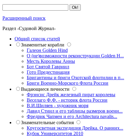
Расширенный поиск
Раздел -Судовой Журнал-
Общий список статей
Знаменитые корабли
Галеон Golden Hind
О (не)возможности реконструкции Golden H...
Месть Королевы Анны
Бот Святой Гавриил
Гото Предестинация
Бригантины и бриги Охотской флотилии в п...
Бриги Военно-Морского Флота России
Выдающиеся личности
Фрэнсис Дрейк железный пират королевы
Веселаго Ф.Ф. - историк флота России
В.И.Шиляев - художник моря
Давид Стиил и его таблицы размеров военн...
Фредрик Чапмен и его Architectura navalis...
Знаменательные события
Кругосветная экспедиция Дрейка. О ранних...
Кубок Университетов 2010