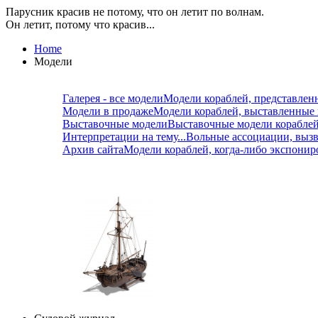
Парусник красив не потому, что он летит по волнам.
Он летит, потому что красив...
Home
Модели
Галерея - все модели
Модели кораблей, представлен
Модели в продаже
Модели кораблей, выставленные
Выставочные модели
Выставочные модели корабле
Интерпретации на тему...
Вольные ассоциации, вызв
Архив сайта
Модели кораблей, когда-либо экспонир