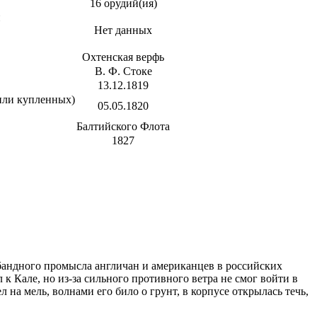
16 орудий(ия)
и
Нет данных
Охтенская верфь
В. Ф. Стоке
13.12.1819
 или купленных)
05.05.1820
Балтийского Флота
1827
абандного промысла англичан и американцев в российских
 к Кале, но из-за сильного противного ветра не смог войти в
на мель, волнами его било о грунт, в корпусе открылась течь,