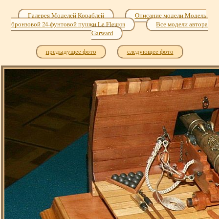
Галерея Моделей Кораблей
Описание модели Модель
бронзовой 24-фунтовой пушки Le Fleuron
Все модели автора
Garward
предыдущее фото
следующее фото