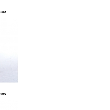
нию
нию