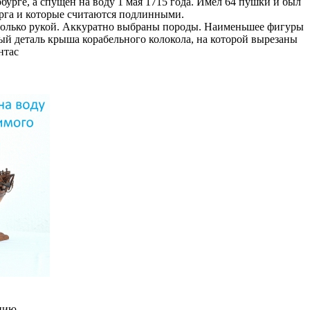
бурге, а спущен на воду 1 мая 1715 года. Имел 64 пушки и был
урга и которые считаются подлинными.
о только рукой. Аккуратно выбраны породы. Наименьшее фигуры
ный деталь крыша корабельного колокола, на которой вырезаны
нтас
нию