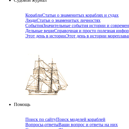
Судовой журнал
Корабли
Статьи о знаменитых кораблях и судах
Люди
Статьи о знаменитых личностях
События
Значительные события истории и совреме
Дельные вещи
Справочная и просто полезная инфо
Этот день в истории
Этот день в истории мореплав
Помощь
Поиск по сайту
Поиск моделей кораблей
Вопросы-ответы
Ваши вопрос и ответы на них