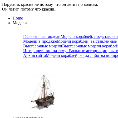
Парусник красив не потому, что он летит по волнам.
Он летит, потому что красив...
Home
Модели
Галерея - все модели
Модели кораблей, представлен
Модели в продаже
Модели кораблей, выставленные
Выставочные модели
Выставочные модели корабле
Интерпретации на тему...
Вольные ассоциации, вызв
Архив сайта
Модели кораблей, когда-либо экспонир