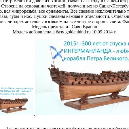
 Петр Великий довел из Англии. Начат 1712 году в Санкт-Петер
 Строена на основании чертежей, полученных из Санкт-Петерб
чно, вся микрорезьба, все орнаменты. Все сделано исключительн
 глаза, губы и нос. Пушки сделаны каждая в отдельности. Отдель
овы четырех ангелов с взглядом на все четыре стороны света. Фа
Модель представил
Саво Вранац
Модель добаввлена в базу goldenhind.ru 10.09.2014 г.
Для просмотра полноформатного фото кликните по изображе