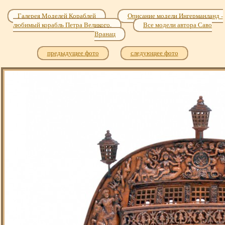
Галерея Моделей Кораблей
Описание модели Ингерманланд -
любимый корабль Петра Великого.
Все модели автора Саво
Вранац
предыдущее фото
следующее фото