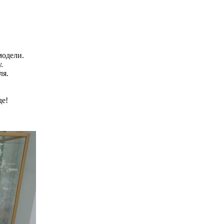
модели.
.
ля.
де!