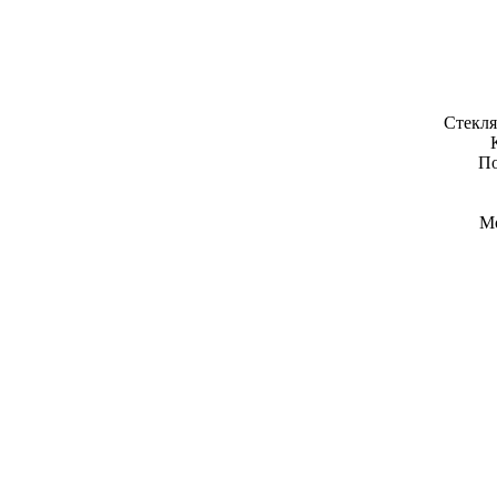
Стекля
По
Мо