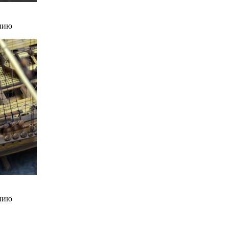
нию
нию