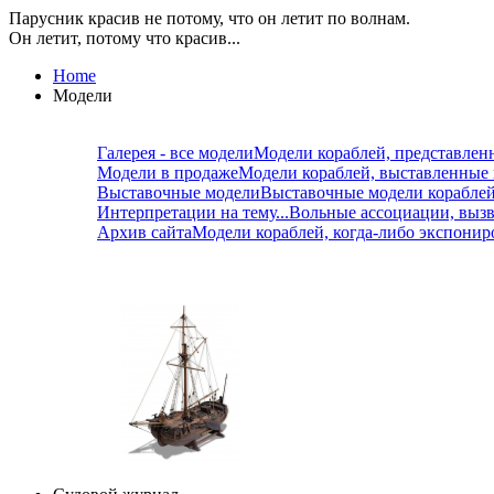
Парусник красив не потому, что он летит по волнам.
Он летит, потому что красив...
Home
Модели
Галерея - все модели
Модели кораблей, представлен
Модели в продаже
Модели кораблей, выставленные
Выставочные модели
Выставочные модели корабле
Интерпретации на тему...
Вольные ассоциации, вызв
Архив сайта
Модели кораблей, когда-либо экспонир