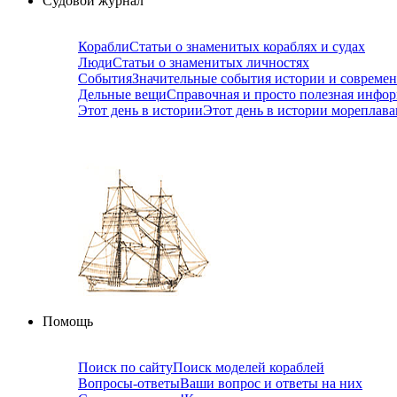
Судовой журнал
Корабли
Статьи о знаменитых кораблях и судах
Люди
Статьи о знаменитых личностях
События
Значительные события истории и совреме
Дельные вещи
Справочная и просто полезная инфо
Этот день в истории
Этот день в истории мореплав
Помощь
Поиск по сайту
Поиск моделей кораблей
Вопросы-ответы
Ваши вопрос и ответы на них