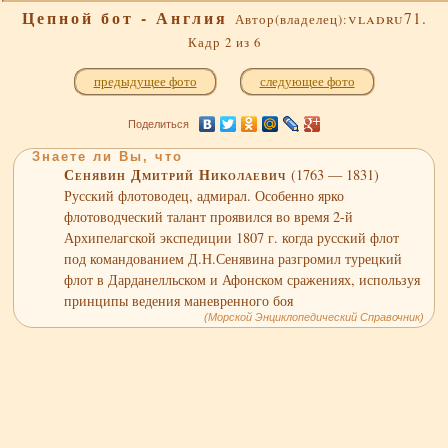
Цепной бот - Англия
vladru71.
Автор(владелец):
Кадр 2 из 6
предыдущее фото
следующее фото
Поделиться
Знаете ли Вы, что
Сенявин Дмитрий Николаевич
(1763 — 1831)
Русский флотоводец, адмирал. Особенно ярко
флотоводческий талант проявился во время 2-й
Архипелагской экспедиции 1807 г. когда русский флот
под командованием Д.Н.Сенявина разгромил турецкий
флот в Дарданелльском и Афонском сражениях, используя
принципы ведения маневренного боя
(Морской Энциклопедический Справочник)