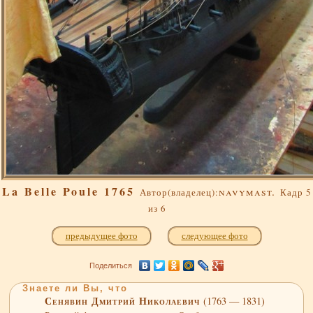
La Belle Poule 1765
navymast.
Автор(владелец):
Кадр 5
из 6
предыдущее фото
следующее фото
Поделиться
Знаете ли Вы, что
Сенявин Дмитрий Николаевич
(1763 — 1831)