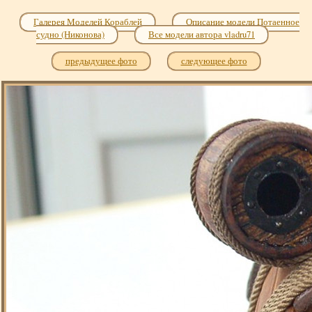
Галерея Моделей Кораблей
Описание модели Потаенное
судно (Никонова)
Все модели автора vladru71
предыдущее фото
следующее фото