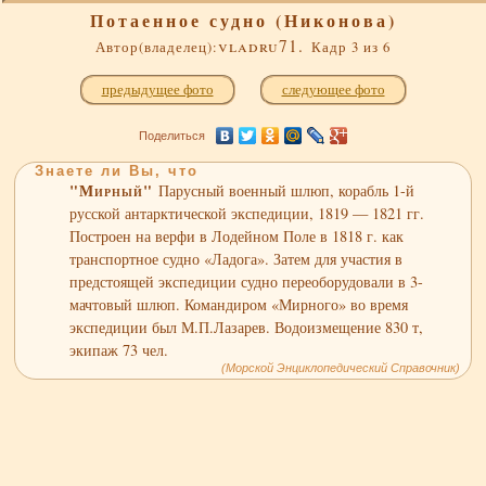
Потаенное судно (Никонова)
vladru71.
Автор(владелец):
Кадр 3 из 6
предыдущее фото
следующее фото
Поделиться
Знаете ли Вы, что
"Мирный"
Парусный военный шлюп, корабль 1-й
русской антарктической экспедиции, 1819 — 1821 гг.
Построен на верфи в Лодейном Поле в 1818 г. как
транспортное судно «Ладога». Затем для участия в
предстоящей экспедиции судно переоборудовали в 3-
мачтовый шлюп. Командиром «Мирного» во время
экспедиции был М.П.Лазарев. Водоизмещение 830 т,
экипаж 73 чел.
(Морской Энциклопедический Справочник)