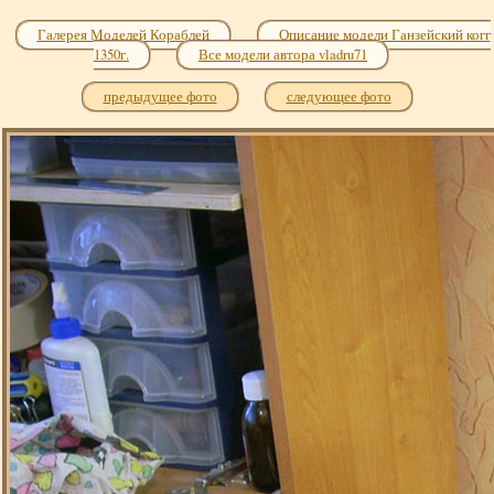
Галерея Моделей Кораблей
Описание модели Ганзейский когг
1350г.
Все модели автора vladru71
предыдущее фото
следующее фото