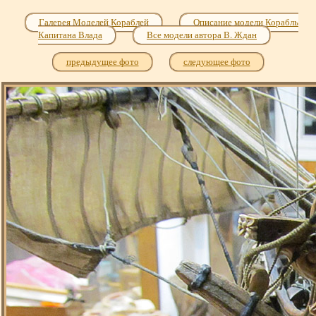
Галерея Моделей Кораблей
Описание модели Корабль
Капитана Влада
Все модели автора В. Ждан
предыдущее фото
следующее фото