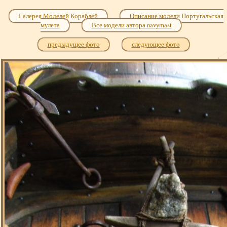
Галерея Моделей Кораблей
Описание модели Португальская
мулета
Все модели автора navymast
предыдущее фото
следующее фото