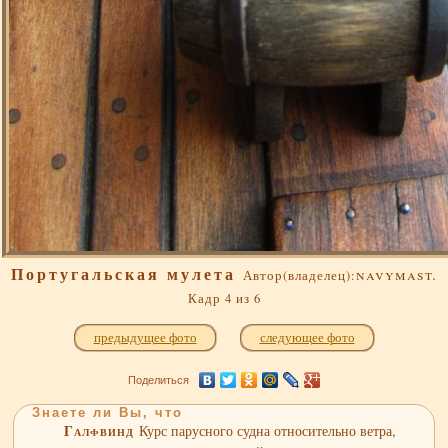
Португальская мулета
navymast.
Автор(владелец):
Кадр 4 из 6
предыдущее фото
следующее фото
Поделиться
Знаете ли Вы, что
Галфвинд
Курс парусного судна относительно ветра,