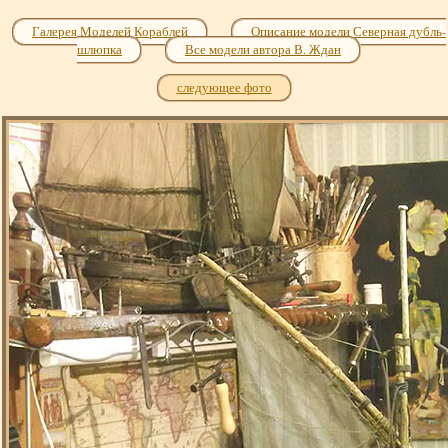
Галерея Моделей Кораблей
Описание модели Северная дубль-
шлюпка
Все модели автора В. Ждан
следующее фото