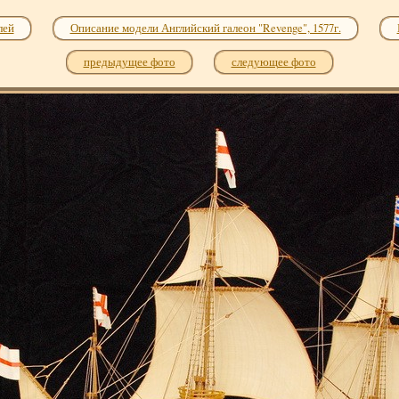
лей
Описание модели Английский галеон "Revenge", 1577г.
предыдущее фото
следующее фото