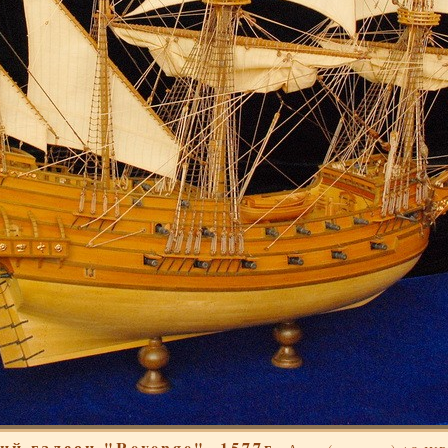
ий галеон "Revenge", 1577г.