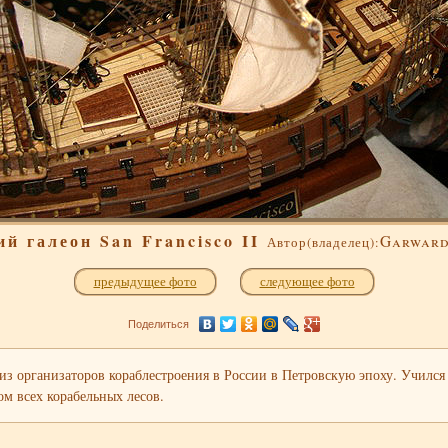
й галеон San Francisco II
Garward
Автор(владелец):
предыдущее фото
следующее фото
Поделиться
из организаторов кораблестроения в России в Петровскую эпоху. Учился
ом всех корабельных лесов.