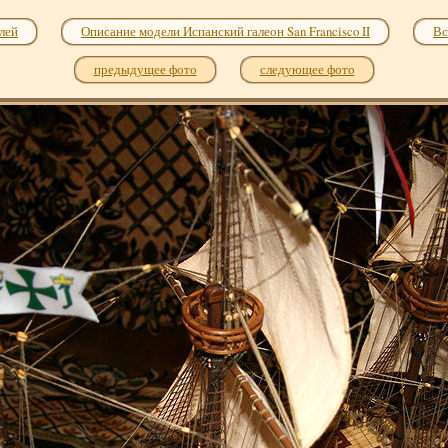
лей
Описание модели Испанский галеон San Francisco II
Вс
предыдущее фото
следующее фото