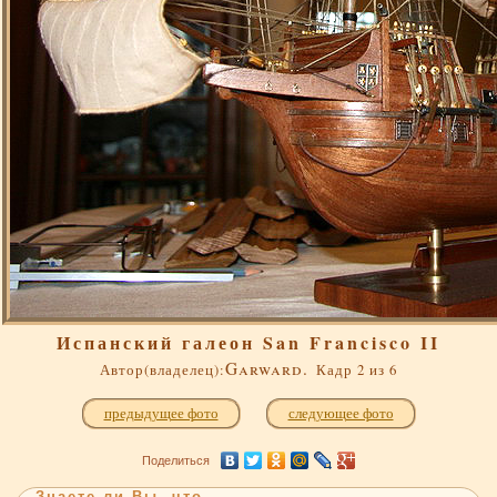
Испанский галеон San Francisco II
Garward.
Автор(владелец):
Кадр 2 из 6
предыдущее фото
следующее фото
Поделиться
Знаете ли Вы, что