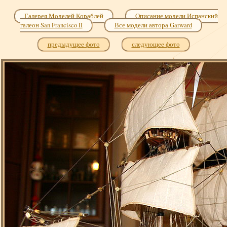
Галерея Моделей Кораблей
Описание модели Испанский
галеон San Francisco II
Все модели автора Garward
предыдущее фото
следующее фото