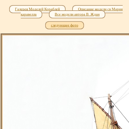
Галерея Моделей Кораблей
Описание модели св Мария
каравелла
Все модели автора В. Ждан
следующее фото