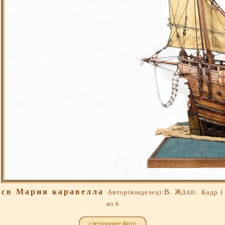
св Мария каравелла
В. Ждан.
Автор(владелец):
Кадр 1
из 6
следующее фото