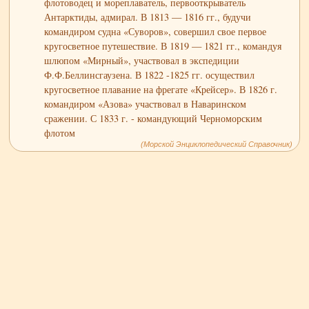
флотоводец и мореплаватель, первооткрыватель
Антарктиды, адмирал. В 1813 — 1816 гг., будучи
командиром судна «Суворов», совершил свое первое
кругосветное путешествие. В 1819 — 1821 гг., командуя
шлюпом «Мирный», участвовал в экспедиции
Ф.Ф.Беллинсгаузена. В 1822 -1825 гг. осуществил
кругосветное плавание на фрегате «Крейсер». В 1826 г.
командиром «Азова» участвовал в Наваринском
сражении. С 1833 г. - командующий Черноморским
флотом
(Морской Энциклопедический Справочник)