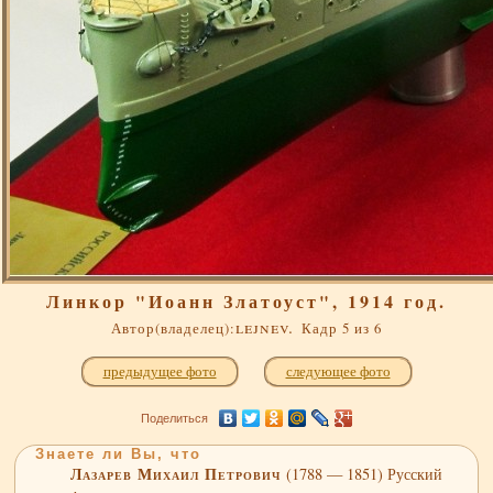
Линкор "Иоанн Златоуст", 1914 год.
lejnev.
Автор(владелец):
Кадр 5 из 6
предыдущее фото
следующее фото
Поделиться
Знаете ли Вы, что
Лазарев Михаил Петрович
(1788 — 1851) Русский