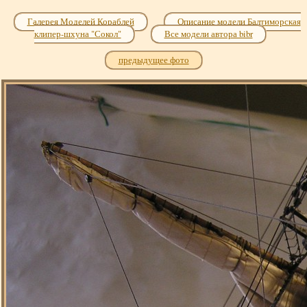
Галерея Моделей Кораблей
Описание модели Балтиморская
клипер-шхуна "Сокол"
Все модели автора bibr
предыдущее фото