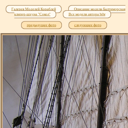
Галерея Моделей Кораблей
Описание модели Балтиморская
клипер-шхуна "Сокол"
Все модели автора bibr
предыдущее фото
следующее фото