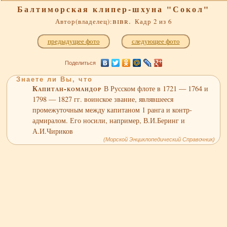
Балтиморская клипер-шхуна "Сокол"
bibr.
Автор(владелец):
Кадр 2 из 6
предыдущее фото
следующее фото
Поделиться
Знаете ли Вы, что
Капитан-командор
В Русском флоте в 1721 — 1764 и
1798 — 1827 гг. воинское звание, являвшееся
промежуточным между капитаном 1 ранга и контр-
адмиралом. Его носили, например, В.И.Беринг и
А.И.Чириков
(Морской Энциклопедический Справочник)