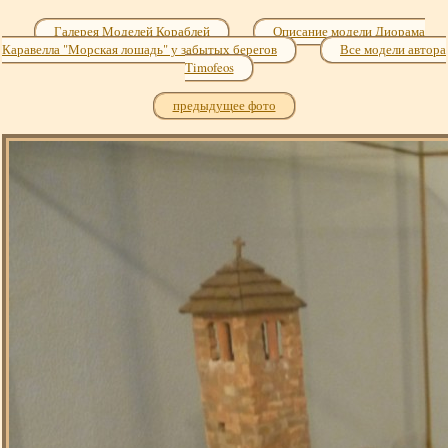
Галерея Моделей Кораблей
Описание модели Диорама
Каравелла "Морская лошадь" у забытых берегов
Все модели автора
Timofeos
предыдущее фото