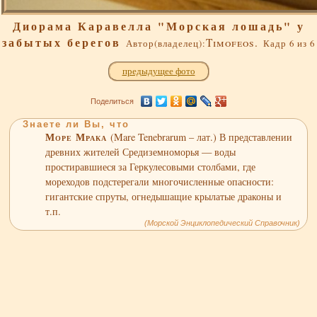
Диорама Каравелла "Морская лошадь" у
забытых берегов
Timofeos.
Автор(владелец):
Кадр 6 из 6
предыдущее фото
Поделиться
Знаете ли Вы, что
Море Мрака
(Mare Tenebrarum – лат.) В представлении
древних жителей Средиземноморья — воды
простиравшиеся за Геркулесовыми столбами, где
мореходов подстерегали многочисленные опасности:
гигантские спруты, огнедышащие крылатые драконы и
т.п.
(Морской Энциклопедический Справочник)