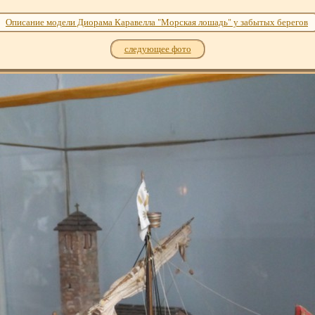
Описание модели Диорама Каравелла "Морская лошадь" у забытых берегов
следующее фото