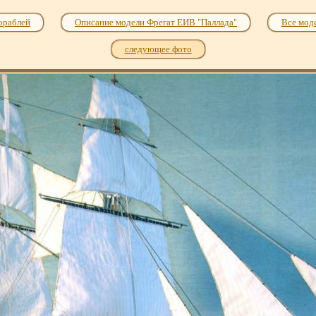
ораблей
Описание модели Фрегат ЕИВ "Паллада"
Все моде
следующее фото